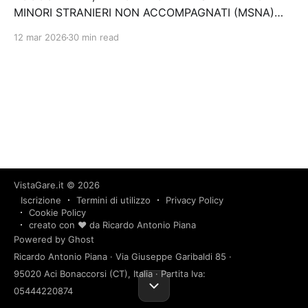
MINORI STRANIERI NON ACCOMPAGNATI (MSNA)
NELL'AMBITO DEL PROGETTO SAI – PROG. 381 PR4
12 mar 2026
30 min read
A VALERE SUL FONDO NAZIONALE PER LE
POLITICHE ED I SERVIZI PER L'ASILO DI CUI AL D.M.
Prot. N. 53671 del…
VistaGare.it
© 2026
Iscrizione
Termini di utilizzo
Privacy Policy
Cookie Policy
creato con ❤️ da Ricardo Antonio Piana
Powered by Ghost
Ricardo Antonio Piana · Via Giuseppe Garibaldi 85 ·
95020 Aci Bonaccorsi (CT), Italia · Partita Iva:
05444220874