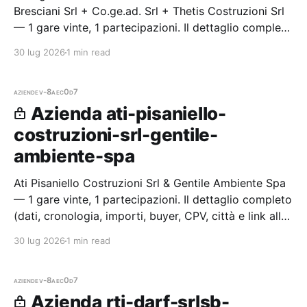
Bresciani Srl + Co.ge.ad. Srl + Thetis Costruzioni Srl
— 1 gare vinte, 1 partecipazioni. Il dettaglio completo
(dati, cronologia, importi, buyer, CPV, città e link alle
30 lug 2026
1 min read
p
aziende
v-8aec0d7
Azienda ati-pisaniello-
costruzioni-srl-gentile-
ambiente-spa
Ati Pisaniello Costruzioni Srl & Gentile Ambiente Spa
— 1 gare vinte, 1 partecipazioni. Il dettaglio completo
(dati, cronologia, importi, buyer, CPV, città e link alle
procedure) è disponibile per i membri Radar.
30 lug 2026
1 min read
aziende
v-8aec0d7
Azienda rti-darf-srlsb-