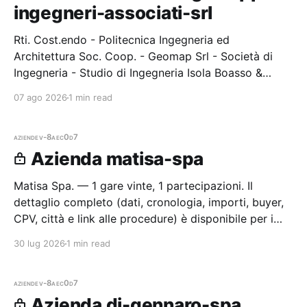
ingegneri-associati-srl
Rti. Cost.endo - Politecnica Ingegneria ed
Architettura Soc. Coop. - Geomap Srl - Società di
Ingegneria - Studio di Ingegneria Isola Boasso &
Associati Srl - C. & S. Di Giuseppe Ingegneri Associati
07 ago 2026
1 min read
Srl. — 1 gare vinte, 1
aziende
v-8aec0d7
Azienda matisa-spa
Matisa Spa. — 1 gare vinte, 1 partecipazioni. Il
dettaglio completo (dati, cronologia, importi, buyer,
CPV, città e link alle procedure) è disponibile per i
membri Radar.
30 lug 2026
1 min read
aziende
v-8aec0d7
Azienda di-gennaro-spa