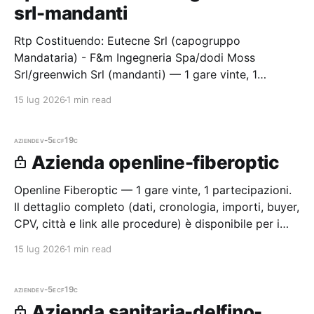
srl-mandanti
Rtp Costituendo: Eutecne Srl (capogruppo
Mandataria) - F&m Ingegneria Spa/dodi Moss
Srl/greenwich Srl (mandanti) — 1 gare vinte, 1
partecipazioni. Il dettaglio completo (dati,
15 lug 2026
1 min read
cronologia, importi, buyer, CPV, città e lin
aziende
v-5ecf19c
Azienda openline-fiberoptic
Openline Fiberoptic — 1 gare vinte, 1 partecipazioni.
Il dettaglio completo (dati, cronologia, importi, buyer,
CPV, città e link alle procedure) è disponibile per i
membri Radar.
15 lug 2026
1 min read
aziende
v-5ecf19c
Azienda sanitaria-delfino-