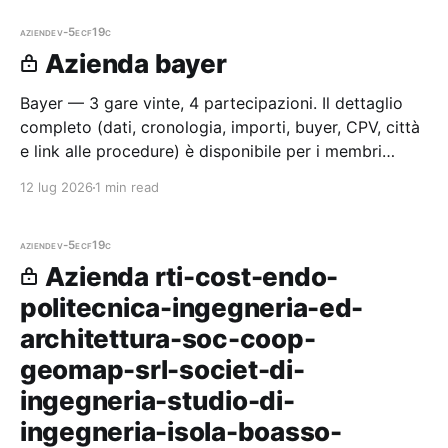
aziende
v-5ecf19c
Azienda bayer
Bayer — 3 gare vinte, 4 partecipazioni. Il dettaglio
completo (dati, cronologia, importi, buyer, CPV, città
e link alle procedure) è disponibile per i membri
Radar.
12 lug 2026
1 min read
aziende
v-5ecf19c
Azienda rti-cost-endo-
politecnica-ingegneria-ed-
architettura-soc-coop-
geomap-srl-societ-di-
ingegneria-studio-di-
ingegneria-isola-boasso-