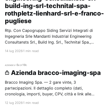
build-ing-srl-technital-spa-
rothpletz-lienhard-srl-e-franco-
pugliese
Rtp. Con Capogruppo Siding Servizi Integrati di
Ingegneria Srle Mandanti Industrial Engineering
Consultansts Srl., Build Ing. Srl., Technital Spa.,
Rothpletz Lienhard Srl. E Franco Pugliese — 1 gare
14 lug 2026
1 min read
vinte, 1 partecipazio
aziende
v-5ecf19c
Azienda bracco-imaging-spa
Bracco Imaging Spa. — 2 gare vinte, 3
partecipazioni. Il dettaglio completo (dati,
cronologia, importi, buyer, CPV, città e link alle
procedure) è disponibile per i membri Radar.
12 lug 2026
1 min read