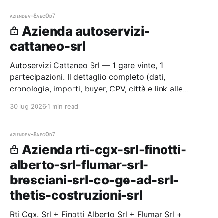
aziende
v-8aec0d7
Azienda autoservizi-
cattaneo-srl
Autoservizi Cattaneo Srl — 1 gare vinte, 1
partecipazioni. Il dettaglio completo (dati,
cronologia, importi, buyer, CPV, città e link alle
procedure) è disponibile per i membri Radar.
30 lug 2026
1 min read
aziende
v-8aec0d7
Azienda rti-cgx-srl-finotti-
alberto-srl-flumar-srl-
bresciani-srl-co-ge-ad-srl-
thetis-costruzioni-srl
Rti Cgx. Srl + Finotti Alberto Srl + Flumar Srl +