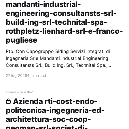
mandanti-industrial-
engineering-consultansts-srl-
build-ing-srl-technital-spa-
rothpletz-lienhard-srl-e-franco-
pugliese
Rtp. Con Capogruppo Siding Servizi Integrati di
Ingegneria Srle Mandanti Industrial Engineering
Consultansts Srl., Build Ing. Srl., Technital Spa.,
Rothpletz Lienhard Srl. E Franco Pugliese — 1 gare
27 lug 2026
1 min read
vinte, 1 partecipazio
aziende
v-8aec0d7
Azienda rti-cost-endo-
politecnica-ingegneria-ed-
architettura-soc-coop-
geomap-srl-societ-di-