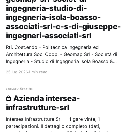
ingegneria-studio-di-
ingegneria-isola-boasso-
associati-srl-c-s-di-giuseppe-
ingegneri-associati-srl
Rti. Cost.endo - Politecnica Ingegneria ed
Architettura Soc. Coop. - Geomap Srl - Società di
Ingegneria - Studio di Ingegneria Isola Boasso &
Associati Srl - C. & S. Di Giuseppe Ingegneri Associati
25 lug 2026
1 min read
Srl. — 1 gare vinte, 1
aziende
v-5ecf19c
Azienda intersea-
infrastrutture-srl
Intersea Infrastrutture Srl — 1 gare vinte, 1
partecipazioni. Il dettaglio completo (dati,