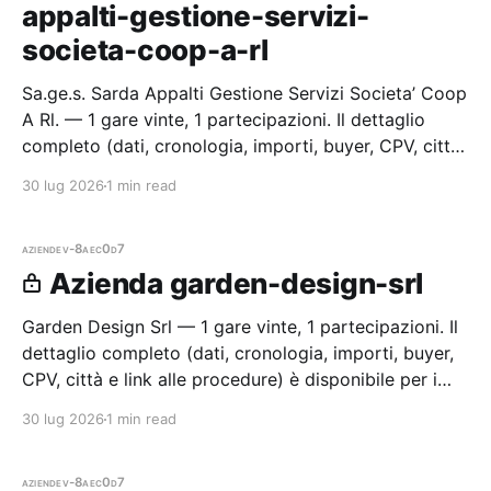
appalti-gestione-servizi-
societa-coop-a-rl
Sa.ge.s. Sarda Appalti Gestione Servizi Societa’ Coop
A Rl. — 1 gare vinte, 1 partecipazioni. Il dettaglio
completo (dati, cronologia, importi, buyer, CPV, città
e link alle procedure) è disponibile per i membri
30 lug 2026
1 min read
Radar.
aziende
v-8aec0d7
Azienda garden-design-srl
Garden Design Srl — 1 gare vinte, 1 partecipazioni. Il
dettaglio completo (dati, cronologia, importi, buyer,
CPV, città e link alle procedure) è disponibile per i
membri Radar.
30 lug 2026
1 min read
aziende
v-8aec0d7