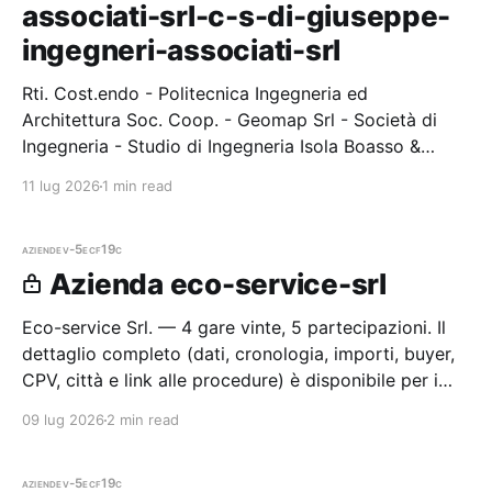
associati-srl-c-s-di-giuseppe-
ingegneri-associati-srl
Rti. Cost.endo - Politecnica Ingegneria ed
Architettura Soc. Coop. - Geomap Srl - Società di
Ingegneria - Studio di Ingegneria Isola Boasso &
Associati Srl - C. & S. Di Giuseppe Ingegneri Associati
11 lug 2026
1 min read
Srl. — 1 gare vinte, 1
aziende
v-5ecf19c
Azienda eco-service-srl
Eco-service Srl. — 4 gare vinte, 5 partecipazioni. Il
dettaglio completo (dati, cronologia, importi, buyer,
CPV, città e link alle procedure) è disponibile per i
membri Radar.
09 lug 2026
2 min read
aziende
v-5ecf19c