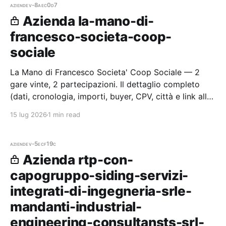
aziende
v-8aec0d7
Azienda la-mano-di-
francesco-societa-coop-
sociale
La Mano di Francesco Societa' Coop Sociale — 2
gare vinte, 2 partecipazioni. Il dettaglio completo
(dati, cronologia, importi, buyer, CPV, città e link alle
procedure) è disponibile per i membri Radar.
15 lug 2026
1 min read
aziende
v-5ecf19c
Azienda rtp-con-
capogruppo-siding-servizi-
integrati-di-ingegneria-srle-
mandanti-industrial-
engineering-consultansts-srl-