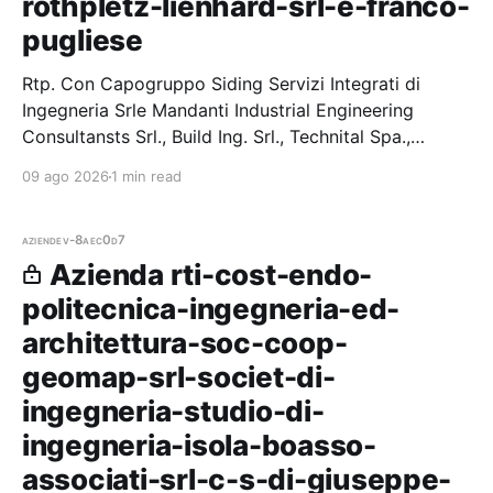
rothpletz-lienhard-srl-e-franco-
pugliese
Rtp. Con Capogruppo Siding Servizi Integrati di
Ingegneria Srle Mandanti Industrial Engineering
Consultansts Srl., Build Ing. Srl., Technital Spa.,
Rothpletz Lienhard Srl. E Franco Pugliese — 1 gare
09 ago 2026
1 min read
vinte, 1 partecipazio
aziende
v-8aec0d7
Azienda rti-cost-endo-
politecnica-ingegneria-ed-
architettura-soc-coop-
geomap-srl-societ-di-
ingegneria-studio-di-
ingegneria-isola-boasso-
associati-srl-c-s-di-giuseppe-