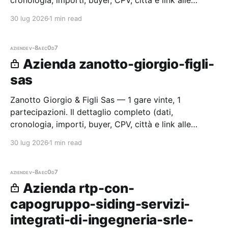
cronologia, importi, buyer, CPV, città e link alle
procedure) è disponibile per i membri Radar.
30 lug 2026
1 min read
aziende
v-8aec0d7
Azienda zanotto-giorgio-figli-
sas
Zanotto Giorgio & Figli Sas — 1 gare vinte, 1
partecipazioni. Il dettaglio completo (dati,
cronologia, importi, buyer, CPV, città e link alle
procedure) è disponibile per i membri Radar.
30 lug 2026
1 min read
aziende
v-8aec0d7
Azienda rtp-con-
capogruppo-siding-servizi-
integrati-di-ingegneria-srle-