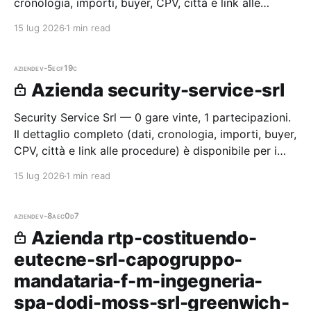
cronologia, importi, buyer, CPV, città e link alle
procedure) è disponibile per i membri Radar.
15 lug 2026
1 min read
aziende
v-5ecf19c
Azienda security-service-srl
Security Service Srl — 0 gare vinte, 1 partecipazioni.
Il dettaglio completo (dati, cronologia, importi, buyer,
CPV, città e link alle procedure) è disponibile per i
membri Radar.
15 lug 2026
1 min read
aziende
v-8aec0d7
Azienda rtp-costituendo-
eutecne-srl-capogruppo-
mandataria-f-m-ingegneria-
spa-dodi-moss-srl-greenwich-