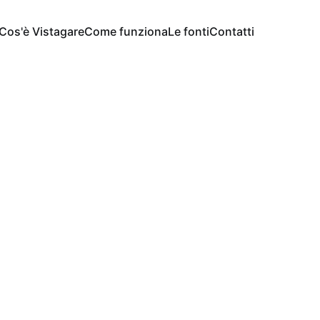
Cos'è Vistagare
Come funziona
Le fonti
Contatti