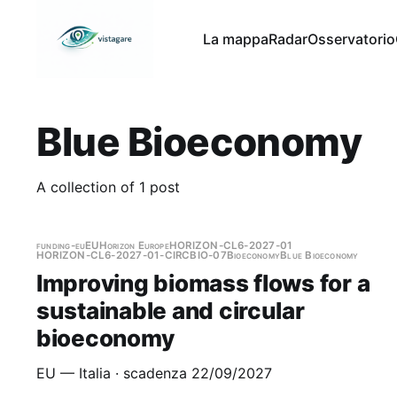
La mappa
Radar
Osservatorio
Blue Bioeconomy
A collection of 1 post
funding-eu
EU
Horizon Europe
HORIZON-CL6-2027-01
HORIZON-CL6-2027-01-CIRCBIO-07
Bioeconomy
Blue Bioeconomy
Improving biomass flows for a
sustainable and circular
bioeconomy
EU — Italia · scadenza 22/09/2027