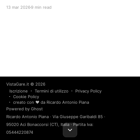
13 mar 2026
9 min read
VistaGare.it
© 2026
Iscrizione
Termini di utilizzo
Privacy Policy
Cookie Policy
creato con ❤️ da Ricardo Antonio Piana
Powered by Ghost
Ricardo Antonio Piana · Via Giuseppe Garibaldi 85 ·
95020 Aci Bonaccorsi (CT), Italia · Partita Iva:
05444220874