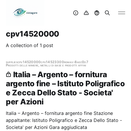
cpv14520000
A collection of 1 post
supplies
cpv14520000
cpv14523300
roma
v-8aec0d7
Prodotti delle miniere, metalli di base e prodotti affini
Italia – Argento – fornitura
argento fine – Istituto Poligrafico
e Zecca Dello Stato - Societa'
per Azioni
Italia – Argento – fornitura argento fine Stazione
appaltante: Istituto Poligrafico e Zecca Dello Stato -
Societa' per Azioni Gara aggiudicata