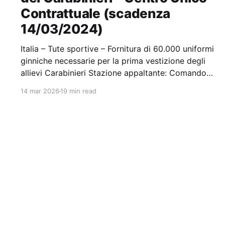
Contrattuale (scadenza
14/03/2024)
Italia – Tute sportive – Fornitura di 60.000 uniformi
ginniche necessarie per la prima vestizione degli
allievi Carabinieri Stazione appaltante: Comando
Generale Dell'arma dei Carabinieri - Centro Unico
14 mar 2026
19 min read
Contrattuale Scadenza 14/03/2024 Gara scaduta,
in attesa di aggiudicazione