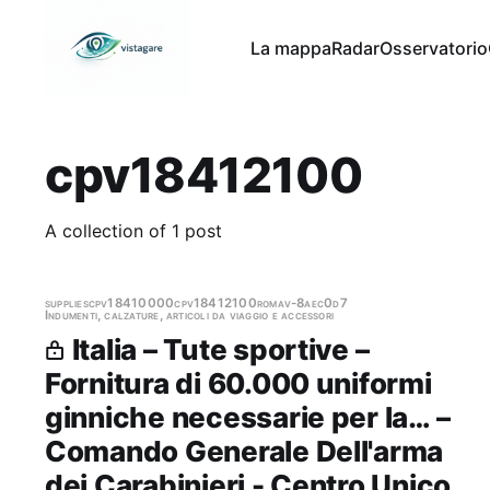
La mappa
Radar
Osservatorio
cpv18412100
A collection of 1 post
supplies
cpv18410000
cpv18412100
roma
v-8aec0d7
Indumenti, calzature, articoli da viaggio e accessori
Italia – Tute sportive –
Fornitura di 60.000 uniformi
ginniche necessarie per la… –
Comando Generale Dell'arma
dei Carabinieri - Centro Unico