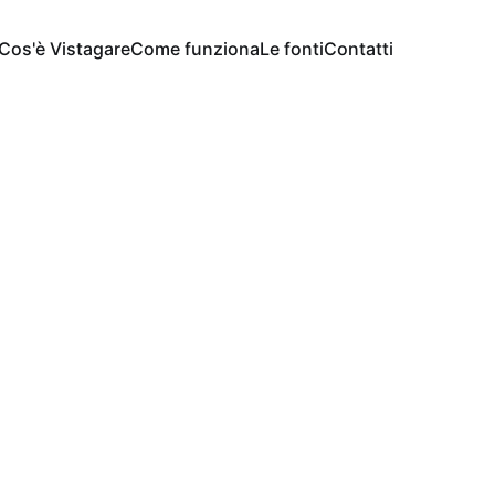
Cos'è Vistagare
Come funziona
Le fonti
Contatti