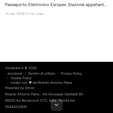
Passaporto Elettronico Europeo Stazione appaltante:
Istituto Poligrafico e Zecca Dello Stato S.p.a.
13 mar 2026
13 min read
Scadenza 10/10/2024 Gara scaduta, in attesa di
aggiudicazione
VistaGare.it
© 2026
Iscrizione
Termini di utilizzo
Privacy Policy
Cookie Policy
creato con ❤️ da Ricardo Antonio Piana
Powered by Ghost
Ricardo Antonio Piana · Via Giuseppe Garibaldi 85 ·
95020 Aci Bonaccorsi (CT), Italia · Partita Iva:
05444220874