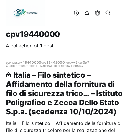
cpv19440000
A collection of 1 post
supplies
cpv19440000
cpv19442000
roma
v-8aec0d7
Cuoio e tessuti tessili, materiali di plastica e gomma
Italia – Filo sintetico –
Affidamento della fornitura di
filo di sicurezza trico… – Istituto
Poligrafico e Zecca Dello Stato
S.p.a. (scadenza 10/10/2024)
Italia – Filo sintetico – Affidamento della fornitura di
filo di sicurezza tricolore per la realizzazione del