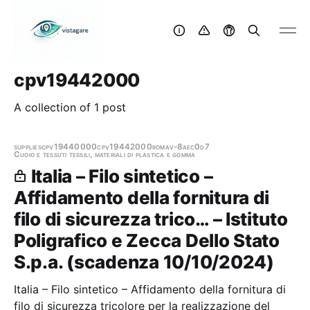
cpv19442000
A collection of 1 post
supplies
cpv19440000
cpv19442000
roma
v-8aec0d7
Cuoio e tessuti tessili, materiali di plastica e gomma
Italia – Filo sintetico –
Affidamento della fornitura di
filo di sicurezza trico… – Istituto
Poligrafico e Zecca Dello Stato
S.p.a. (scadenza 10/10/2024)
Italia – Filo sintetico – Affidamento della fornitura di
filo di sicurezza tricolore per la realizzazione del