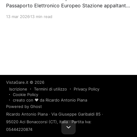
Passaporto Elettronico Europeo Stazione appaltante:
Istituto Poligrafico e Zecca Dello Stato S.p.a.
13 mar 2026
13 min read
Scadenza 10/10/2024 Gara scaduta, in attesa di
aggiudicazione
VistaGare.it
© 2026
Iscrizione
Termini di utilizzo
Privacy Policy
Cookie Policy
creato con ❤️ da Ricardo Antonio Piana
Powered by Ghost
Ricardo Antonio Piana · Via Giuseppe Garibaldi 85 ·
95020 Aci Bonaccorsi (CT), Italia · Partita Iva:
05444220874