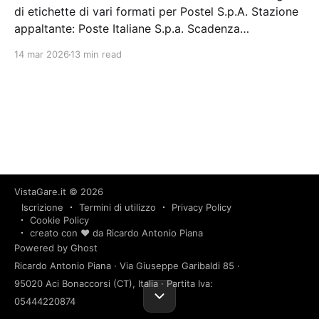
di etichette di vari formati per Postel S.p.A. Stazione
appaltante: Poste Italiane S.p.a. Scadenza
23/07/2024 Gara scaduta, in attesa di
14 mar 2026
13 min read
aggiudicazione
VistaGare.it
© 2026
Iscrizione
Termini di utilizzo
Privacy Policy
Cookie Policy
creato con ❤️ da Ricardo Antonio Piana
Powered by Ghost
Ricardo Antonio Piana · Via Giuseppe Garibaldi 85 ·
95020 Aci Bonaccorsi (CT), Italia · Partita Iva:
05444220874