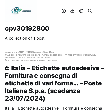
cpv30192800
A collection of 1 post
supplies
cpv30192800
roma
v-8aec0d7
Macchine per ufficio ed elaboratori elettronici, attrezzature e forniture,
esclusi i mobili e i pacchetti software
Macchinari, attrezzature e forniture varie
Italia – Etichette autoadesive –
Fornitura e consegna di
etichette di vari forma… – Poste
Italiane S.p.a. (scadenza
23/07/2024)
Italia – Etichette autoadesive – Fornitura e consegna