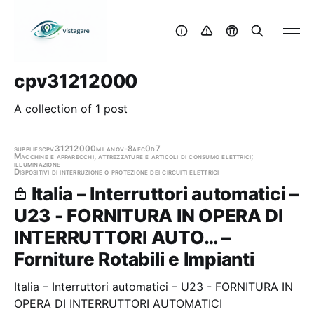
cpv31212000
A collection of 1 post
supplies
cpv31212000
milano
v-8aec0d7
Macchine e apparecchi, attrezzature e articoli di consumo elettrici;
illuminazione
Dispositivi di interruzione o protezione dei circuiti elettrici
Italia – Interruttori automatici –
U23 - FORNITURA IN OPERA DI
INTERRUTTORI AUTO… –
Forniture Rotabili e Impianti
Italia – Interruttori automatici – U23 - FORNITURA IN
OPERA DI INTERRUTTORI AUTOMATICI