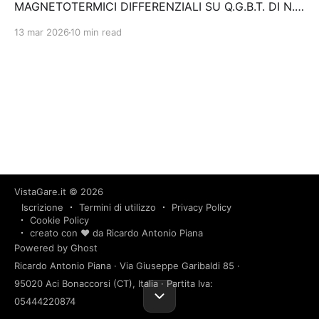
MAGNETOTERMICI DIFFERENZIALI SU Q.G.B.T. DI N.
15 STAZIONI IN LINEA M3 Stazione appaltante:
13 mar 2026
10 min read
Forniture Rotabili e Impianti Gara aggiudicata
VistaGare.it
© 2026
Iscrizione
Termini di utilizzo
Privacy Policy
Cookie Policy
creato con ❤️ da Ricardo Antonio Piana
Powered by Ghost
Ricardo Antonio Piana · Via Giuseppe Garibaldi 85 ·
95020 Aci Bonaccorsi (CT), Italia · Partita Iva:
05444220874