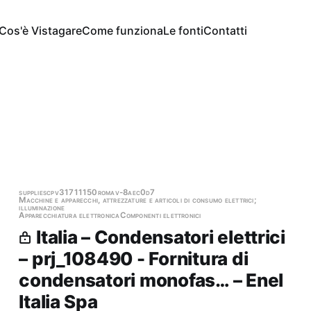
Cos'è Vistagare
Come funziona
Le fonti
Contatti
supplies
cpv31711150
roma
v-8aec0d7
Macchine e apparecchi, attrezzature e articoli di consumo elettrici;
illuminazione
Apparecchiatura elettronica
Componenti elettronici
Italia – Condensatori elettrici
– prj_108490 - Fornitura di
condensatori monofas… – Enel
Italia Spa