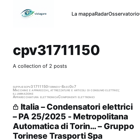
La mappa
Radar
Osservatorio
cpv31711150
A collection of 2 posts
supplies
cpv31711150
torino
v-8aec0d7
Macchine e apparecchi, attrezzature e articoli di consumo elettrici;
illuminazione
Apparecchiatura elettronica
Componenti elettronici
Italia – Condensatori elettrici
– PA 25/2025 - Metropolitana
Automatica di Torin… – Gruppo
Torinese Trasporti Spa