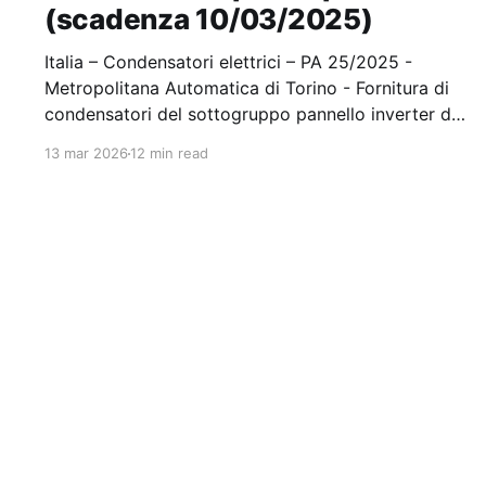
(scadenza 10/03/2025)
Italia – Condensatori elettrici – PA 25/2025 -
Metropolitana Automatica di Torino - Fornitura di
condensatori del sottogruppo pannello inverter da
0,5 µF e da 5 µF impianto trazione veicoli
13 mar 2026
12 min read
VAL208NG - Settori Speciali Stazione appaltante:
Gruppo Torinese Trasporti Spa Scadenza
10/03/2025 Gara…