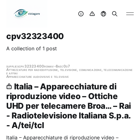
cpv32323400
A collection of 1 post
supplies
cpv32323400
roma
v-8aec0d7
Attrezzature per radiodiffusione, televisione, comunicazione, telecomunicazione
e affini
Apparecchiature audiovisive e televisive
Italia – Apparecchiature di
riproduzione video – Ottiche
UHD per telecamere Broa… – Rai
- Radiotelevisione Italiana S.p.a.
- A/tei/tcl
Italia – Apparecchiature di riproduzione video –