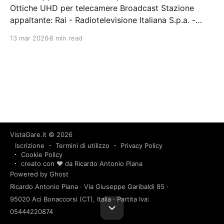
Ottiche UHD per telecamere Broadcast Stazione
appaltante: Rai - Radiotelevisione Italiana S.p.a. -
A/tei/tcl Gara aggiudicata
13 mar 2026
8 min read
VistaGare.it
© 2026
Iscrizione
Termini di utilizzo
Privacy Policy
Cookie Policy
creato con ❤️ da Ricardo Antonio Piana
Powered by Ghost
Ricardo Antonio Piana · Via Giuseppe Garibaldi 85 ·
95020 Aci Bonaccorsi (CT), Italia · Partita Iva:
05444220874