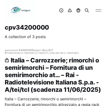
cpv34200000
A collection of 3 posts
supplies
cpv34200000
roma
v-8aec0d7
Attrezzature di trasporto e prodotti ausiliari per il trasporto
Italia – Carrozzerie; rimorchi o
semirimorchi – Fornitura di un
semirimorchio at… – Rai -
Radiotelevisione Italiana S.p.a. -
A/tei/tcl (scadenza 11/06/2025)
Italia – Carrozzerie; rimorchi o semirimorchi –
Fornitura di un semirimorchio attrezzato a regia rack