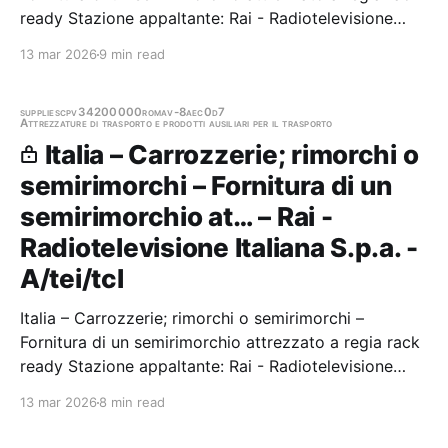
ready Stazione appaltante: Rai - Radiotelevisione
Italiana S.p.a. - A/tei/tcl Scadenza 11/06/2025 Gara
13 mar 2026
9 min read
scaduta, in attesa di aggiudicazione
supplies
cpv34200000
roma
v-8aec0d7
Attrezzature di trasporto e prodotti ausiliari per il trasporto
Italia – Carrozzerie; rimorchi o
semirimorchi – Fornitura di un
semirimorchio at… – Rai -
Radiotelevisione Italiana S.p.a. -
A/tei/tcl
Italia – Carrozzerie; rimorchi o semirimorchi –
Fornitura di un semirimorchio attrezzato a regia rack
ready Stazione appaltante: Rai - Radiotelevisione
Italiana S.p.a. - A/tei/tcl Gara aggiudicata
13 mar 2026
8 min read