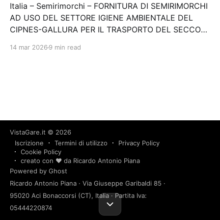
Italia – Semirimorchi – FORNITURA DI SEMIRIMORCHI
AD USO DEL SETTORE IGIENE AMBIENTALE DEL
CIPNES-GALLURA PER IL TRASPORTO DEL SECCO
RESIDUO DEL BACINO TERRITORIALE DI OLBIA AL
14 mar 2026
9 min read
TERMOVALORIZZATORE DI MACOMER (REP.27/2024)
Stazione appaltante: Consorzio Industriale
Provinciale Nord Est Sardegna -…
VistaGare.it
© 2026
Iscrizione
Termini di utilizzo
Privacy Policy
Cookie Policy
creato con ❤️ da Ricardo Antonio Piana
Powered by Ghost
Ricardo Antonio Piana · Via Giuseppe Garibaldi 85 ·
95020 Aci Bonaccorsi (CT), Italia · Partita Iva:
05444220874