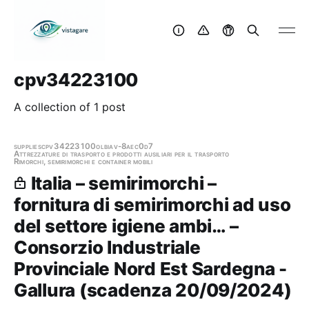
cpv34223100
A collection of 1 post
supplies
cpv34223100
olbia
v-8aec0d7
Attrezzature di trasporto e prodotti ausiliari per il trasporto
Rimorchi, semirimorchi e container mobili
Italia – semirimorchi –
fornitura di semirimorchi ad uso
del settore igiene ambi… –
Consorzio Industriale
Provinciale Nord Est Sardegna -
Gallura (scadenza 20/09/2024)