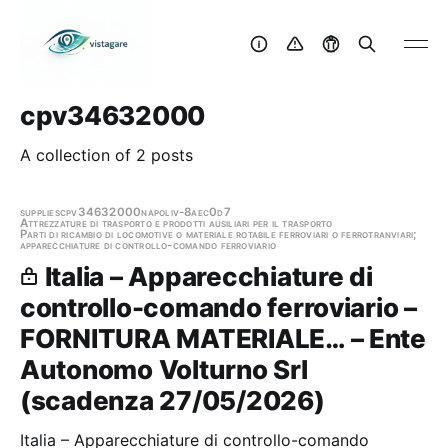
cpv34632000
A collection of 2 posts
supplies
cpv34632000
napoli
v-8aec0d7
Attrezzature di trasporto e prodotti ausiliari per il trasporto
Parti di ricambio di locomotive o materiale rotabile ferroviari o ferrotranviari;
apparecchiature di controllo-comando ferroviario
Italia – Apparecchiature di
controllo-comando ferroviario –
FORNITURA MATERIALE… – Ente
Autonomo Volturno Srl
(scadenza 27/05/2026)
Italia – Apparecchiature di controllo-comando