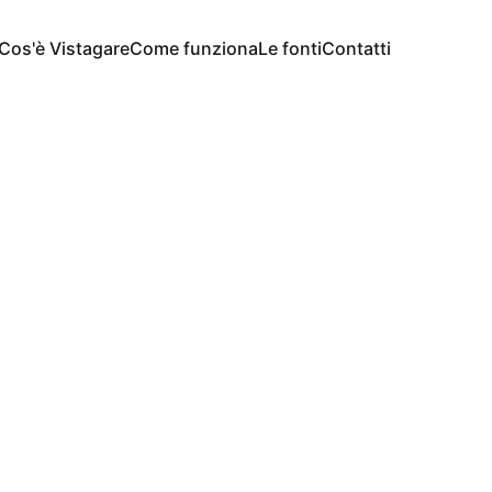
Cos'è Vistagare
Come funziona
Le fonti
Contatti