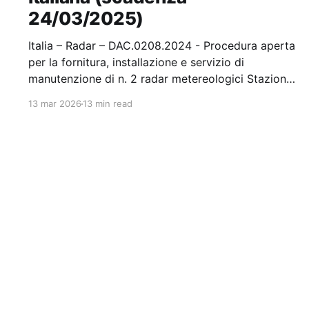
24/03/2025)
Italia – Radar – DAC.0208.2024 - Procedura aperta
per la fornitura, installazione e servizio di
manutenzione di n. 2 radar metereologici Stazione
appaltante: Rete Ferroviaria Italiana Scadenza
13 mar 2026
13 min read
24/03/2025 Gara scaduta, in attesa di
aggiudicazione