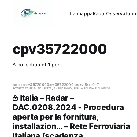
La mappa
Radar
Osservatorio
cpv35722000
A collection of 1 post
supplies
cpv35720000
cpv35722000
roma
v-8aec0d7
Attrezzature di sicurezza, antincendio, per la polizia e di difesa
Italia – Radar –
DAC.0208.2024 - Procedura
aperta per la fornitura,
installazion… – Rete Ferroviaria
Italiana (scadenza