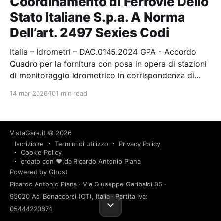
Coordinamento di Ferrovie Dello
Stato Italiane S.p.a. A Norma
Dell’art. 2497 Sexies Codi
Italia – Idrometri – DAC.0145.2024 GPA - Accordo
Quadro per la fornitura con posa in opera di stazioni
di monitoraggio idrometrico in corrispondenza di
ponti ferroviari con relativo servizio di gestione e
14 mar 2026
101 min read
manutenzione della rete di monitoraggio. CUP
J97B15000330001 Stazione appaltante: Rete…
VistaGare.it
© 2026
Iscrizione
Termini di utilizzo
Privacy Policy
Cookie Policy
creato con ❤️ da Ricardo Antonio Piana
Powered by Ghost
Ricardo Antonio Piana · Via Giuseppe Garibaldi 85 ·
95020 Aci Bonaccorsi (CT), Italia · Partita Iva:
05444220874