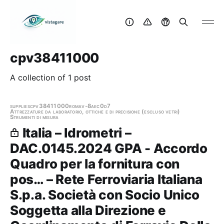
cpv38411000
A collection of 1 post
supplies
cpv38411000
roma
v-8aec0d7
Attrezzature da laboratorio, ottiche e di precisione (escluso vetri)
Strumenti di misura
Italia – Idrometri –
DAC.0145.2024 GPA - Accordo
Quadro per la fornitura con
pos… – Rete Ferroviaria Italiana
S.p.a. Società con Socio Unico
Soggetta alla Direzione e