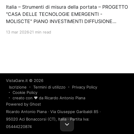
Italia – Strumenti di misura della portata – PROGETTO
"CASA DELLE TECNOLOGIE EMERGENTI -
MOLISCTE" PIANO INVESTIMENTI DIFFUSIONE
BANDA LARGA (FSC 2014-2020).CUP:
13 mar 2026
21 min read
D33B22000060001 Stazione appaltante: Consorzio
di Bonifica della Piana di Venafro Scadenza
16/07/2024 Gara scaduta, in attesa di…
VistaGare.it
© 2026
Iscrizione
Termini di utilizzo
Privacy Policy
Cookie Policy
creato con ❤️ da Ricardo Antonio Piana
Powered by Ghost
Ricardo Antonio Piana · Via Giuseppe Garibaldi 85 ·
95020 Aci Bonaccorsi (CT), Italia · Partita Iva:
05444220874