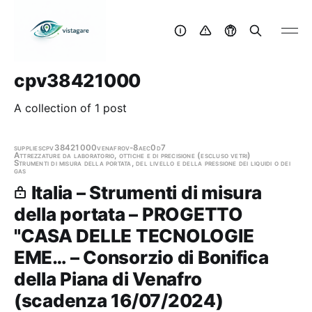
cpv38421000
A collection of 1 post
supplies
cpv38421000
venafro
v-8aec0d7
Attrezzature da laboratorio, ottiche e di precisione (escluso vetri)
Strumenti di misura della portata, del livello e della pressione dei liquidi o dei
gas
Italia – Strumenti di misura
della portata – PROGETTO
"CASA DELLE TECNOLOGIE
EME… – Consorzio di Bonifica
della Piana di Venafro
(scadenza 16/07/2024)