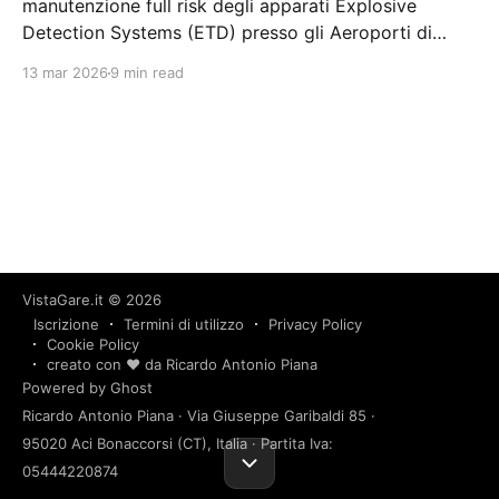
manutenzione full risk degli apparati Explosive
Detection Systems (ETD) presso gli Aeroporti di
Milano Linate e Milano Malpensa Stazione appaltante:
13 mar 2026
9 min read
Sea Società per Azioni Esercizi Aeroportuali Gara
aggiudicata
VistaGare.it
© 2026
Iscrizione
Termini di utilizzo
Privacy Policy
Cookie Policy
creato con ❤️ da Ricardo Antonio Piana
Powered by Ghost
Ricardo Antonio Piana · Via Giuseppe Garibaldi 85 ·
95020 Aci Bonaccorsi (CT), Italia · Partita Iva:
05444220874