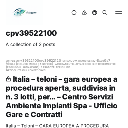
cpv39522100
A collection of 2 posts
supplies
cpv39522100
cpv39522120
terranuova bracciolini
v-8aec0d7
Mobili (incluso mobili da ufficio), arredamento, apparecchi elettrodomestici
(escluso illuminazione) e prodotti per pulizie
Articoli tessili confezionati
Italia – teloni – gara europea a
procedura aperta, suddivisa in
n. 3 lotti, per… – Centro Servizi
Ambiente Impianti Spa - Ufficio
Gare e Contratti
Italia – Teloni – GARA EUROPEA A PROCEDURA