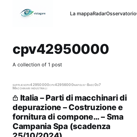
La mappa
Radar
Osservatorio
cpv42950000
A collection of 1 post
supplies
cpv42950000
cpv42956000
napoli
v-8aec0d7
Macchinari industriali
Italia – Parti di macchinari di
depurazione – Costruzione e
fornitura di compone… – Sma
Campania Spa (scadenza
25/10/2024)