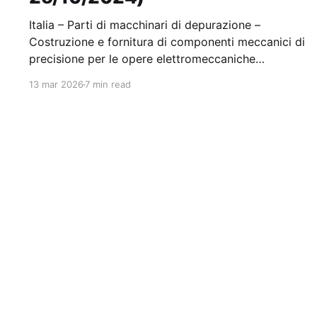
Italia – Parti di macchinari di depurazione –
Costruzione e fornitura di componenti meccanici di
precisione per le opere elettromeccaniche
dell'impianto di Depurazione NA EST Stazione
13 mar 2026
7 min read
appaltante: Sma Campania Spa Scadenza
25/10/2024 Gara scaduta, in attesa di
aggiudicazione