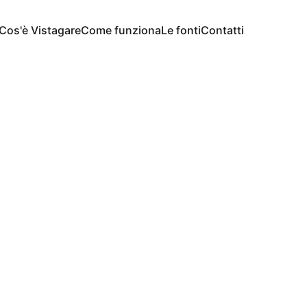
Cos'è Vistagare
Come funziona
Le fonti
Contatti