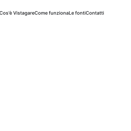
Cos'è Vistagare
Come funziona
Le fonti
Contatti