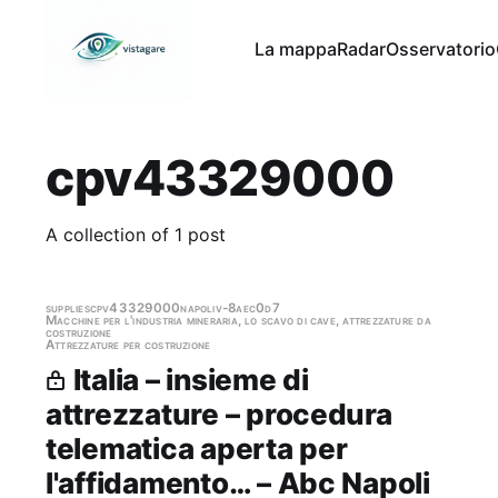
La mappa
Radar
Osservatorio
cpv43329000
A collection of 1 post
supplies
cpv43329000
napoli
v-8aec0d7
Macchine per l'industria mineraria, lo scavo di cave, attrezzature da
costruzione
Attrezzature per costruzione
Italia – insieme di
attrezzature – procedura
telematica aperta per
l'affidamento… – Abc Napoli