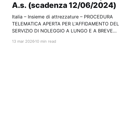
A.s. (scadenza 12/06/2024)
Italia – Insieme di attrezzature – PROCEDURA
TELEMATICA APERTA PER L'AFFIDAMENTO DEL
SERVIZIO DI NOLEGGIO A LUNGO E A BREVE
TERMINE DI ATTREZZATURE D’USO COMUNE E
13 mar 2026
10 min read
FORNITURA DI ACCESSORI E MATERIALI DI
CONSUMO Stazione appaltante: Abc Napoli A.s.
Scadenza 12/06/2024 Gara scaduta, in attesa di…