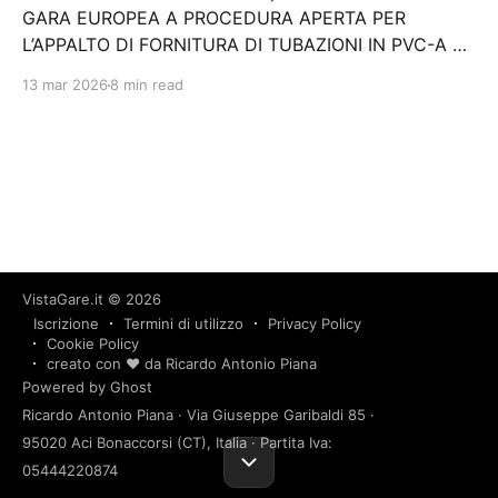
GARA EUROPEA A PROCEDURA APERTA PER
L’APPALTO DI FORNITURA DI TUBAZIONI IN PVC-A DI
VARI DIAMETRI PER LA SOSTITUZIONE DI
13 mar 2026
8 min read
CONDOTTE CONTENENTI AMIANTO PRESENTI
NELL'INTERO COMPRENSORIO IRRIGUO DELLA
NURRA. Stazione appaltante: Consorzio di…
VistaGare.it
© 2026
Iscrizione
Termini di utilizzo
Privacy Policy
Cookie Policy
creato con ❤️ da Ricardo Antonio Piana
Powered by Ghost
Ricardo Antonio Piana · Via Giuseppe Garibaldi 85 ·
95020 Aci Bonaccorsi (CT), Italia · Partita Iva:
05444220874