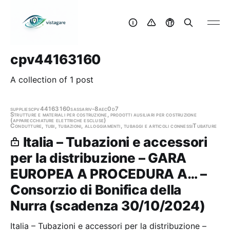
cpv44163160
A collection of 1 post
supplies
cpv44163160
sassari
v-8aec0d7
Strutture e materiali per costruzione, prodotti ausiliari per costruzione
(apparecchiature elettriche escluse)
Condutture, tubi, tubazioni, alloggiamenti, tubaggi e articoli connessi
Tubature
Italia – Tubazioni e accessori
per la distribuzione – GARA
EUROPEA A PROCEDURA A… –
Consorzio di Bonifica della
Nurra (scadenza 30/10/2024)
Italia – Tubazioni e accessori per la distribuzione –