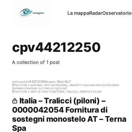
La mappa
Radar
Osservatorio
cpv44212250
A collection of 1 post
supplies
cpv44212250
roma
v-8aec0d7
Strutture e materiali per costruzione, prodotti ausiliari per costruzione
(apparecchiature elettriche escluse)
Strutture e parti di strutture
Torri, tralicci, derrick e piloni
Italia – Tralicci (piloni) –
0000042054 Fornitura di
sostegni monostelo AT – Terna
Spa