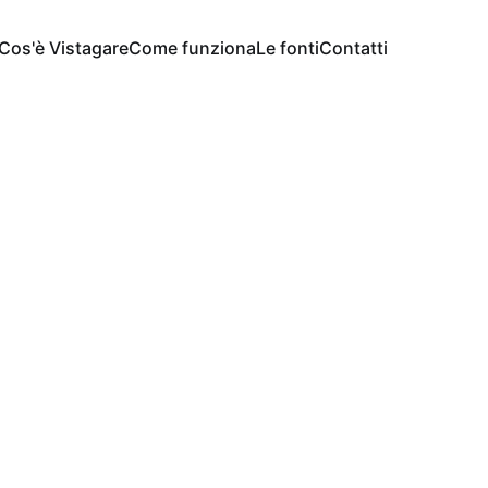
Cos'è Vistagare
Come funziona
Le fonti
Contatti