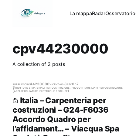
La mappa
Radar
Osservatorio
cpv44230000
A collection of 2 posts
supplies
cpv44230000
vicenza
v-8aec0d7
Strutture e materiali per costruzione, prodotti ausiliari per costruzione
(apparecchiature elettriche escluse)
Italia – Carpenteria per
costruzioni – G24-F6036
Accordo Quadro per
l’affidament… – Viacqua Spa