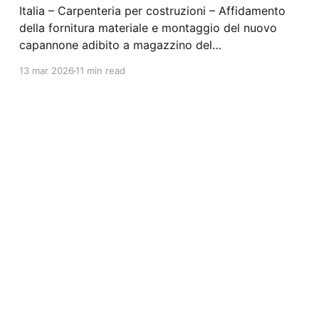
Italia – Carpenteria per costruzioni – Affidamento
della fornitura materiale e montaggio del nuovo
capannone adibito a magazzino del
termovalorizzatore di Silea S.p.A., sito in
13 mar 2026
11 min read
Valmadrera. Stazione appaltante: Silea Spa
Scadenza 28/04/2025 Gara scaduta, in attesa di
aggiudicazione