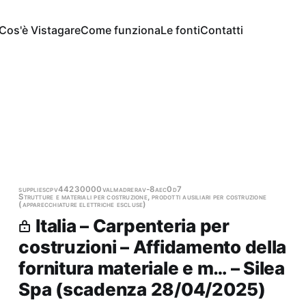
Cos'è Vistagare
Come funziona
Le fonti
Contatti
supplies
cpv44230000
valmadrera
v-8aec0d7
Strutture e materiali per costruzione, prodotti ausiliari per costruzione
(apparecchiature elettriche escluse)
Italia – Carpenteria per
costruzioni – Affidamento della
fornitura materiale e m… – Silea
Spa (scadenza 28/04/2025)