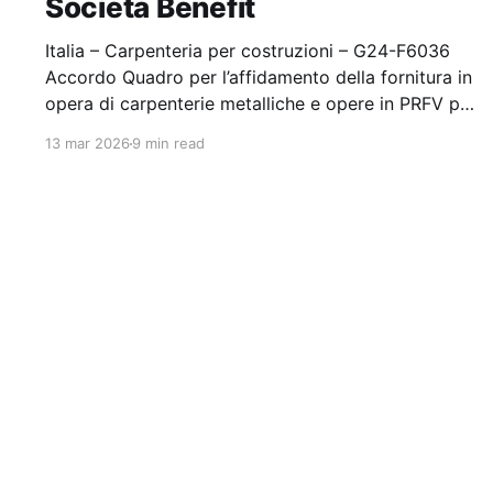
Società Benefit
Italia – Carpenteria per costruzioni – G24-F6036
Accordo Quadro per l’affidamento della fornitura in
opera di carpenterie metalliche e opere in PRFV per
gli impianti di depurazione gestiti. Stazione
13 mar 2026
9 min read
appaltante: Viacqua Spa Società Benefit Gara
aggiudicata