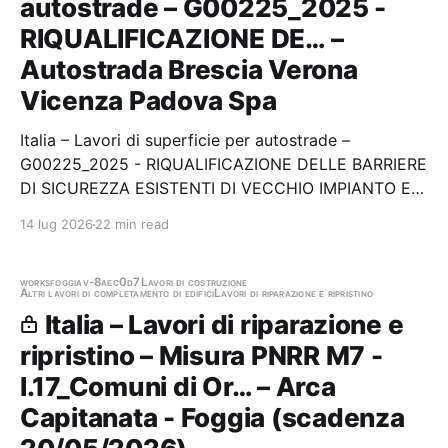
autostrade – G00225_2025 -
RIQUALIFICAZIONE DE… –
Autostrada Brescia Verona
Vicenza Padova Spa
Italia – Lavori di superficie per autostrade –
G00225_2025 - RIQUALIFICAZIONE DELLE BARRIERE
DI SICUREZZA ESISTENTI DI VECCHIO IMPIANTO E
REALIZZAZIONE DI NUOVE BARRIERE COMPRESA LA
14 lug 2026
22 min read
RISOLUZIONE DEI PUNTI SINGOLARI 3 LOTTI.
Stazione appaltante: Autostrada Brescia Verona
Vicenza Padova Spa Gara…
works
foggia
v-8aec0d7
Lavori di costruzione
Altri lavori di completamento di edifici
Lavori di riparazione e ripristino
Italia – Lavori di riparazione e
ripristino – Misura PNRR M7 -
I.17_Comuni di Or… – Arca
Capitanata - Foggia (scadenza