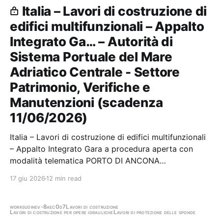
Italia – Lavori di costruzione di
edifici multifunzionali – Appalto
Integrato Ga… – Autorità di
Sistema Portuale del Mare
Adriatico Centrale - Settore
Patrimonio, Verifiche e
Manutenzioni (scadenza
11/06/2026)
Italia – Lavori di costruzione di edifici multifunzionali
– Appalto Integrato Gara a procedura aperta con
modalità telematica PORTO DI ANCONA
REALIZZAZIONE DI UN FABBRICATO PER
17 giu 2026
12 min read
ACCOGLIENZA E SERVIZI DI CONTROLLO DEI
VIAGGIATORI PRESSO IL MOLO XXIX SETTEMBRE
Stazione appaltante: Autorità di Sistema…
works
udine
v-8aec0d7
Lavori di costruzione
Lavori di costruzione per opere idrauliche
Lavori di protezione delle sponde