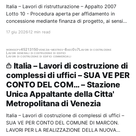
Italia – Lavori di ristrutturazione – Appalto 2007
Lotto 10 - Procedura aperta per affidamento in
concessione mediante finanza di progetto, ai sensi
dell'art. 193 e s.s. del D.lgs. 36/2023, interventi
17 giu 2026
12 min read
efficientamento energetico edifici di proprietà di
ATC, comprensivi di progettazione,…
works
cpv45213150
venezia-mestre
v-8aec0d7
Lavori di costruzione
Lavori generali di costruzione di edifici
Lavori di costruzione di edifici commerciali
Italia – Lavori di costruzione di
complessi di uffici – SUA VE PER
CONTO DEL COM… – Stazione
Unica Appaltante della Citta'
Metropolitana di Venezia
Italia – Lavori di costruzione di complessi di uffici –
SUA VE PER CONTO DEL COMUNE DI MARCON.
LAVORI PER LA REALIZZAZIONE DELLA NUOVA