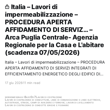
Italia – Lavori di
impermeabilizzazione –
PROCEDURA APERTA
AFFIDAMENTO DI SERVIZ… –
Arca Puglia Centrale- Agenzia
Regionale per la Casa e L'abitare
(scadenza 07/05/2026)
Italia – Lavori di impermeabilizzazione – PROCEDURA
APERTA AFFIDAMENTO DI SERVIZI INTEGRATI DI
EFFICIENTAMENTO ENERGETICO DEGLI EDIFICI DI
ARCA PUGLIA CENTRALE LOTTO 55, COMPRENSIVI
17 giu 2026
11 min read
DI PROGETTAZIONE, REALIZZAZIONE, CONDUZIONE,
GESTIONE, MANUTENZIONE ORDIN. E STRAORDIN.,
MESSA IN SICUREZZA,…
works
messina
v-8aec0d7
Lavori di costruzione
Lavori di costruzione di condutture, linee di comunicazione e linee elettriche,
autostrade, strade, campi di aviazione e ferrovie; lavori di livellamento
Lavori di costruzione di condotte idriche e fognarie