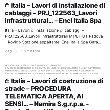
Italia – Lavori di installazione di
cablaggi – PRJ_122563_Lavori
Infrastruttural… – Enel Italia Spa
Italia – Lavori di installazione di cablaggi –
PRJ_122563_Lavori Infrastrutturali MT/BT UT Padova
- Rovigo Stazione appaltante: Enel Italia Spa Gara
aggiudicata
29 giu 2026
8 min read
works
milano
v-8aec0d7
Lavori di costruzione
Lavori di costruzione di condutture, linee di comunicazione e linee elettriche,
autostrade, strade, campi di aviazione e ferrovie; lavori di livellamento
Lavori di costruzione di strade e autostrade
Lavori di costruzione di strade
Italia – Lavori di costruzione di
strade – PROCEDURA
TELEMATICA APERTA, AI
SENSI… – Namira S.g.r.p.a. -