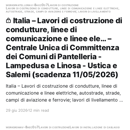
works
pantelleria
v-8aec0d7
Lavori di costruzione
Lavori di costruzione di condutture, linee di comunicazione e linee elettriche,
autostrade, strade, campi di aviazione e ferrovie; lavori di livellamento
Italia – Lavori di costruzione di
condutture, linee di
comunicazione e linee ele… –
Centrale Unica di Committenza
dei Comuni di Pantelleria -
Lampedusa e Linosa - Ustica e
Salemi (scadenza 11/05/2026)
Italia – Lavori di costruzione di condutture, linee di
comunicazione e linee elettriche, autostrade, strade,
campi di aviazione e ferrovie; lavori di livellamento –
Procedura aperta per l'affidamento dell'appalto
29 giu 2026
12 min read
integrato per la redazione del progetto esecutivo e la
realizzazione degli interventi…
works
roma
v-8aec0d7
Lavori di costruzione
Lavori di installazione di cablaggi