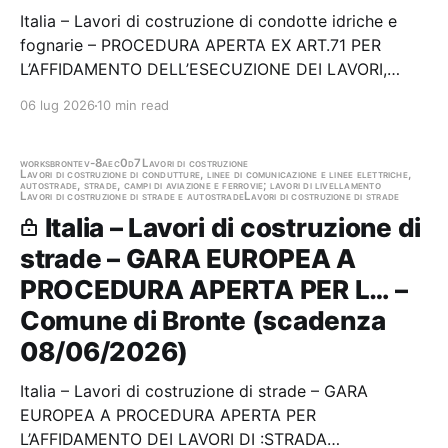
Italia – Lavori di costruzione di condotte idriche e
fognarie – PROCEDURA APERTA EX ART.71 PER
L’AFFIDAMENTO DELL’ESECUZIONE DEI LAVORI,
SULLA BASE DEL PROGETTO ESECUTIVO, PER
06 lug 2026
10 min read
L’INTERVENTO DI “OTTIMIZZAZIONE DEL SISTEMA
FOGNARIO E DEPURATIVO DEL COMUNE DI ACRI
(CS)” - LOTTO FUNZIONALE N.4 -…
works
bronte
v-8aec0d7
Lavori di costruzione
Lavori di costruzione di condutture, linee di comunicazione e linee elettriche,
autostrade, strade, campi di aviazione e ferrovie; lavori di livellamento
Lavori di costruzione di strade e autostrade
Lavori di costruzione di strade
Italia – Lavori di costruzione di
strade – GARA EUROPEA A
PROCEDURA APERTA PER L… –
Comune di Bronte (scadenza
08/06/2026)
Italia – Lavori di costruzione di strade – GARA
EUROPEA A PROCEDURA APERTA PER
L’AFFIDAMENTO DEI LAVORI DI :STRADA