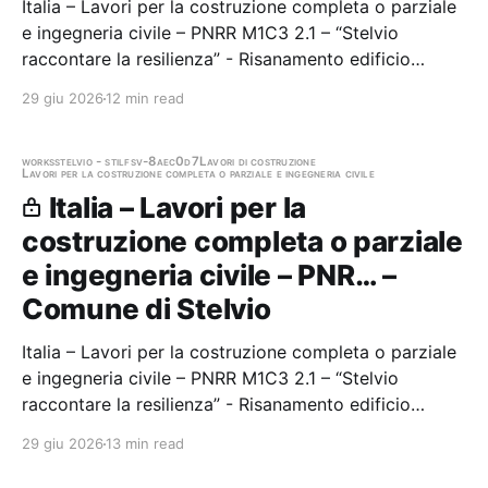
Italia – Lavori per la costruzione completa o parziale
e ingegneria civile – PNRR M1C3 2.1 – “Stelvio
raccontare la resilienza” - Risanamento edificio
Unterkirch con fienile per co-working (M3),
29 giu 2026
12 min read
artigianato (M16) e albergo diffuso (M18) - LOTTO 1
Lavori edili Stazione appaltante: Comune di Stelvio…
works
stelvio - stilfs
v-8aec0d7
Lavori di costruzione
Lavori per la costruzione completa o parziale e ingegneria civile
Italia – Lavori per la
costruzione completa o parziale
e ingegneria civile – PNR… –
Comune di Stelvio
Italia – Lavori per la costruzione completa o parziale
e ingegneria civile – PNRR M1C3 2.1 – “Stelvio
raccontare la resilienza” - Risanamento edificio
Unterkirch con fienile per co-working (M3),
29 giu 2026
13 min read
artigianato (M16) e albergo diffuso (M18) - LOTTO 2
Lavori di carpenteria in legno Stazione appaltante:…