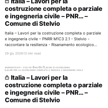
Italia – Lavori per la
costruzione completa o parziale
e ingegneria civile – PNR… –
Comune di Stelvio
Italia – Lavori per la costruzione completa o parziale
e ingegneria civile – PNRR M1C3 2.1 - Stelvio -
raccontare la resilienza - Risanamento ecologico
dell'edificio abitativo Casa Grutsch (M14) e
29 giu 2026
13 min read
risanamento del fienile con trasformazione in uno
spazio per l'artigianato creativo atelier (M16) -…
works
stelvio - stilfs
v-8aec0d7
Lavori di costruzione
Lavori per la costruzione completa o parziale e ingegneria civile
Italia – Lavori per la
costruzione completa o parziale
e ingegneria civile – PNR… –
Comune di Stelvio