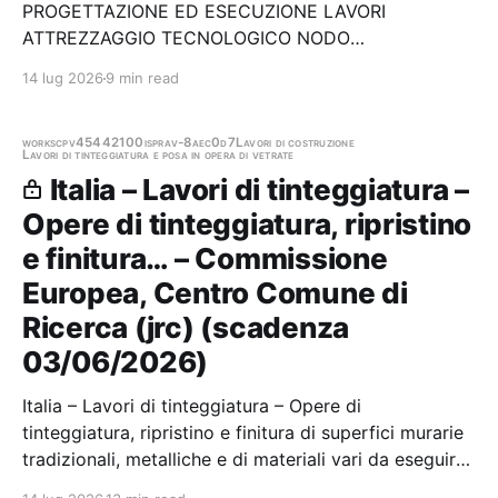
PROGETTAZIONE ED ESECUZIONE LAVORI
ATTREZZAGGIO TECNOLOGICO NODO
INTERMODALE BRINDISI Stazione appaltante: Rete
14 lug 2026
9 min read
Ferroviaria Italiana S.p.a. Gara aggiudicata
works
cpv45442100
ispra
v-8aec0d7
Lavori di costruzione
Lavori di tinteggiatura e posa in opera di vetrate
Italia – Lavori di tinteggiatura –
Opere di tinteggiatura, ripristino
e finitura… – Commissione
Europea, Centro Comune di
Ricerca (jrc) (scadenza
03/06/2026)
Italia – Lavori di tinteggiatura – Opere di
tinteggiatura, ripristino e finitura di superfici murarie
tradizionali, metalliche e di materiali vari da eseguirsi
presso le strutture del CCR (Centro Comune di