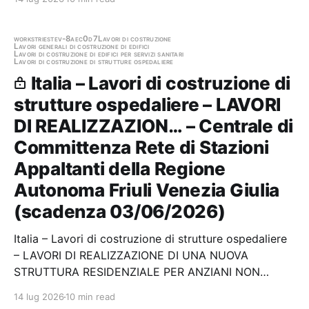
appaltante: Atac - Lavori e Affidamenti Scadenza
04/05/2026 Gara scaduta, in attesa di
aggiudicazione
works
trieste
v-8aec0d7
Lavori di costruzione
Lavori generali di costruzione di edifici
Lavori di costruzione di edifici per servizi sanitari
Lavori di costruzione di strutture ospedaliere
Italia – Lavori di costruzione di
strutture ospedaliere – LAVORI
DI REALIZZAZION… – Centrale di
Committenza Rete di Stazioni
Appaltanti della Regione
Autonoma Friuli Venezia Giulia
(scadenza 03/06/2026)
Italia – Lavori di costruzione di strutture ospedaliere
– LAVORI DI REALIZZAZIONE DI UNA NUOVA
STRUTTURA RESIDENZIALE PER ANZIANI NON
AUTOSUFFICIENTI A VILLANOVA DI PORDENONE –
14 lug 2026
10 min read
LOTTO 1 Stazione appaltante: Centrale di