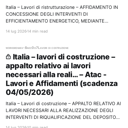
Italia – Lavori di ristrutturazione – AFFIDAMENTO IN
CONCESSIONE DEGLI INTERVENTI DI
EFFICIENTAMENTO ENERGETICO, MEDIANTE
PROCEDURA DI GARA APERTA, DA ATTUARSI
14 lug 2026
14 min read
TRAMITE FINANZA DI PROGETTO AI SENSI DELL'ART.
193 DEL D.LGS. N.36/2023, DA ESEGUIRE SUL
LOTTO CS09 - FONDI PNRR MISURA M7
works
roma
v-8aec0d7
Lavori di costruzione
INVESTIMENTO 17…
Italia – lavori di costruzione –
appalto relativo ai lavori
necessari alla reali… – Atac -
Lavori e Affidamenti (scadenza
04/05/2026)
Italia – Lavori di costruzione – APPALTO RELATIVO AI
LAVORI NECESSARI ALLA REALIZZAZIONE DEGLI
INTERVENTI DI RIQUALIFICAZIONE DEL DEPOSITO
TRANVIARIO ATAC DI PORTA MAGGIORE Stazione
14 lug 2026
10 min read