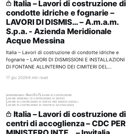
Italia – Lavori di costruzione di
condotte idriche e fognarie –
LAVORI DI DISMIS… – A.m.a.m.
S.p.a. - Azienda Meridionale
Acque Messina
Italia – Lavori di costruzione di condotte idriche e
fognarie – LAVORI DI DISMISSIONI E INSTALLAZIONI
DI FONTANE ALLINTERNO DEI CIMITERI DEL
TERRITORIO COMUNALE DELLA CITTA' DI MESSINA
17 giu 2026
9 min read
[106PA-SA] Stazione appaltante: A.m.a.m. S.p.a. -
Azienda Meridionale Acque Messina Gara aggiudicata
works
roma
v-8aec0d7
Lavori di costruzione
Lavori generali di costruzione di edifici
Lavori di costruzione di edifici per servizi sociali
Lavori di costruzione di centri di accoglienza
Italia – Lavori di costruzione di
centri di accoglienza – CDC PER
MINISTERO INTE… – Invitalia