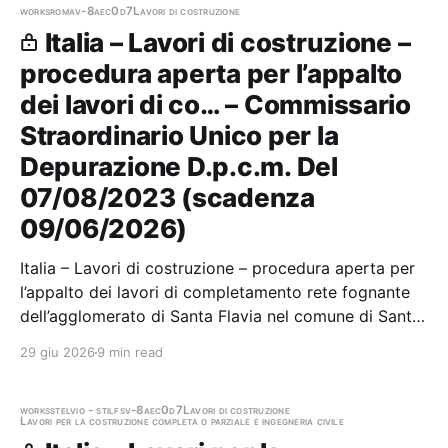
works
roma
v-8aec0d7
Lavori di costruzione
Italia – Lavori di costruzione –
procedura aperta per l’appalto
dei lavori di co… – Commissario
Straordinario Unico per la
Depurazione D.p.c.m. Del
07/08/2023 (scadenza
09/06/2026)
Italia – Lavori di costruzione – procedura aperta per
l’appalto dei lavori di completamento rete fognante
dell’agglomerato di Santa Flavia nel comune di Santa
Flavia (PA). (COD. ID33421 – DELIBERA CIPE N.
29 giu 2026
9 min read
60/2012) - Gara Europea Stazione appaltante:
Commissario Straordinario Unico per la…
works
stelvio - stilfs
v-8aec0d7
Lavori di costruzione
Lavori per la costruzione completa o parziale e ingegneria civile