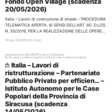
Fondo Open Village (scadenza
20/05/2026)
Italia – Lavori di costruzione di strade – PROCEDURA
TELEMATICA APERTA, AI SENSI DELLART. 60, D.LGS.
N. 50/2016, PER LA REALIZZAZIONE DELLE OPERE
PUBBLICHE DI URBANIZZAZIONE INERENTI
29 giu 2026
9 min read
VILLAGGIO TURISTICO RURALE VALLE OSSI NEL
COMUNE DI ERACLEA (VE) - LOTTO 2 Stazione
appaltante: Namira S.g.r.p.a. -…
works
siracusa
v-8aec0d7
Lavori di costruzione
Altri lavori di completamento di edifici
Lavori di ristrutturazione
Italia – Lavori di
ristrutturazione – Partenariato
Pubblico Privato per efficien… –
Istituto Autonomo per le Case
Popolari della Provincia di
Siracusa (scadenza
14/05/2026)