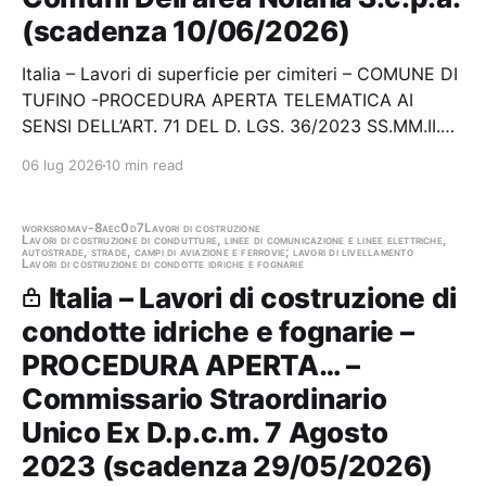
(scadenza 10/06/2026)
Italia – Lavori di superficie per cimiteri – COMUNE DI
TUFINO -PROCEDURA APERTA TELEMATICA AI
SENSI DELL’ART. 71 DEL D. LGS. 36/2023 SS.MM.II.
PER L’AFFIDAMENTO IN CONCESSIONE AI SENSI
06 lug 2026
10 min read
DELL’ART. 176 DEL D. LGS. 36/2023 E SS.MM.II.
DELLA PROGETTAZIONE ESECUTIVA E
REALIZZAZIONE DEI LAVORI DI…
works
roma
v-8aec0d7
Lavori di costruzione
Lavori di costruzione di condutture, linee di comunicazione e linee elettriche,
autostrade, strade, campi di aviazione e ferrovie; lavori di livellamento
Lavori di costruzione di condotte idriche e fognarie
Italia – Lavori di costruzione di
condotte idriche e fognarie –
PROCEDURA APERTA… –
Commissario Straordinario
Unico Ex D.p.c.m. 7 Agosto
2023 (scadenza 29/05/2026)