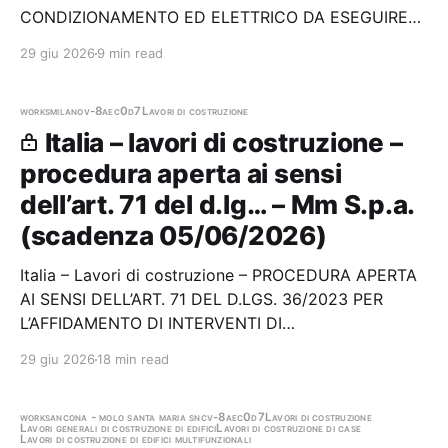
CONDIZIONAMENTO ED ELETTRICO DA ESEGUIRE
PRESSO LA SALA CED DELL'ISTITUTO ICAR SITA
29 giu 2026
9 min read
NELL'AREA DELLA RICERCA NAPOLI 1 DEL CNR
Stazione appaltante: Consiglio Nazionale delle
Ricerche - Istituto di…
works
milano
v-8aec0d7
Lavori di costruzione
Italia – lavori di costruzione –
procedura aperta ai sensi
dell’art. 71 del d.lg… – Mm S.p.a.
(scadenza 05/06/2026)
Italia – Lavori di costruzione – PROCEDURA APERTA
AI SENSI DELL’ART. 71 DEL D.LGS. 36/2023 PER
L’AFFIDAMENTO DI INTERVENTI DI
COMPLETAMENTO EDIFICIO DI FONDO PER LOCULI
29 giu 2026
18 min read
E CELLETTE OSSARI (LATO NORD) PRESSO IL
CIMITERO DI BRUZZANO Stazione appaltante: Mm
S.p.a. Scadenza 05/06/2026 Gara scaduta, in…
works
ancona - molo santa maria snc
v-8aec0d7
Lavori di costruzione
Lavori generali di costruzione di edifici
Lavori di costruzione di case
Lavori di costruzione di edifici multifunzionali