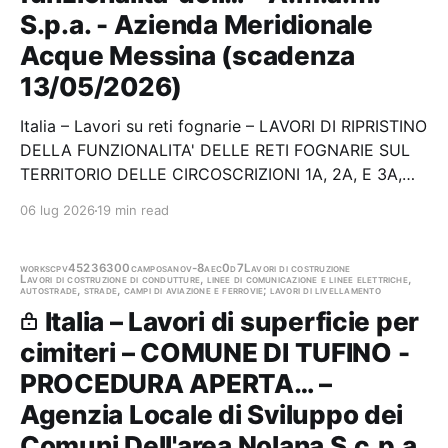
S.p.a. - Azienda Meridionale
Acque Messina (scadenza
13/05/2026)
Italia – Lavori su reti fognarie – LAVORI DI RIPRISTINO
DELLA FUNZIONALITA' DELLE RETI FOGNARIE SUL
TERRITORIO DELLE CIRCOSCRIZIONI 1A, 2A, E 3A,
LAVORI DI RIPRISTINO DELLA FUNZIONALIT DELLE
06 lug 2026
19 min read
RETI FOGNARIE SUL TERRITORIO DELLE
CIRCOSCRIZIONI 4A, 5A, 6A E 7A DEL COMUNE DI
MESSINA - SERVIZIO DI…
works
cpv45236300
camposano
v-8aec0d7
Lavori di costruzione
Lavori di costruzione di condutture, linee di comunicazione e linee elettriche,
autostrade, strade, campi di aviazione e ferrovie; lavori di livellamento
Italia – Lavori di superficie per
cimiteri – COMUNE DI TUFINO -
PROCEDURA APERTA… –
Agenzia Locale di Sviluppo dei
Comuni Dell'area Nolana S.c.p.a.