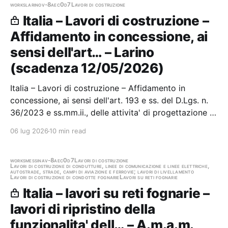
works
larino
v-8aec0d7
Lavori di costruzione
Italia – Lavori di costruzione –
Affidamento in concessione, ai
sensi dell'art… – Larino
(scadenza 12/05/2026)
Italia – Lavori di costruzione – Affidamento in
concessione, ai sensi dell'art. 193 e ss. del D.Lgs. n.
36/2023 e ss.mm.ii., delle attivita' di progettazione e
realizzazione degli interventi di efficienza energetica
06 lug 2026
10 min read
di Edifici Facenti Parte dell'edilizia residenziale
pubblica (ERP),…
works
messina
v-8aec0d7
Lavori di costruzione
Lavori di costruzione di condutture, linee di comunicazione e linee elettriche,
autostrade, strade, campi di aviazione e ferrovie; lavori di livellamento
Lavori di costruzione di condotte fognarie
Lavori su reti fognarie
Italia – lavori su reti fognarie –
lavori di ripristino della
funzionalita' dell… – A.m.a.m.