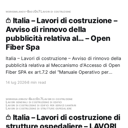
Committenza Rete di Stazioni Appaltanti della
Regione Autonoma Friuli Venezia…
works
milano
v-8aec0d7
Lavori di costruzione
Italia – Lavori di costruzione –
Avviso di rinnovo della
pubblicità relativa al… – Open
Fiber Spa
Italia – Lavori di costruzione – Avviso di rinnovo della
pubblicità relativa al Meccanismo d'Accesso di Open
Fiber SPA ex art.7.2 del "Manuale Operativo per
l'affidamento di appalti di lavori, servizi e forniture
14 lug 2026
8 min read
indetti dal concessionario Open Fiber SPA nel
territorio delle aree bianche" Stazione…
works
salerno
v-8aec0d7
Lavori di costruzione
Lavori generali di costruzione di edifici
Lavori di costruzione di edifici per servizi sanitari
Lavori di costruzione di strutture ospedaliere
Italia – Lavori di costruzione di
strutture ospedaliere – LAVORI