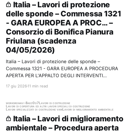
Italia – Lavori di protezione
delle sponde – Commessa 1321
- GARA EUROPEA A PROC… –
Consorzio di Bonifica Pianura
Friulana (scadenza
04/05/2026)
Italia – Lavori di protezione delle sponde –
Commessa 1321 - GARA EUROPEA A PROCEDURA
APERTA PER L'APPALTO DEGLI INTERVENTI
COMPLEMENTARI ALLO SCOLMATORE DEL CORMOR
17 giu 2026
11 min read
SUL TORRENTE TORRE E SUL FIUME ISONZO -
STRALCIO 1D Stazione appaltante: Consorzio di
Bonifica Pianura Friulana Scadenza 04/05/2026…
works
roma
v-8aec0d7
Lavori di costruzione
Lavori di copertura ed altri lavori speciali di costruzione
Lavori specializzati di costruzione vari
Lavori di miglioramento ambientale
Italia – Lavori di miglioramento
ambientale – Procedura aperta