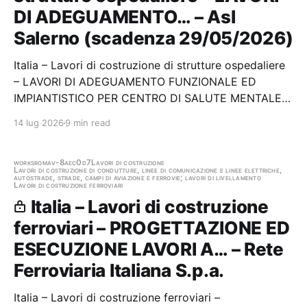
DI ADEGUAMENTO… – Asl
Salerno (scadenza 29/05/2026)
Italia – Lavori di costruzione di strutture ospedaliere
– LAVORI DI ADEGUAMENTO FUNZIONALE ED
IMPIANTISTICO PER CENTRO DI SALUTE MENTALE E
STRUTTURA RESIDENZIALE PSICHIATRICA DELLA
14 lug 2026
9 min read
U.O.S.M. DI SANTARSENIO DA INSTALLARE NELLEX
P.O. Stazione appaltante: Asl Salerno Scadenza
29/05/2026 Gara scaduta,…
works
roma
v-8aec0d7
Lavori di costruzione
Lavori di costruzione di condutture, linee di comunicazione e linee elettriche,
autostrade, strade, campi di aviazione e ferrovie; lavori di livellamento
Lavori di costruzione ferroviari
Italia – Lavori di costruzione
ferroviari – PROGETTAZIONE ED
ESECUZIONE LAVORI A… – Rete
Ferroviaria Italiana S.p.a.
Italia – Lavori di costruzione ferroviari –