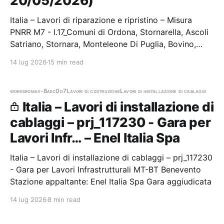
20/05/2026)
Italia – Lavori di riparazione e ripristino – Misura
PNRR M7 - I.17_Comuni di Ordona, Stornarella, Ascoli
Satriano, Stornara, Monteleone Di Puglia, Bovino,
Orsara Di Puglia, Faeto, Candela e Troia Stazione
14 lug 2026
15 min read
appaltante: Arca Capitanata - Foggia Scadenza
20/05/2026 Gara scaduta, in attesa di…
works
roma
v-8aec0d7
Lavori di costruzione
Lavori di installazione di cablaggi
Italia – Lavori di installazione di
cablaggi – prj_117230 - Gara per
Lavori Infr… – Enel Italia Spa
Italia – Lavori di installazione di cablaggi – prj_117230
- Gara per Lavori Infrastrutturali MT-BT Benevento
Stazione appaltante: Enel Italia Spa Gara aggiudicata
14 lug 2026
8 min read