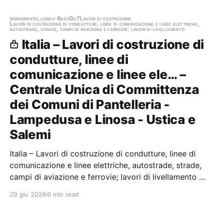
works
pantelleria
v-8aec0d7
Lavori di costruzione
Lavori di costruzione di condutture, linee di comunicazione e linee elettriche,
autostrade, strade, campi di aviazione e ferrovie; lavori di livellamento
Italia – Lavori di costruzione di
condutture, linee di
comunicazione e linee ele… –
Centrale Unica di Committenza
dei Comuni di Pantelleria -
Lampedusa e Linosa - Ustica e
Salemi
Italia – Lavori di costruzione di condutture, linee di
comunicazione e linee elettriche, autostrade, strade,
campi di aviazione e ferrovie; lavori di livellamento –
Procedura aperta per l'affidamento dell'appalto
29 giu 2026
9 min read
integrato per la redazione del progetto esecutivo e la
realizzazione degli interventi…