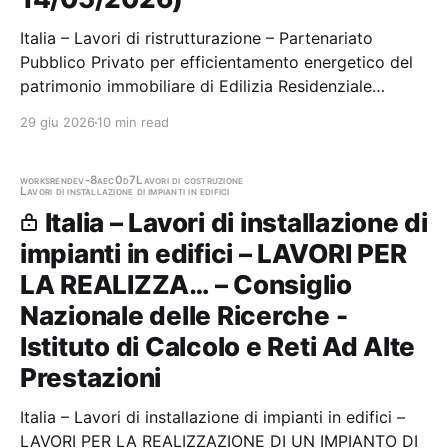
Italia – Lavori di ristrutturazione – Partenariato
Pubblico Privato per efficientamento energetico del
patrimonio immobiliare di Edilizia Residenziale
Pubblica ERP di proprietà dello IACP di Siracusa
29 giu 2026
10 min read
attraverso il ricorso alla Misura PNRR REPowerEU M7
I17 sulla base della proposta PFTE per n 286…
works
rende
v-8aec0d7
Lavori di costruzione
Lavori di installazione di impianti in edifici
Italia – Lavori di installazione di
impianti in edifici – LAVORI PER
LA REALIZZA… – Consiglio
Nazionale delle Ricerche -
Istituto di Calcolo e Reti Ad Alte
Prestazioni
Italia – Lavori di installazione di impianti in edifici –
LAVORI PER LA REALIZZAZIONE DI UN IMPIANTO DI