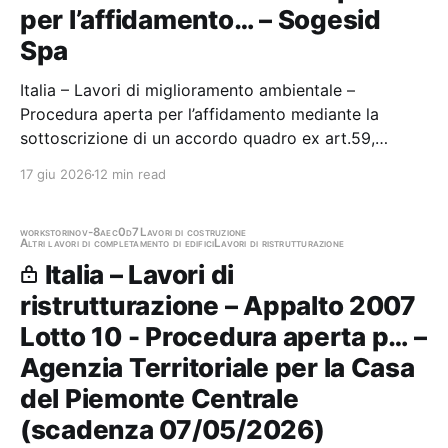
per l’affidamento… – Sogesid
Spa
Italia – Lavori di miglioramento ambientale –
Procedura aperta per l’affidamento mediante la
sottoscrizione di un accordo quadro ex art.59,
comma 3 del D.Lgs. n.36/2023, per l’affidamento ad
17 giu 2026
12 min read
unico operatore economico dell’intervento di bonifica
del sito orfano in località Pascolaro, Casettone e…
works
torino
v-8aec0d7
Lavori di costruzione
Altri lavori di completamento di edifici
Lavori di ristrutturazione
Italia – Lavori di
ristrutturazione – Appalto 2007
Lotto 10 - Procedura aperta p… –
Agenzia Territoriale per la Casa
del Piemonte Centrale
(scadenza 07/05/2026)