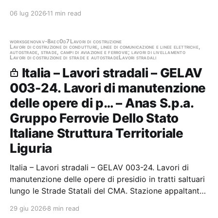
COLLEGAMENTO DELLA S.S. 284 AL V.LE J.
06 lug 2026
11 min read
KENNEDY, VIA DI FUGA DI PROTEZIONE CIVILE NEL
COMUNE DI BRONTE (CT). Stazione appaltante:
Comune di Bronte Scadenza 08/06/2026 Gara
works
genova
v-8aec0d7
Lavori di costruzione
Lavori di costruzione di condutture, linee di comunicazione e linee elettriche,
autostrade, strade, campi di aviazione e ferrovie; lavori di livellamento
scaduta, in…
Lavori di costruzione di strade e autostrade
Lavori stradali
Italia – Lavori stradali – GELAV
003-24. Lavori di manutenzione
delle opere di p… – Anas S.p.a.
Gruppo Ferrovie Dello Stato
Italiane Struttura Territoriale
Liguria
Italia – Lavori stradali – GELAV 003-24. Lavori di
manutenzione delle opere di presidio in tratti saltuari
lungo le Strade Statali del CMA. Stazione appaltante:
Anas S.p.a. Gruppo Ferrovie Dello Stato Italiane
29 giu 2026
8 min read
Struttura Territoriale Liguria Gara aggiudicata