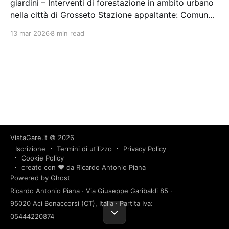
giardini – Interventi di forestazione in ambito urbano
nella città di Grosseto Stazione appaltante: Comune
di Grosseto - Settore Sviluppo Infrastrutturale Gara
13 mar 2026
8 min read
aggiudicata
VistaGare.it
© 2026
Iscrizione
Termini di utilizzo
Privacy Policy
Cookie Policy
creato con ❤️ da Ricardo Antonio Piana
Powered by Ghost
Ricardo Antonio Piana · Via Giuseppe Garibaldi 85 ·
95020 Aci Bonaccorsi (CT), Italia · Partita Iva:
05444220874