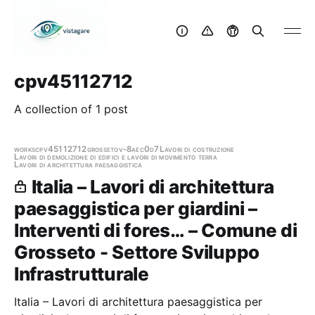
cpv45112712
A collection of 1 post
works
cpv45112712
grosseto
v-8aec0d7
Lavori di costruzione
Lavori di demolizione di edifici e lavori di movimento terra
Lavori di architettura paesaggistica
Italia – Lavori di architettura
paesaggistica per giardini –
Interventi di fores… – Comune di
Grosseto - Settore Sviluppo
Infrastrutturale
Italia – Lavori di architettura paesaggistica per