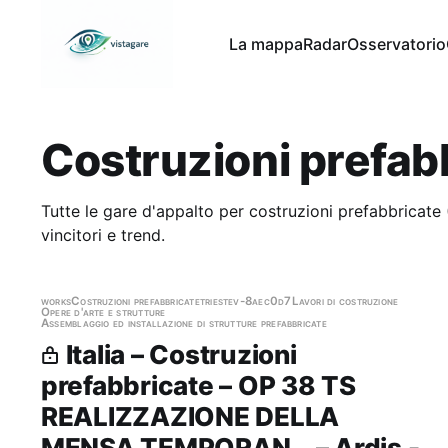
La mappa
Radar
Osservatorio
Costruzioni prefab
Tutte le gare d'appalto per costruzioni prefabbricate
vincitori e trend.
works
Costruzioni prefabbricate
trieste
v-8aec0d7
Lavori di costruzione
Opere d'arte e strutture
Assemblaggio ed installazione di strutture prefabbricate
Italia – Costruzioni
prefabbricate – OP 38 TS
REALIZZAZIONE DELLA
MENSA TEMPORAN… – Ardis -