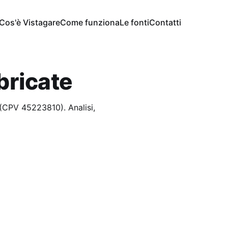
Cos'è Vistagare
Come funziona
Le fonti
Contatti
bricate
 (CPV 45223810). Analisi,