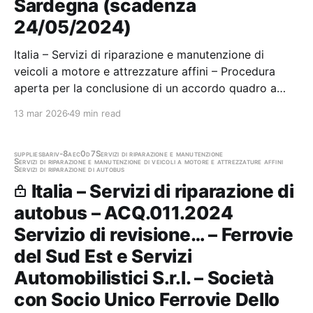
Sardegna (scadenza
24/05/2024)
Italia – Servizi di riparazione e manutenzione di
veicoli a motore e attrezzature affini – Procedura
aperta per la conclusione di un accordo quadro a
unico fornitore per l'affidamento del servizio di
13 mar 2026
49 min read
global service del parco automezzi di Ares Sardegna
suddivisa in 10 lotti Stazione appaltante:…
supplies
bari
v-8aec0d7
Servizi di riparazione e manutenzione
Servizi di riparazione e manutenzione di veicoli a motore e attrezzature affini
Servizi di riparazione di autobus
Italia – Servizi di riparazione di
autobus – ACQ.011.2024
Servizio di revisione… – Ferrovie
del Sud Est e Servizi
Automobilistici S.r.l. – Società
con Socio Unico Ferrovie Dello