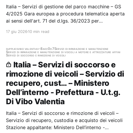
Italia – Servizi di gestione del parco macchine – GS
4/2025 Gara europea a procedura telematica aperta
ai sensi dell'art. 71 del d.lgs. 36/2023 per
l'affidamento del servizio con formula di noleggio a
17 giu 2026
10 min read
lungo termine di n. 4 autovetture di servizio e dei
servizi connessi per le esigenze…
supplies
vibo valentia
v-8aec0d7
Servizi di riparazione e manutenzione
Servizi di riparazione e manutenzione di veicoli a motore e attrezzature affini
Servizi di soccorso e rimozione di veicoli
Italia – Servizi di soccorso e
rimozione di veicoli – Servizio di
recupero, cust… – Ministero
Dell’interno - Prefettura - U.t.g.
Di Vibo Valentia
Italia – Servizi di soccorso e rimozione di veicoli –
Servizio di recupero, custodia e acquisto dei veicoli
Stazione appaltante: Ministero Dell’interno -