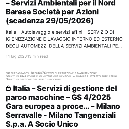
– Servizi Ambientali per il Nord
Barese Società per Azioni
(scadenza 29/05/2026)
Italia – Autolavaggio e servizi affini – SERVIZIO DI
IGIENIZZAZIONE E LAVAGGIO INTERNO ED ESTERNO
DEGLI AUTOMEZZI DELLA SERVIZI AMBIENTALI PER
IL NORD BARESE SUDDIVISO TERRITORIALMENTE IN
14 lug 2026
13 min read
DUE LOTTI Stazione appaltante: Servizi Ambientali
per il Nord Barese Società per Azioni Scadenza
29/05/2026…
supplies
assago
v-8aec0d7
Servizi di riparazione e manutenzione
Servizi di riparazione e manutenzione di veicoli a motore e attrezzature affini
Servizi di gestione del parco macchine
Italia – Servizi di gestione del
parco macchine – GS 4/2025
Gara europea a proce… – Milano
Serravalle - Milano Tangenziali
S.p.a. A Socio Unico