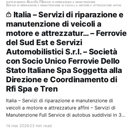
36/2023, AVENTE A OGGETTO…
supplies
bari
v-8aec0d7
Servizi di riparazione e manutenzione
Servizi di riparazione e manutenzione di veicoli a motore e attrezzature affini
Italia – Servizi di riparazione e
manutenzione di veicoli a
motore e attrezzatur… – Ferrovie
del Sud Est e Servizi
Automobilistici S.r.l. – Società
con Socio Unico Ferrovie Dello
Stato Italiane Spa Soggetta alla
Direzione e Coordinamento di
Rfi Spa e Tren
Italia – Servizi di riparazione e manutenzione di
veicoli a motore e attrezzature affini – Servizi di
Manutenzione Full Service di autobus suddivisi in 3
lotti. Codice gara ACQ.013.2024 Lotto 1 - Volvo;
14 mar 2026
23 min read
Lotto 2 - Mercedes; Lotto 3 – Iveco. Stazione