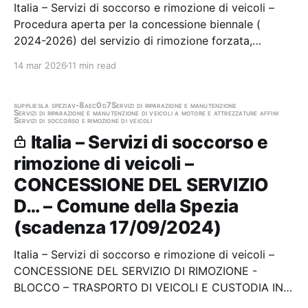
Italia – Servizi di soccorso e rimozione di veicoli –
Procedura aperta per la concessione biennale (
2024-2026) del servizio di rimozione forzata,
trasporto, deposito e custodia dei veicoli rimossi
14 mar 2026
11 min read
dalle aree pubbliche o private ad uso pubblico, nei
casi previsti dal Codice della Strada nonche…
supplies
la spezia
v-8aec0d7
Servizi di riparazione e manutenzione
Servizi di riparazione e manutenzione di veicoli a motore e attrezzature affini
Servizi di soccorso e rimozione di veicoli
Italia – Servizi di soccorso e
rimozione di veicoli –
CONCESSIONE DEL SERVIZIO
D… – Comune della Spezia
(scadenza 17/09/2024)
Italia – Servizi di soccorso e rimozione di veicoli –
CONCESSIONE DEL SERVIZIO DI RIMOZIONE -
BLOCCO – TRASPORTO DI VEICOLI E CUSTODIA IN
DEPOSITERIA COMUNALE Stazione appaltante: