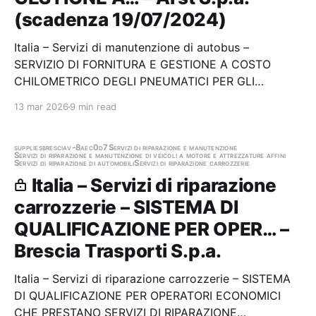
(scadenza 19/07/2024)
Italia – Servizi di manutenzione di autobus –
SERVIZIO DI FORNITURA E GESTIONE A COSTO
CHILOMETRICO DEGLI PNEUMATICI PER GLI
AUTOBUS DELLA FLOTTA DI ARST S.P.A. Stazione
13 mar 2026
9 min read
appaltante: Arst S.p.a. Scadenza 19/07/2024 Gara
scaduta, in attesa di aggiudicazione
supplies
brescia
v-8aec0d7
Servizi di riparazione e manutenzione
Servizi di riparazione e manutenzione di veicoli a motore e attrezzature affini
Servizi di riparazione di automobili
Servizi di riparazione carrozzerie
Italia – Servizi di riparazione
carrozzerie – SISTEMA DI
QUALIFICAZIONE PER OPER… –
Brescia Trasporti S.p.a.
Italia – Servizi di riparazione carrozzerie – SISTEMA
DI QUALIFICAZIONE PER OPERATORI ECONOMICI
CHE PRESTANO SERVIZI DI RIPARAZIONE