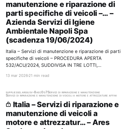
manutenzione e riparazione di
parti specifiche di veicoli –… –
Azienda Servizi di Igiene
Ambientale Napoli Spa
(scadenza 19/06/2024)
Italia – Servizi di manutenzione e riparazione di parti
specifiche di veicoli – PROCEDURA APERTA
532/ACU/2024, SUDDIVISA IN TRE LOTTI,
FINALIZZATA ALLA CONCLUSIONE DI UN ACCORDO
13 mar 2026
21 min read
QUADRO CON UN UNICO OPERATORE ECONOMICO,
AI SENSI DELL’ART. 59, COMMA 3, DEL D. LGS.
36/2023, AVENTE A OGGETTO…
supplies
selargius
v-8aec0d7
Servizi di riparazione e manutenzione
Servizi di riparazione e manutenzione di veicoli a motore e attrezzature affini
Italia – Servizi di riparazione e
manutenzione di veicoli a
motore e attrezzatur… – Ares