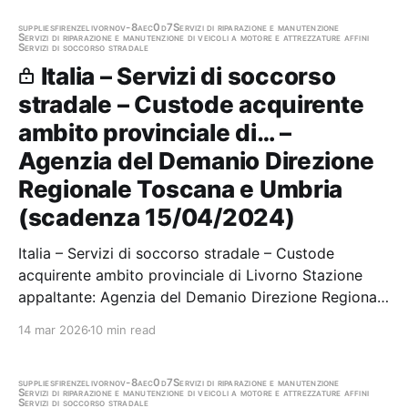
AI SENSI DELL'ART. 214 BIS DEL D.LGS. N. 285/92
AMBITO TERRITORIALE PROVINCIALE…
supplies
firenze
livorno
v-8aec0d7
Servizi di riparazione e manutenzione
Servizi di riparazione e manutenzione di veicoli a motore e attrezzature affini
Servizi di soccorso stradale
Italia – Servizi di soccorso
stradale – Custode acquirente
ambito provinciale di… –
Agenzia del Demanio Direzione
Regionale Toscana e Umbria
(scadenza 15/04/2024)
Italia – Servizi di soccorso stradale – Custode
acquirente ambito provinciale di Livorno Stazione
appaltante: Agenzia del Demanio Direzione Regionale
Toscana e Umbria Scadenza 15/04/2024 Gara
14 mar 2026
10 min read
scaduta, in attesa di aggiudicazione
supplies
firenze
livorno
v-8aec0d7
Servizi di riparazione e manutenzione
Servizi di riparazione e manutenzione di veicoli a motore e attrezzature affini
Servizi di soccorso stradale