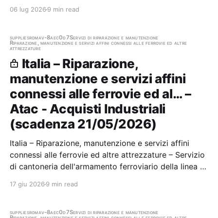
aggiudicazione
06 lug 2026
9 min read
supplies
roma
v-8aec0d7
Servizi di riparazione e manutenzione
Riparazione, manutenzione e servizi affini connessi alle ferrovie ed altre
attrezzature
Italia – Riparazione,
manutenzione e servizi affini
connessi alle ferrovie ed al… –
Atac - Acquisti Industriali
(scadenza 21/05/2026)
Italia – Riparazione, manutenzione e servizi affini
connessi alle ferrovie ed altre attrezzature – Servizio
di cantoneria dell'armamento ferroviario della linea C
della metropolitana di Roma. Stazione appaltante:
17 giu 2026
9 min read
Atac - Acquisti Industriali Scadenza 21/05/2026 Gara
scaduta, in attesa di…
supplies
roma
v-8aec0d7
Servizi di riparazione e manutenzione
Riparazione, manutenzione e servizi affini connessi alle ferrovie ed altre