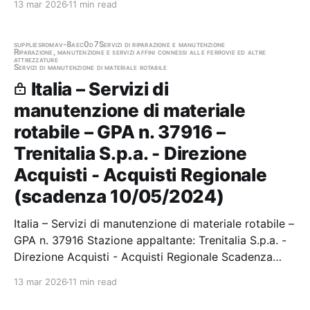
13 mar 2026
11 min read
RIPARAZIONE DELLA STRUTTURA DELLE CASSE DEI
ROTABILI FERROVIARI SERIE FE220 E T21, IN
ESERCIZIO SULLE LINEE VESUVIANE DI…
supplies
roma
v-8aec0d7
Servizi di riparazione e manutenzione
Riparazione, manutenzione e servizi affini connessi alle ferrovie ed altre
attrezzature
Servizi di manutenzione di materiale rotabile
Italia – Servizi di
manutenzione di materiale
rotabile – GPA n. 37916 –
Trenitalia S.p.a. - Direzione
Acquisti - Acquisti Regionale
(scadenza 10/05/2024)
Italia – Servizi di manutenzione di materiale rotabile –
GPA n. 37916 Stazione appaltante: Trenitalia S.p.a. -
Direzione Acquisti - Acquisti Regionale Scadenza
10/05/2024 Gara scaduta, in attesa di aggiudicazione
13 mar 2026
11 min read