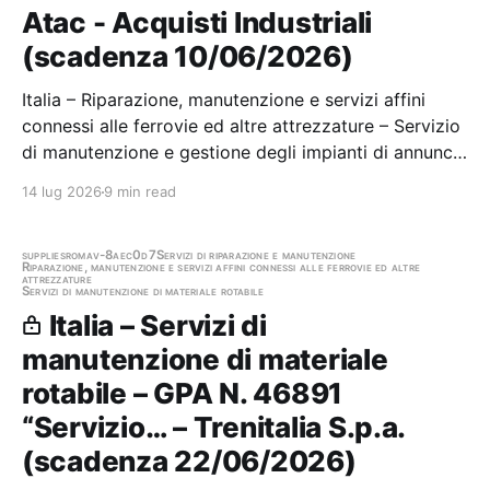
Atac - Acquisti Industriali
(scadenza 10/06/2026)
Italia – Riparazione, manutenzione e servizi affini
connessi alle ferrovie ed altre attrezzature – Servizio
di manutenzione e gestione degli impianti di annuncio
di prossima fermata e di viaggio informato installati
14 lug 2026
9 min read
sui convogli Metro. Stazione appaltante: Atac -
Acquisti Industriali Scadenza…
supplies
roma
v-8aec0d7
Servizi di riparazione e manutenzione
Riparazione, manutenzione e servizi affini connessi alle ferrovie ed altre
attrezzature
Servizi di manutenzione di materiale rotabile
Italia – Servizi di
manutenzione di materiale
rotabile – GPA N. 46891
“Servizio… – Trenitalia S.p.a.
(scadenza 22/06/2026)