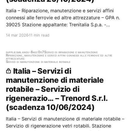
Italia – Riparazione, manutenzione e servizi affini
connessi alle ferrovie ed altre attrezzature – GPA n.
39025 Stazione appaltante: Trenitalia S.p.a. -
Direzione Acquisti - Acquisti Regionale Scadenza
14 mar 2026
11 min read
29/10/2024 Gara scaduta, in attesa di aggiudicazione
supplies
milano
v-8aec0d7
Servizi di riparazione e manutenzione
Riparazione, manutenzione e servizi affini connessi alle ferrovie ed altre
attrezzature
Servizi di manutenzione di materiale rotabile
Italia – Servizi di
manutenzione di materiale
rotabile – Servizio di
rigenerazio… – Trenord S.r.l.
(scadenza 10/06/2024)
Italia – Servizi di manutenzione di materiale rotabile –
Servizio di rigenerazione vetri rotabili. Stazione