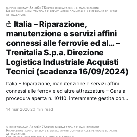
supplies
roma
v-8aec0d7
Servizi di riparazione e manutenzione
Riparazione, manutenzione e servizi affini connessi alle ferrovie ed altre
attrezzature
Italia – Riparazione,
manutenzione e servizi affini
connessi alle ferrovie ed al… –
Trenitalia S.p.a. Direzione
Logistica Industriale Acquisti
Tecnici (scadenza 16/09/2024)
Italia – Riparazione, manutenzione e servizi affini
connessi alle ferrovie ed altre attrezzature – Gara a
procedura aperta n. 10110, interamente gestita con
sistemi telematici, per l’affidamento in appalto del
14 mar 2026
20 min read
servizio di riparazione di “componenti del motore
termico Fiat Power Train…
supplies
roma
v-8aec0d7
Servizi di riparazione e manutenzione
Riparazione, manutenzione e servizi affini connessi alle ferrovie ed altre
attrezzature