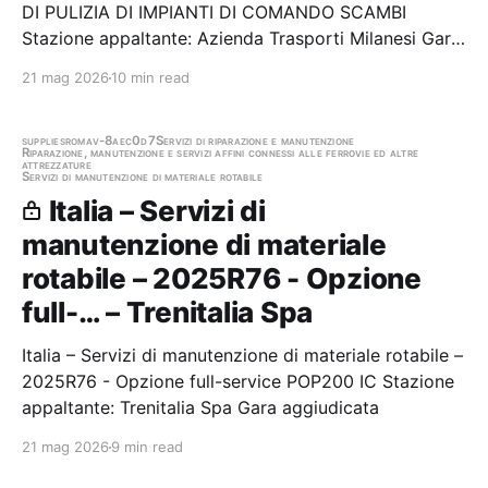
DI PULIZIA DI IMPIANTI DI COMANDO SCAMBI
Stazione appaltante: Azienda Trasporti Milanesi Gara
aggiudicata
21 mag 2026
10 min read
supplies
roma
v-8aec0d7
Servizi di riparazione e manutenzione
Riparazione, manutenzione e servizi affini connessi alle ferrovie ed altre
attrezzature
Servizi di manutenzione di materiale rotabile
Italia – Servizi di
manutenzione di materiale
rotabile – 2025R76 - Opzione
full-… – Trenitalia Spa
Italia – Servizi di manutenzione di materiale rotabile –
2025R76 - Opzione full-service POP200 IC Stazione
appaltante: Trenitalia Spa Gara aggiudicata
21 mag 2026
9 min read