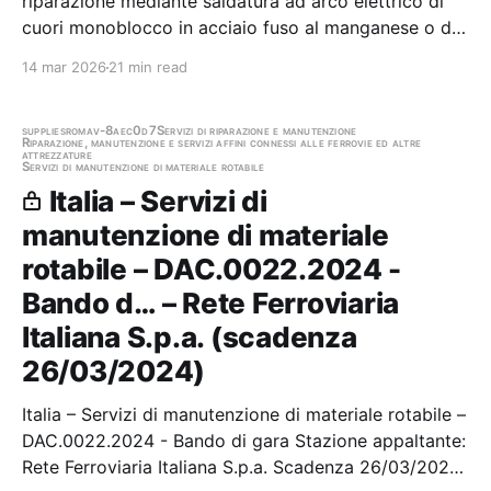
riparazione mediante saldatura ad arco elettrico di
cuori monoblocco in acciaio fuso al manganese o di
rotaia con profilo 60e1 e 50e5. Stazione appaltante:
14 mar 2026
21 min read
Ferrovienord Spa Scadenza 18/12/2023 Gara
aggiudicata
supplies
roma
v-8aec0d7
Servizi di riparazione e manutenzione
Riparazione, manutenzione e servizi affini connessi alle ferrovie ed altre
attrezzature
Servizi di manutenzione di materiale rotabile
Italia – Servizi di
manutenzione di materiale
rotabile – DAC.0022.2024 -
Bando d… – Rete Ferroviaria
Italiana S.p.a. (scadenza
26/03/2024)
Italia – Servizi di manutenzione di materiale rotabile –
DAC.0022.2024 - Bando di gara Stazione appaltante:
Rete Ferroviaria Italiana S.p.a. Scadenza 26/03/2024