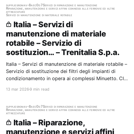
supplies
roma
v-8aec0d7
Servizi di riparazione e manutenzione
Riparazione, manutenzione e servizi affini connessi alle ferrovie ed altre
attrezzature
Servizi di manutenzione di materiale rotabile
Italia – Servizi di
manutenzione di materiale
rotabile – Servizio di
sostituzion… – Trenitalia S.p.a.
Italia – Servizi di manutenzione di materiale rotabile –
Servizio di sostituzione dei filtri degli impianti di
condizionamento in opera ai complessi Minuetto. CIG
n. A0589C6CA0 Stazione appaltante: Trenitalia S.p.a.
13 mar 2026
9 min read
Gara aggiudicata
supplies
roma
v-8aec0d7
Servizi di riparazione e manutenzione
Riparazione, manutenzione e servizi affini connessi alle ferrovie ed altre
attrezzature
Italia – Riparazione,
manutenzione e servizi affini