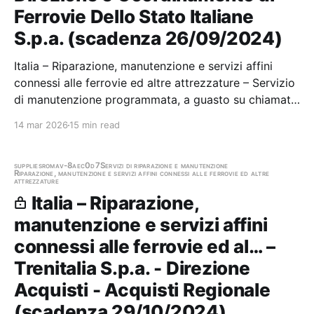
Ferrovie Dello Stato Italiane
S.p.a. (scadenza 26/09/2024)
Italia – Riparazione, manutenzione e servizi affini
connessi alle ferrovie ed altre attrezzature – Servizio
di manutenzione programmata, a guasto su chiamata,
specialistica ed evolutiva sugli impianti di lavaggio
14 mar 2026
15 min read
della DBRSI di Trenitalia S.p.A. Stazione appaltante:
Trenitalia S.p.a. - Società con…
supplies
roma
v-8aec0d7
Servizi di riparazione e manutenzione
Riparazione, manutenzione e servizi affini connessi alle ferrovie ed altre
attrezzature
Italia – Riparazione,
manutenzione e servizi affini
connessi alle ferrovie ed al… –
Trenitalia S.p.a. - Direzione
Acquisti - Acquisti Regionale
(scadenza 29/10/2024)