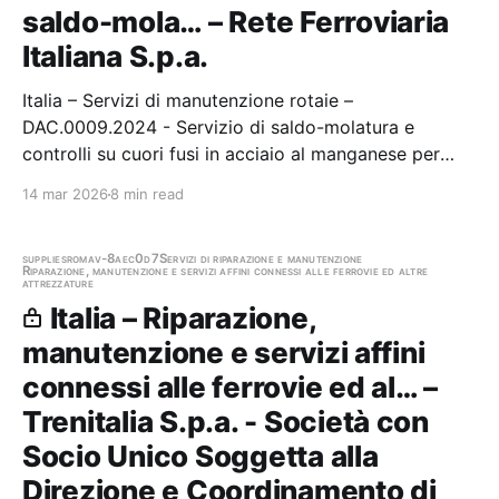
saldo-mola… – Rete Ferroviaria
Italiana S.p.a.
Italia – Servizi di manutenzione rotaie –
DAC.0009.2024 - Servizio di saldo-molatura e
controlli su cuori fusi in acciaio al manganese per
l’Officina Nazionale Armamento Fonderia di Bari -
14 mar 2026
8 min read
CIG: B09F39CC33 Stazione appaltante: Rete
Ferroviaria Italiana S.p.a. Gara aggiudicata
supplies
roma
v-8aec0d7
Servizi di riparazione e manutenzione
Riparazione, manutenzione e servizi affini connessi alle ferrovie ed altre
attrezzature
Italia – Riparazione,
manutenzione e servizi affini
connessi alle ferrovie ed al… –
Trenitalia S.p.a. - Società con
Socio Unico Soggetta alla
Direzione e Coordinamento di