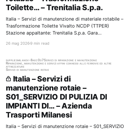
Toilette… – Trenitalia S.p.a.
Italia – Servizi di manutenzione di materiale rotabile –
Trasformazione Toilette Vivalto NCDP (TTPER)
Stazione appaltante: Trenitalia S.p.a. Gara
aggiudicata
26 mag 2026
9 min read
supplies
milano
v-8aec0d7
Servizi di riparazione e manutenzione
Riparazione, manutenzione e servizi affini connessi alle ferrovie ed altre
attrezzature
Servizi di manutenzione rotaie
Italia – Servizi di
manutenzione rotaie –
S01_SERVIZIO DI PULIZIA DI
IMPIANTI DI… – Azienda
Trasporti Milanesi
Italia – Servizi di manutenzione rotaie – S01_SERVIZIO