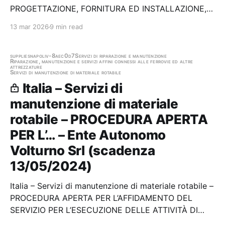
PROGETTAZIONE, FORNITURA ED INSTALLAZIONE,
MANUTENZIONE ED UPGRADE DI SISTEMI
13 mar 2026
9 min read
TECNOLOGICI BORDO TRENO. Stazione appaltante:
Trenitalia S.p.a. Direzione Acquisti
supplies
napoli
v-8aec0d7
Servizi di riparazione e manutenzione
Riparazione, manutenzione e servizi affini connessi alle ferrovie ed altre
attrezzature
Servizi di manutenzione di materiale rotabile
Italia – Servizi di
manutenzione di materiale
rotabile – PROCEDURA APERTA
PER L’… – Ente Autonomo
Volturno Srl (scadenza
13/05/2024)
Italia – Servizi di manutenzione di materiale rotabile –
PROCEDURA APERTA PER L’AFFIDAMENTO DEL
SERVIZIO PER L’ESECUZIONE DELLE ATTIVITÀ DI
VERIFICA, CONTROLLO, MANUTENZIONE E