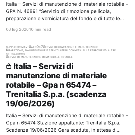
Italia – Servizi di manutenzione di materiale rotabile –
GPA N. 46891 “Servizio di rimozione pellicola,
preparazione e verniciatura del fondo e di tutte le
parti non pellicolabili dell’esterno cassa, applicazione
06 lug 2026
10 min read
della pellicola, pittogrammi e loghi, preparazione e
verniciatura dei pezzi sciolti…
supplies
roma
v-8aec0d7
Servizi di riparazione e manutenzione
Riparazione, manutenzione e servizi affini connessi alle ferrovie ed altre
attrezzature
Servizi di manutenzione di materiale rotabile
Italia – Servizi di
manutenzione di materiale
rotabile – Gpa n 65474 –
Trenitalia S.p.a. (scadenza
19/06/2026)
Italia – Servizi di manutenzione di materiale rotabile –
Gpa n 65474 Stazione appaltante: Trenitalia S.p.a.
Scadenza 19/06/2026 Gara scaduta, in attesa di