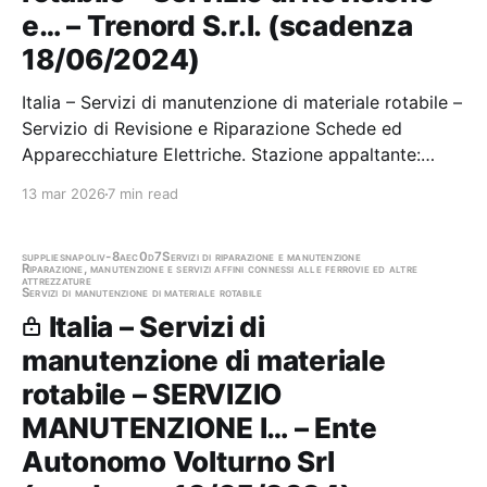
e… – Trenord S.r.l. (scadenza
18/06/2024)
Italia – Servizi di manutenzione di materiale rotabile –
Servizio di Revisione e Riparazione Schede ed
Apparecchiature Elettriche. Stazione appaltante:
Trenord S.r.l. Scadenza 18/06/2024 Gara scaduta, in
13 mar 2026
7 min read
attesa di aggiudicazione
supplies
napoli
v-8aec0d7
Servizi di riparazione e manutenzione
Riparazione, manutenzione e servizi affini connessi alle ferrovie ed altre
attrezzature
Servizi di manutenzione di materiale rotabile
Italia – Servizi di
manutenzione di materiale
rotabile – SERVIZIO
MANUTENZIONE I… – Ente
Autonomo Volturno Srl