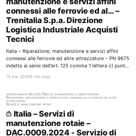
manutenzione e servizi affini
connessi alle ferrovie ed al… –
Trenitalia S.p.a. Direzione
Logistica Industriale Acquisti
Tecnici
Italia – Riparazione, manutenzione e servizi affini
connessi alle ferrovie ed altre attrezzature – PN 9675
indetta ai sensi dell’art. 125 comma 1 lettera c) punto
2 del D. Lgs. 50/2016, per l’affidamento in appalto
14 mar 2026
8 min read
della fornitura e del servizio di riparazione di
materiali di…
supplies
roma
v-8aec0d7
Servizi di riparazione e manutenzione
Riparazione, manutenzione e servizi affini connessi alle ferrovie ed altre
attrezzature
Servizi di manutenzione rotaie
Italia – Servizi di
manutenzione rotaie –
DAC.0009.2024 - Servizio di