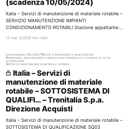
(scadenza 10/05/2024)
Italia – Servizi di manutenzione di materiale rotabile –
SERVIZIO MANUTENZIONE IMPIANTI
CONDIZIONAMENTO ROTABILI Stazione appaltante:
Ente Autonomo Volturno Srl Scadenza 10/05/2024
13 mar 2026
9 min read
Gara scaduta, in attesa di aggiudicazione
supplies
roma
v-8aec0d7
Servizi di riparazione e manutenzione
Riparazione, manutenzione e servizi affini connessi alle ferrovie ed altre
attrezzature
Servizi di manutenzione di materiale rotabile
Italia – Servizi di
manutenzione di materiale
rotabile – SOTTOSISTEMA DI
QUALIFI… – Trenitalia S.p.a.
Direzione Acquisti
Italia – Servizi di manutenzione di materiale rotabile –
SOTTOSISTEMA DI QUALIFICAZIONE SQ03