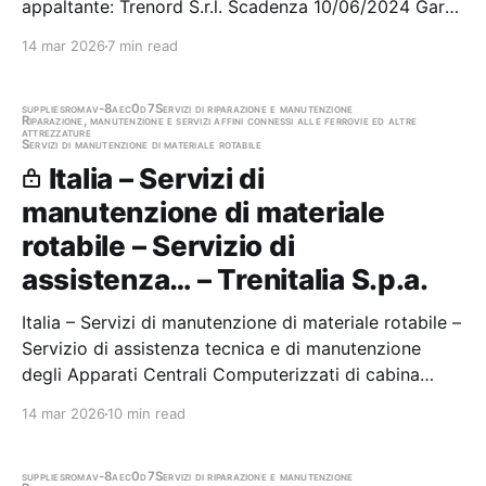
appaltante: Trenord S.r.l. Scadenza 10/06/2024 Gara
scaduta, in attesa di aggiudicazione
14 mar 2026
7 min read
supplies
roma
v-8aec0d7
Servizi di riparazione e manutenzione
Riparazione, manutenzione e servizi affini connessi alle ferrovie ed altre
attrezzature
Servizi di manutenzione di materiale rotabile
Italia – Servizi di
manutenzione di materiale
rotabile – Servizio di
assistenza… – Trenitalia S.p.a.
Italia – Servizi di manutenzione di materiale rotabile –
Servizio di assistenza tecnica e di manutenzione
degli Apparati Centrali Computerizzati di cabina
funzionanti all’interno degli impianti IDP di Firenze
14 mar 2026
10 min read
Osmannoro ed IMC di Roma Smistamento di
Trenitalia CIG n. B1612B5E0A Stazione appaltante:…
supplies
roma
v-8aec0d7
Servizi di riparazione e manutenzione