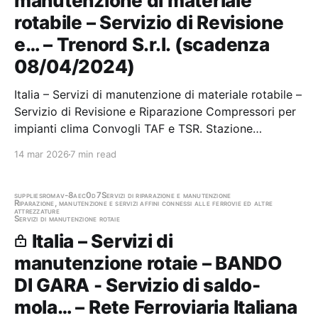
manutenzione di materiale
rotabile – Servizio di Revisione
e… – Trenord S.r.l. (scadenza
08/04/2024)
Italia – Servizi di manutenzione di materiale rotabile –
Servizio di Revisione e Riparazione Compressori per
impianti clima Convogli TAF e TSR. Stazione
appaltante: Trenord S.r.l. Scadenza 08/04/2024 Gara
14 mar 2026
7 min read
scaduta, in attesa di aggiudicazione
supplies
roma
v-8aec0d7
Servizi di riparazione e manutenzione
Riparazione, manutenzione e servizi affini connessi alle ferrovie ed altre
attrezzature
Servizi di manutenzione rotaie
Italia – Servizi di
manutenzione rotaie – BANDO
DI GARA - Servizio di saldo-
mola… – Rete Ferroviaria Italiana