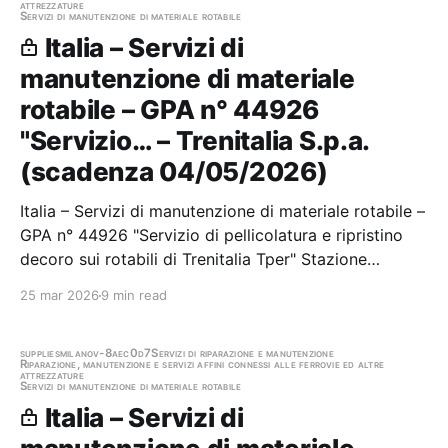
attrezzature
Servizi di manutenzione di materiale rotabile
Italia – Servizi di
manutenzione di materiale
rotabile – GPA n° 44926
"Servizio… – Trenitalia S.p.a.
(scadenza 04/05/2026)
Italia – Servizi di manutenzione di materiale rotabile –
GPA n° 44926 "Servizio di pellicolatura e ripristino
decoro sui rotabili di Trenitalia Tper" Stazione
appaltante: Trenitalia S.p.a. Scadenza 04/05/2026
25 mar 2026
9 min read
Gara scaduta, in attesa di aggiudicazione
supplies
milano
v-8aec0d7
Servizi di riparazione e manutenzione
Riparazione, manutenzione e servizi affini connessi alle ferrovie ed altre
attrezzature
Servizi di manutenzione di materiale rotabile
Italia – Servizi di