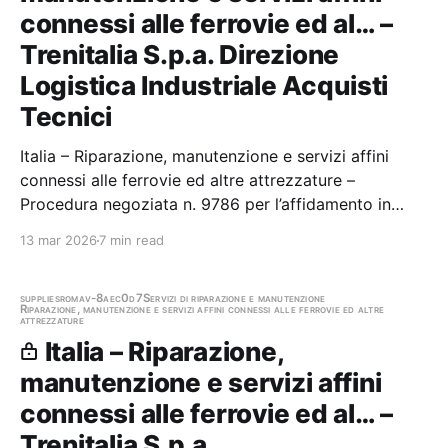
connessi alle ferrovie ed al… –
Trenitalia S.p.a. Direzione
Logistica Industriale Acquisti
Tecnici
Italia – Riparazione, manutenzione e servizi affini
connessi alle ferrovie ed altre attrezzature –
Procedura negoziata n. 9786 per l’affidamento in
appalto della fornitura a nuovo e del servizio di
13 mar 2026
7 min read
riparazione di “Materiali di esclusiva
progettazione/costruzione Alstom Ferroviaria”
Stazione…
supplies
roma
v-8aec0d7
Servizi di riparazione e manutenzione
Riparazione, manutenzione e servizi affini connessi alle ferrovie ed altre
attrezzature
Italia – Riparazione,
manutenzione e servizi affini
connessi alle ferrovie ed al… –
Trenitalia S.p.a.