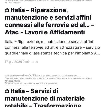
attrezzature
Italia – Riparazione,
manutenzione e servizi affini
connessi alle ferrovie ed al… –
Atac - Lavori e Affidamenti
Italia – Riparazione, manutenzione e servizi affini
connessi alle ferrovie ed altre attrezzature – servizio
quadriennale di assistenza tecnica per l'impianto ACC
Metro Linea B1, per il sistema di telecomando del
17 giu 2026
9 min read
traffico CTC della Metro Linea B/B1, per l'impianto
ACS di Osteria del Curato della…
supplies
roma
v-8aec0d7
Servizi di riparazione e manutenzione
Riparazione, manutenzione e servizi affini connessi alle ferrovie ed altre
attrezzature
Servizi di manutenzione di materiale rotabile
Italia – Servizi di
manutenzione di materiale
rotabile – Trasformazione