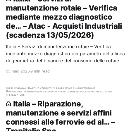
manutenzione rotaie – Verifica
mediante mezzo diagnostico
de… – Atac - Acquisti Industriali
(scadenza 13/05/2026)
Italia – Servizi di manutenzione rotaie – Verifica
mediante mezzo diagnostico dei parametri della linea
di geometria del binario e del consumo delle rotaie
dei binari della rete tranviaria di Roma Capitale
05 mag 2026
9 min read
Stazione appaltante: Atac - Acquisti Industriali
Scadenza 13/05/2026 Gara scaduta, in attesa…
supplies
roma
v-8aec0d7
Servizi di riparazione e manutenzione
Riparazione, manutenzione e servizi affini connessi alle ferrovie ed altre
attrezzature
Italia – Riparazione,
manutenzione e servizi affini
connessi alle ferrovie ed al… –
Trenitalia Spa