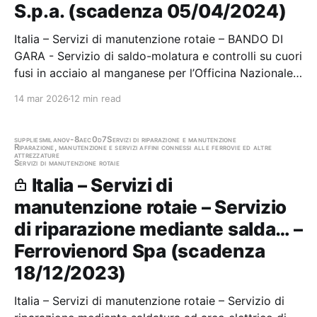
S.p.a. (scadenza 05/04/2024)
Italia – Servizi di manutenzione rotaie – BANDO DI
GARA - Servizio di saldo-molatura e controlli su cuori
fusi in acciaio al manganese per l’Officina Nazionale
Armamento Fonderia di Bari. Stazione appaltante:
14 mar 2026
12 min read
Rete Ferroviaria Italiana S.p.a. Scadenza 05/04/2024
Gara scaduta, in attesa di…
supplies
milano
v-8aec0d7
Servizi di riparazione e manutenzione
Riparazione, manutenzione e servizi affini connessi alle ferrovie ed altre
attrezzature
Servizi di manutenzione rotaie
Italia – Servizi di
manutenzione rotaie – Servizio
di riparazione mediante salda… –
Ferrovienord Spa (scadenza
18/12/2023)
Italia – Servizi di manutenzione rotaie – Servizio di