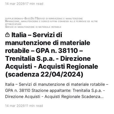
Gara scaduta, in attesa di aggiudicazione
14 mar 2026
17 min read
supplies
roma
v-8aec0d7
Servizi di riparazione e manutenzione
Riparazione, manutenzione e servizi affini connessi alle ferrovie ed altre
attrezzature
Servizi di manutenzione di materiale rotabile
Italia – Servizi di
manutenzione di materiale
rotabile – GPA n. 38110 –
Trenitalia S.p.a. - Direzione
Acquisti - Acquisti Regionale
(scadenza 22/04/2024)
Italia – Servizi di manutenzione di materiale rotabile –
GPA n. 38110 Stazione appaltante: Trenitalia S.p.a. -
Direzione Acquisti - Acquisti Regionale Scadenza
22/04/2024 Gara scaduta, in attesa di
14 mar 2026
11 min read
aggiudicazione