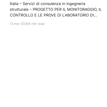
Italia – Servizi di consulenza in ingegneria
strutturale – PROGETTO PER IL MONITORAGGIO, IL
CONTROLLO E LE PROVE DI LABORATORIO DI
PONTI, VIADOTTI ED OPERE D'ARTE. 3° LOTTO
13 mar 2026
8 min read
Stazione appaltante: Città Metropolitana di Catania
Gara aggiudicata