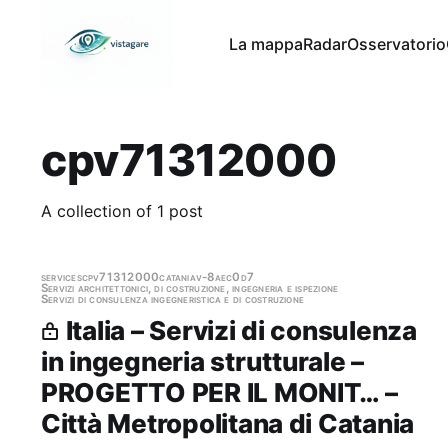
La mappa
Radar
Osservatorio
cpv71312000
A collection of 1 post
services
cpv71312000
catania
v-8aec0d7
Servizi architettonici, di costruzione, ingegneria e ispezione
Servizi di consulenza ingegneristica e di costruzione
Italia – Servizi di consulenza
in ingegneria strutturale –
PROGETTO PER IL MONIT… –
Città Metropolitana di Catania