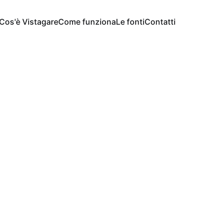
Cos'è Vistagare
Come funziona
Le fonti
Contatti