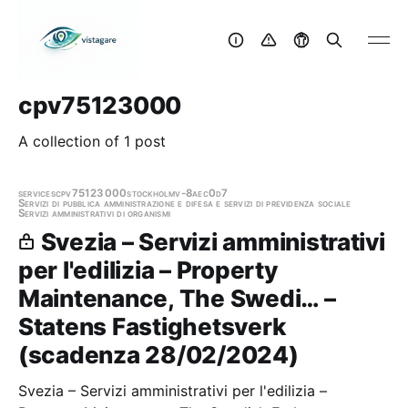
cpv75123000
A collection of 1 post
services
cpv75123000
stockholm
v-8aec0d7
Servizi di pubblica amministrazione e difesa e servizi di previdenza sociale
Servizi amministrativi di organismi
Svezia – Servizi amministrativi
per l'edilizia – Property
Maintenance, The Swedi… –
Statens Fastighetsverk
(scadenza 28/02/2024)
Svezia – Servizi amministrativi per l'edilizia –