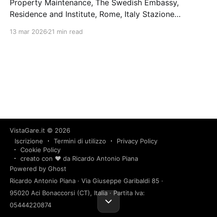
Property Maintenance, The Swedish Embassy,
Residence and Institute, Rome, Italy Stazione
appaltante: Statens Fastighetsverk Scadenza
13 mar 2026
21 min read
28/02/2024 Gara aggiudicata
VistaGare.it
© 2026
Iscrizione
Termini di utilizzo
Privacy Policy
Cookie Policy
creato con ❤️ da Ricardo Antonio Piana
Powered by Ghost
Ricardo Antonio Piana · Via Giuseppe Garibaldi 85 ·
95020 Aci Bonaccorsi (CT), Italia · Partita Iva:
05444220874