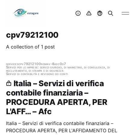
cpv79212100
A collection of 1 post
services
cpv79212100
roma
v-8aec0d7
Servizi per le imprese: servizi giuridici, di marketing, di consulenza, di
reclutamento, di stampa e di sicurezza
Servizi di contabilità e revisione dei conti
Italia – Servizi di verifica
contabile finanziaria –
PROCEDURA APERTA, PER
L'AFF… – Afc
Italia – Servizi di verifica contabile finanziaria –
PROCEDURA APERTA, PER L'AFFIDAMENTO DEL