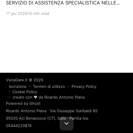
SERVIZIO DI ASSISTENZA SPECIALISTICA NELLE
ATTIVITA' DI SUPPORTO AL DIRIGENTE PREPOSTO
17 giu 2026
10 min read
(EX L. 262/05), CON RIFERIMENTO AGLI ESERCIZI
2024-2025-2026, PER UN PERIODO DI 36
(TRENTASEI) MESI. Stazione…
VistaGare.it
© 2026
Iscrizione
Termini di utilizzo
Privacy Policy
Cookie Policy
creato con ❤️ da Ricardo Antonio Piana
Powered by Ghost
Ricardo Antonio Piana · Via Giuseppe Garibaldi 85 ·
95020 Aci Bonaccorsi (CT), Italia · Partita Iva:
05444220874