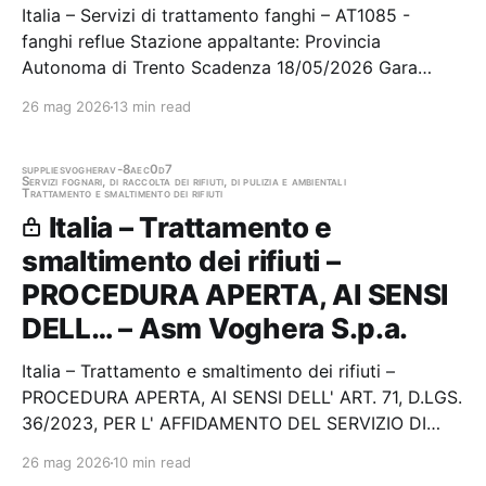
Italia – Servizi di trattamento fanghi – AT1085 -
fanghi reflue Stazione appaltante: Provincia
Autonoma di Trento Scadenza 18/05/2026 Gara
scaduta, in attesa di aggiudicazione
26 mag 2026
13 min read
supplies
voghera
v-8aec0d7
Servizi fognari, di raccolta dei rifiuti, di pulizia e ambientali
Trattamento e smaltimento dei rifiuti
Italia – Trattamento e
smaltimento dei rifiuti –
PROCEDURA APERTA, AI SENSI
DELL… – Asm Voghera S.p.a.
Italia – Trattamento e smaltimento dei rifiuti –
PROCEDURA APERTA, AI SENSI DELL' ART. 71, D.LGS.
36/2023, PER L' AFFIDAMENTO DEL SERVIZIO DI
MOVIMENTAZIONE, CARICO, TRASPORTO E
26 mag 2026
10 min read
CONFERIMENTO A RECUPERO DEI RIFIUTI