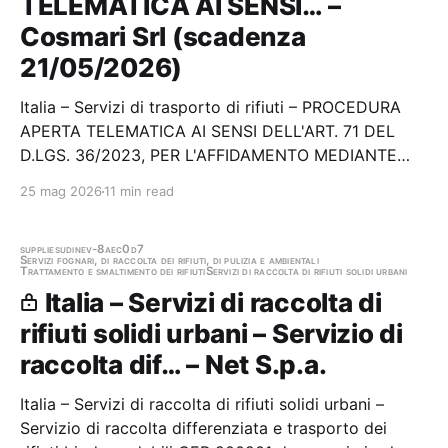
TELEMATICA AI SENSI… –
Cosmari Srl (scadenza
21/05/2026)
Italia – Servizi di trasporto di rifiuti – PROCEDURA
APERTA TELEMATICA AI SENSI DELL'ART. 71 DEL
D.LGS. 36/2023, PER L'AFFIDAMENTO MEDIANTE
ACCORDO QUADRO CON UN UNICO OPERATORE
25 mag 2026
11 min read
ECONOMICO, EX ART. 59, COMMA 3, D.LGS.
36/2023, DEL "SERVIZIO DI PRELIEVO
(CARICAMENTO), TRASPORTO E TRATTAMENTO…
supplies
udine
v-8aec0d7
Servizi fognari, di raccolta dei rifiuti, di pulizia e ambientali
Trattamento e smaltimento dei rifiuti
Servizi di raccolta di rifiuti solidi urbani
Italia – Servizi di raccolta di
rifiuti solidi urbani – Servizio di
raccolta dif… – Net S.p.a.
Italia – Servizi di raccolta di rifiuti solidi urbani –
Servizio di raccolta differenziata e trasporto dei