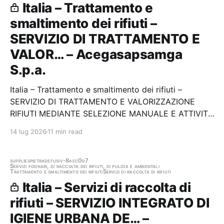
Italia – Trattamento e
smaltimento dei rifiuti –
SERVIZIO DI TRATTAMENTO E
VALOR… – Acegasapsamga
S.p.a.
Italia – Trattamento e smaltimento dei rifiuti –
SERVIZIO DI TRATTAMENTO E VALORIZZAZIONE
RIFIUTI MEDIANTE SELEZIONE MANUALE E ATTIVITÀ
DI PULIZIE/MANTENIMENTO IN EFFICIENZA DELLA
14 lug 2026
11 min read
LINEA DI SELEZIONE MECCANIZZATA E MANUALE
PRESSO L’IMPIANTO ACEGASAPSAMGA DI
SELEZIONE E RECUPERO SITO A PADOVA (PD)…
supplies
pietradefusi
v-8aec0d7
Servizi fognari, di raccolta dei rifiuti, di pulizia e ambientali
Trattamento e smaltimento dei rifiuti
Servizi di raccolta di rifiuti
Italia – Servizi di raccolta di
rifiuti – SERVIZIO INTEGRATO DI
IGIENE URBANA DE… –