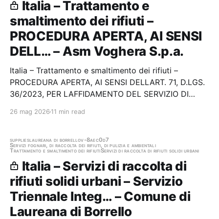
Italia – Trattamento e
smaltimento dei rifiuti –
PROCEDURA APERTA, AI SENSI
DELL… – Asm Voghera S.p.a.
Italia – Trattamento e smaltimento dei rifiuti –
PROCEDURA APERTA, AI SENSI DELLART. 71, D.LGS.
36/2023, PER LAFFIDAMENTO DEL SERVIZIO DI
MOVIMENTAZIONE, CARICO, TRASPORTO ED AVVIO
26 mag 2026
11 min read
A RECUPERO DEI RIFIUTI BIODEGRADABILI (EER
20.02.01) RACCOLTI DA ASM VOGHERA SPA PRESSO
IL CENTRO MULTIRACCOLTA DI…
supplies
laureana di borrello
v-8aec0d7
Servizi fognari, di raccolta dei rifiuti, di pulizia e ambientali
Trattamento e smaltimento dei rifiuti
Servizi di raccolta di rifiuti solidi urbani
Italia – Servizi di raccolta di
rifiuti solidi urbani – Servizio
Triennale Integ… – Comune di
Laureana di Borrello