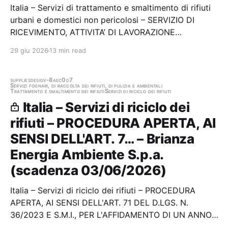
Italia – Servizi di trattamento e smaltimento di rifiuti
urbani e domestici non pericolosi – SERVIZIO DI
RICEVIMENTO, ATTIVITA’ DI LAVORAZIONE
(SELEZIONE) IN PIATTAFORMA, E CONSEGNA DEI
29 giu 2026
13 min read
RIFIUTI CER 15.01.01 “IMBALLAGGI IN CARTA E
CARTONE” E CER 20.01.01 “CARTA E CARTONE”
PROVENIENTI DALLA RACCOLTA…
supplies
desio
v-8aec0d7
Servizi fognari, di raccolta dei rifiuti, di pulizia e ambientali
Trattamento e smaltimento dei rifiuti
Servizi di riciclo dei rifiuti
Italia – Servizi di riciclo dei
rifiuti – PROCEDURA APERTA, AI
SENSI DELL'ART. 7… – Brianza
Energia Ambiente S.p.a.
(scadenza 03/06/2026)
Italia – Servizi di riciclo dei rifiuti – PROCEDURA
APERTA, AI SENSI DELL'ART. 71 DEL D.LGS. N.
36/2023 E S.M.I., PER L'AFFIDAMENTO DI UN ANNO,
OLTRE EVENTUALE PROROGA AI SENSI DELLA