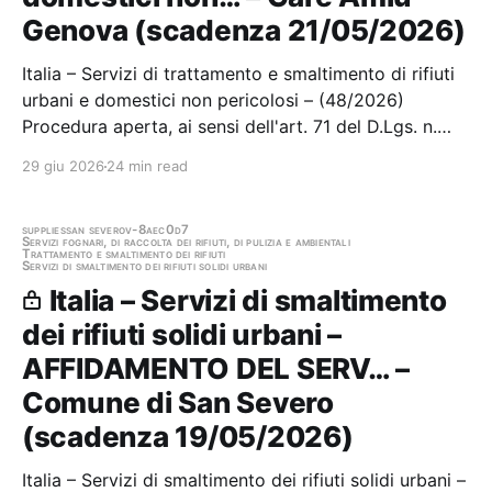
Genova (scadenza 21/05/2026)
Italia – Servizi di trattamento e smaltimento di rifiuti
urbani e domestici non pericolosi – (48/2026)
Procedura aperta, ai sensi dell'art. 71 del D.Lgs. n.
36/2023, per la conclusione di un accordo quadro
29 giu 2026
24 min read
con un solo operatore economico, ai sensi dell'art.
59, comma 3,del D.Lgs. n. 36/2023 e…
supplies
san severo
v-8aec0d7
Servizi fognari, di raccolta dei rifiuti, di pulizia e ambientali
Trattamento e smaltimento dei rifiuti
Servizi di smaltimento dei rifiuti solidi urbani
Italia – Servizi di smaltimento
dei rifiuti solidi urbani –
AFFIDAMENTO DEL SERV… –
Comune di San Severo
(scadenza 19/05/2026)
Italia – Servizi di smaltimento dei rifiuti solidi urbani –