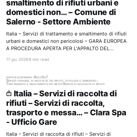
smaltimento di rifiuti urbani e
domestici non… – Comune di
Salerno - Settore Ambiente
Italia – Servizi di trattamento e smaltimento di rifiuti
urbani e domestici non pericolosi – GARA EUROPEA
A PROCEDURA APERTA PER L'APPALTO DEL
SERVIZIO DI PRELIEVO, TRASPORTO, SMALTIMENTO
17 giu 2026
9 min read
E/O RECUPERO, PRESSO IMPIANTI AUTORIZZATI, DI
ALCUNE TIPOLOGIE DI RIFIUTI PROVENIENTI DA
RACCOLTA…
supplies
copparo
v-8aec0d7
Servizi fognari, di raccolta dei rifiuti, di pulizia e ambientali
Trattamento e smaltimento dei rifiuti
Servizi di raccolta di rifiuti
Italia – Servizi di raccolta di
rifiuti – Servizi di raccolta,
trasporto e messa… – Clara Spa
- Ufficio Gare
Italia – Servizi di raccolta di rifiuti – Servizi di