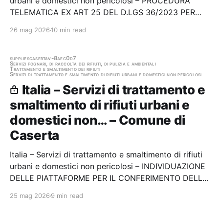
urbani e domestici non pericolosi – PROCEDURA
TELEMATICA EX ART 25 DEL D.LGS 36/2023 PER
L’AFFIDAMENTO DEL SERVIZIO DI AVVIO A
26 mag 2026
10 min read
RECUPERO DI RIFIUTI INERTI (CODICE E.E.R.
17.09.04) DI PROVENIENZA DOMESTICA, CONFERITI
DAGLI UTENTI AI CENTRI DI…
supplies
caserta
v-8aec0d7
Servizi fognari, di raccolta dei rifiuti, di pulizia e ambientali
Trattamento e smaltimento dei rifiuti
Servizi di trattamento e smaltimento di rifiuti urbani e domestici non pericolosi
Italia – Servizi di trattamento e
smaltimento di rifiuti urbani e
domestici non… – Comune di
Caserta
Italia – Servizi di trattamento e smaltimento di rifiuti
urbani e domestici non pericolosi – INDIVIDUAZIONE
DELLE PIATTAFORME PER IL CONFERIMENTO DELLE
FRAZIONI CARTA E CARTONE PROVENIENTI DALLA
25 mag 2026
9 min read
RACCOLTA DIFFERENZIATA DEL SERVIZIO DI IGIENE
URBANA DEL COMUNE DI CASERTA – procedura