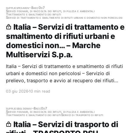
preovenienti dal servizio di…
supplies
pesaro
v-8aec0d7
Servizi fognari, di raccolta dei rifiuti, di pulizia e ambientali
Trattamento e smaltimento dei rifiuti
Servizi di trattamento e smaltimento di rifiuti urbani e domestici non pericolosi
Italia – Servizi di trattamento e
smaltimento di rifiuti urbani e
domestici non… – Marche
Multiservizi S.p.a.
Italia – Servizi di trattamento e smaltimento di rifiuti
urbani e domestici non pericolosi – Servizio di
prelievo, trasporto e avvio al recupero dei rifiuti
derivanti dalla pulizia stradale EER - 200303 nel
03 giu 2026
10 min read
territorio gestito da MMS Spa, per un periodo di anni
3 - TENDER T25_12512 RDO R25_13883…
supplies
bologna
v-8aec0d7
Servizi fognari, di raccolta dei rifiuti, di pulizia e ambientali
Trattamento e smaltimento dei rifiuti
Servizi di trasporto di rifiuti
Italia – Servizi di trasporto di