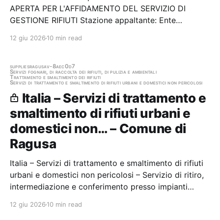
APERTA PER L'AFFIDAMENTO DEL SERVIZIO DI
GESTIONE RIFIUTI Stazione appaltante: Ente
Autonomo Volturno Srl Scadenza 25/05/2026 Gara
12 giu 2026
10 min read
scaduta, in attesa di aggiudicazione
supplies
ragusa
v-8aec0d7
Servizi fognari, di raccolta dei rifiuti, di pulizia e ambientali
Trattamento e smaltimento dei rifiuti
Servizi di trattamento e smaltimento di rifiuti urbani e domestici non pericolosi
Italia – Servizi di trattamento e
smaltimento di rifiuti urbani e
domestici non… – Comune di
Ragusa
Italia – Servizi di trattamento e smaltimento di rifiuti
urbani e domestici non pericolosi – Servizio di ritiro,
intermediazione e conferimento presso impianti
autorizzati al recupero finale dei rifiuti urbani
12 giu 2026
10 min read
costituiti dai rifiuti biodegradabili codici EER 20.01.08