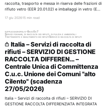
raccolta, trasporto e messa in riserva delle frazioni di
rifiuto vetro (EER 20.01.02) e imballaggi in vetro (EER
15.01.07) e servizi complementari sul bacino
17 giu 2026
15 min read
territoriale di CLARA S.p.A. Stazione appaltante:
Clara Spa - Ufficio Gare Gara…
supplies
agropoli
v-8aec0d7
Servizi fognari, di raccolta dei rifiuti, di pulizia e ambientali
Trattamento e smaltimento dei rifiuti
Servizi di raccolta di rifiuti
Italia – Servizi di raccolta di
rifiuti – SERVIZIO DI GESTIONE
RACCOLTA DIFFEREN… –
Centrale Unica di Committenza
C.u.c. Unione dei Comuni "alto
Cilento" (scadenza
27/05/2026)
Italia – Servizi di raccolta di rifiuti – SERVIZIO DI
GESTIONE RACCOLTA DIFFERENZIATA INTEGRATA