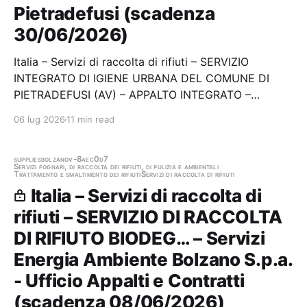
Pietradefusi (scadenza
30/06/2026)
Italia – Servizi di raccolta di rifiuti – SERVIZIO
INTEGRATO DI IGIENE URBANA DEL COMUNE DI
PIETRADEFUSI (AV) – APPALTO INTEGRATO –
DURATA TRIENNALE (2026-2028) Stazione
06 lug 2026
11 min read
appaltante: Pietradefusi Scadenza 30/06/2026 Gara
scaduta, in attesa di aggiudicazione
supplies
bolzano
v-8aec0d7
Servizi fognari, di raccolta dei rifiuti, di pulizia e ambientali
Trattamento e smaltimento dei rifiuti
Servizi di raccolta di rifiuti
Italia – Servizi di raccolta di
rifiuti – SERVIZIO DI RACCOLTA
DI RIFIUTO BIODEG… – Servizi
Energia Ambiente Bolzano S.p.a.
- Ufficio Appalti e Contratti
(scadenza 08/06/2026)