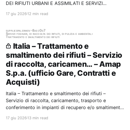
DEI RIFIUTI URBANI E ASSIMILATI E SERVIZI
COMPLEMENTARI DEL COMUNE DI LUSTRA"
17 giu 2026
12 min read
VALEVOLE PER UN QUADRIENNIO Stazione
appaltante: Centrale Unica di Committenza C.u.c.
Unione dei Comuni "alto Cilento"…
supplies
palermo
v-8aec0d7
Servizi fognari, di raccolta dei rifiuti, di pulizia e ambientali
Trattamento e smaltimento dei rifiuti
Italia – Trattamento e
smaltimento dei rifiuti – Servizio
di raccolta, caricamen… – Amap
S.p.a. (ufficio Gare, Contratti e
Acquisti)
Italia – Trattamento e smaltimento dei rifiuti –
Servizio di raccolta, caricamento, trasporto e
conferimento in impianti di recupero e/o smaltimento
dei rifiuti speciali pericolosi e non, prodotti presso le
17 giu 2026
13 min read
Sedi e gli impianti dell'AMAP SpA, situati nell'Area
Metropolitana di Palermo. Stazione…