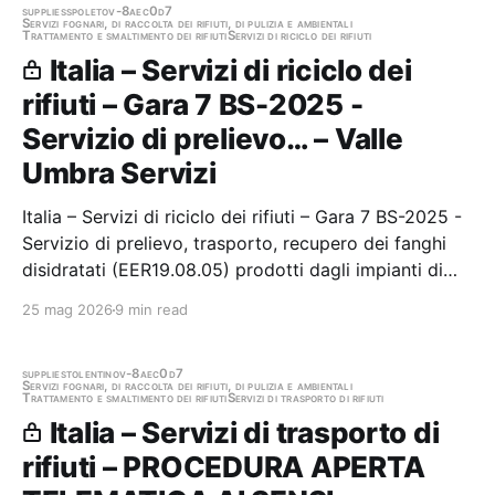
aperta, di cui…
supplies
spoleto
v-8aec0d7
Servizi fognari, di raccolta dei rifiuti, di pulizia e ambientali
Trattamento e smaltimento dei rifiuti
Servizi di riciclo dei rifiuti
Italia – Servizi di riciclo dei
rifiuti – Gara 7 BS-2025 -
Servizio di prelievo… – Valle
Umbra Servizi
Italia – Servizi di riciclo dei rifiuti – Gara 7 BS-2025 -
Servizio di prelievo, trasporto, recupero dei fanghi
disidratati (EER19.08.05) prodotti dagli impianti di
depurazione della valle umbra servizi s.p.a. Stazione
25 mag 2026
9 min read
appaltante: Valle Umbra Servizi Gara aggiudicata
supplies
tolentino
v-8aec0d7
Servizi fognari, di raccolta dei rifiuti, di pulizia e ambientali
Trattamento e smaltimento dei rifiuti
Servizi di trasporto di rifiuti
Italia – Servizi di trasporto di
rifiuti – PROCEDURA APERTA