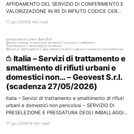
AFFIDAMENTO DEL SERVIZIO DI CONFERIMENTO E
VALORIZZAZIONE IN R5 DI RIFIUTO CODICE CER
20.03.03 “RESIDUI DELLA PULIZIA STRADALE” PER
17 giu 2026
8 min read
MESI 24 CON ESPRESSA PREVISIONE DI PROROGA
TECNICA. Stazione appaltante: Comune di San
Severo Scadenza…
supplies
crevalcore
v-8aec0d7
Servizi fognari, di raccolta dei rifiuti, di pulizia e ambientali
Trattamento e smaltimento dei rifiuti
Servizi di trattamento e smaltimento di rifiuti urbani e domestici non pericolosi
Italia – Servizi di trattamento e
smaltimento di rifiuti urbani e
domestici non… – Geovest S.r.l.
(scadenza 27/05/2026)
Italia – Servizi di trattamento e smaltimento di rifiuti
urbani e domestici non pericolosi – SERVIZIO DI
PRESELEZIONE E PRESSATURA DEGLI IMBALLAGGI
IN PLASTICA PROVENIENTI DALLA RACCOLTA
17 giu 2026
14 min read
DIFFERENZIATA NEI COMUNI BOLOGNESI GESTITI