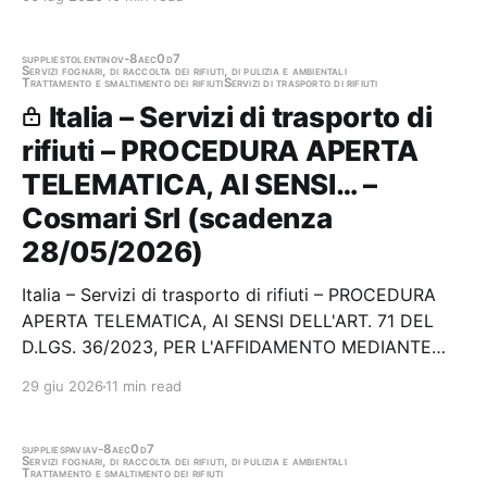
B697C441A4 Stazione appaltante: Comune di Villa di
Briano Gara aggiudicata
supplies
tolentino
v-8aec0d7
Servizi fognari, di raccolta dei rifiuti, di pulizia e ambientali
Trattamento e smaltimento dei rifiuti
Servizi di trasporto di rifiuti
Italia – Servizi di trasporto di
rifiuti – PROCEDURA APERTA
TELEMATICA, AI SENSI… –
Cosmari Srl (scadenza
28/05/2026)
Italia – Servizi di trasporto di rifiuti – PROCEDURA
APERTA TELEMATICA, AI SENSI DELL'ART. 71 DEL
D.LGS. 36/2023, PER L'AFFIDAMENTO MEDIANTE
ACCORDO QUADRO CON PIU' OPERATORI
29 giu 2026
11 min read
ECONOMICI, EX ART. 59, CO. 4 DEL D.LGS. 36/2023
E S.M.I., DEL SERVIZIO DI TRASPORTO, RECUPERO E
TRATTAMENTO DEI RIFIUTI…
supplies
pavia
v-8aec0d7
Servizi fognari, di raccolta dei rifiuti, di pulizia e ambientali
Trattamento e smaltimento dei rifiuti