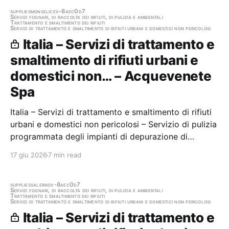
DA GEOVEST SRL (E.E.R. 15.01.02), SECONDO LA
DEFINIZIONE DI CENTRO…
supplies
monselice
v-8aec0d7
Servizi fognari, di raccolta dei rifiuti, di pulizia e ambientali
Trattamento e smaltimento dei rifiuti
Servizi di trattamento e smaltimento di rifiuti urbani e domestici non pericolosi
Italia – Servizi di trattamento e
smaltimento di rifiuti urbani e
domestici non… – Acquevenete
Spa
Italia – Servizi di trattamento e smaltimento di rifiuti
urbani e domestici non pericolosi – Servizio di pulizia
programmata degli impianti di depurazione di
acquevenete SpA – Area Nord. Stazione appaltante:
17 giu 2026
7 min read
Acquevenete Spa Gara aggiudicata
supplies
salerno
v-8aec0d7
Servizi fognari, di raccolta dei rifiuti, di pulizia e ambientali
Trattamento e smaltimento dei rifiuti
Servizi di trattamento e smaltimento di rifiuti urbani e domestici non pericolosi
Italia – Servizi di trattamento e