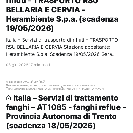
rifiuti – TRASPORTO RSU
BELLARIA E CERVIA –
Herambiente S.p.a. (scadenza
19/05/2026)
Italia – Servizi di trasporto di rifiuti – TRASPORTO
RSU BELLARIA E CERVIA Stazione appaltante:
Herambiente S.p.a. Scadenza 19/05/2026 Gara
scaduta, in attesa di aggiudicazione
03 giu 2026
17 min read
supplies
trento
v-8aec0d7
Servizi fognari, di raccolta dei rifiuti, di pulizia e ambientali
Trattamento e smaltimento dei rifiuti
Servizi di trattamento fanghi
Italia – Servizi di trattamento
fanghi – AT1085 - fanghi reflue –
Provincia Autonoma di Trento
(scadenza 18/05/2026)