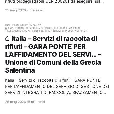
rifiuti biodegradabili CER 200201 da eseguirsi sul
territorio dei Comuni della" Bassa Friulana" Stazione
25 mag 2026
9 min read
appaltante: Net S.p.a. Gara aggiudicata
supplies
calimera
v-8aec0d7
Servizi fognari, di raccolta dei rifiuti, di pulizia e ambientali
Trattamento e smaltimento dei rifiuti
Servizi di raccolta di rifiuti
Italia – Servizi di raccolta di
rifiuti – GARA PONTE PER
L'AFFIDAMENTO DEL SERVI… –
Unione di Comuni della Grecia
Salentina
Italia – Servizi di raccolta di rifiuti – GARA PONTE
PER L'AFFIDAMENTO DEL SERVIZIO DI GESTIONE DEI
SERVIZI INTEGRATI DI RACCOLTA, SPAZZAMENTO
DEI RIFIUTI SOLIDI URBANI ED ASSIMILATI, DELLA
25 mag 2026
18 min read
RACCOLTA DIFFERENZIATA/SELETTIVA E DEI SERVIZI
COMPLEMENTARI RELATIVI ALL’IGIENE URBANA NEL