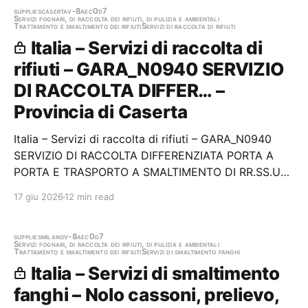
supplies
caserta
v-8aec0d7
Servizi fognari, di raccolta dei rifiuti, di pulizia e ambientali
Trattamento e smaltimento dei rifiuti
Servizi di raccolta di rifiuti
Italia – Servizi di raccolta di
rifiuti – GARA_N0940 SERVIZIO
DI RACCOLTA DIFFER… –
Provincia di Caserta
Italia – Servizi di raccolta di rifiuti – GARA_N0940
SERVIZIO DI RACCOLTA DIFFERENZIATA PORTA A
PORTA E TRASPORTO A SMALTIMENTO DI RR.SS.UU.
DEL COMUNE DI SAN FELICE A CANCELLO (CE)
17 giu 2026
12 min read
Stazione appaltante: Provincia di Caserta Gara
aggiudicata
supplies
milano
v-8aec0d7
Servizi fognari, di raccolta dei rifiuti, di pulizia e ambientali
Trattamento e smaltimento dei rifiuti
Servizi di smaltimento fanghi
Italia – Servizi di smaltimento
fanghi – Nolo cassoni, prelievo,