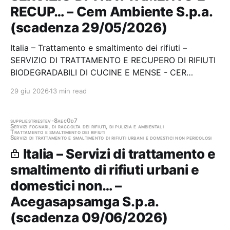
RECUP… – Cem Ambiente S.p.a.
(scadenza 29/05/2026)
Italia – Trattamento e smaltimento dei rifiuti –
SERVIZIO DI TRATTAMENTO E RECUPERO DI RIFIUTI
BIODEGRADABILI DI CUCINE E MENSE - CER
20.01.08 (FORSU) e SCARTI VEGETALI - CER
29 giu 2026
13 min read
20.02.01 Stazione appaltante: Cem Ambiente S.p.a.
Scadenza 29/05/2026 Gara scaduta, in attesa di
aggiudicazione
supplies
trieste
v-8aec0d7
Servizi fognari, di raccolta dei rifiuti, di pulizia e ambientali
Trattamento e smaltimento dei rifiuti
Servizi di trattamento e smaltimento di rifiuti urbani e domestici non pericolosi
Italia – Servizi di trattamento e
smaltimento di rifiuti urbani e
domestici non… –
Acegasapsamga S.p.a.
(scadenza 09/06/2026)