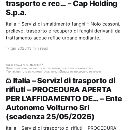
trasporto e rec… – Cap Holding
S.p.a.
Italia – Servizi di smaltimento fanghi – Nolo cassoni,
prelievo, trasporto e recupero di fanghi derivanti dal
trattamento acque reflue urbane mediante
coincenerimento o incenerimento in impianti di
17 giu 2026
13 min read
termovalorizzazione, suddiviso in due lotti Stazione
appaltante: Cap Holding S.p.a. Gara aggiudicata
supplies
napoli
v-8aec0d7
Servizi fognari, di raccolta dei rifiuti, di pulizia e ambientali
Trattamento e smaltimento dei rifiuti
Servizi di trasporto di rifiuti
Italia – Servizi di trasporto di
rifiuti – PROCEDURA APERTA
PER L'AFFIDAMENTO DE… – Ente
Autonomo Volturno Srl
(scadenza 25/05/2026)
Italia – Servizi di trasporto di rifiuti – PROCEDURA