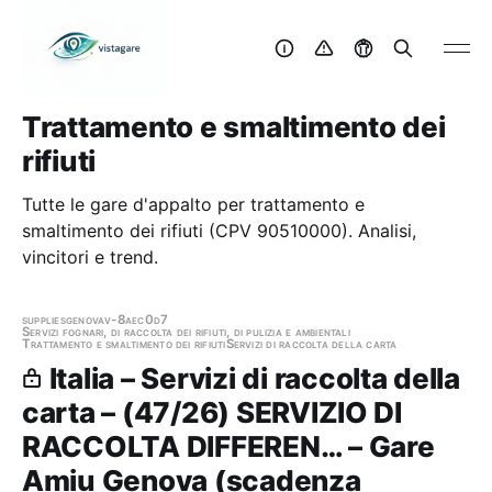
Trattamento e smaltimento dei
rifiuti
Tutte le gare d'appalto per trattamento e
smaltimento dei rifiuti (CPV 90510000). Analisi,
vincitori e trend.
supplies
genova
v-8aec0d7
Servizi fognari, di raccolta dei rifiuti, di pulizia e ambientali
Trattamento e smaltimento dei rifiuti
Servizi di raccolta della carta
Italia – Servizi di raccolta della
carta – (47/26) SERVIZIO DI
RACCOLTA DIFFEREN… – Gare
Amiu Genova (scadenza