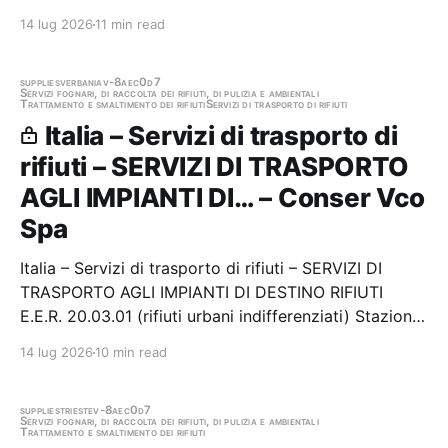
L’AFFIDAMENTO SERVIZIO DI SMALTIMENTO/RICICLO
14 lug 2026
11 min read
DEI RIFIUTI BIODEGRADABILI (CER 20.01.08)
PROVENIENTI DALLA RACCOLTA DIFFERENZIATA
DELLA CITTÀ DI ERCOLANO PER 24 MESI…
supplies
verbania
v-8aec0d7
Servizi fognari, di raccolta dei rifiuti, di pulizia e ambientali
Trattamento e smaltimento dei rifiuti
Servizi di trasporto di rifiuti
Italia – Servizi di trasporto di
rifiuti – SERVIZI DI TRASPORTO
AGLI IMPIANTI DI… – Conser Vco
Spa
Italia – Servizi di trasporto di rifiuti – SERVIZI DI
TRASPORTO AGLI IMPIANTI DI DESTINO RIFIUTI
E.E.R. 20.03.01 (rifiuti urbani indifferenziati) Stazione
appaltante: Conser Vco Spa Gara aggiudicata
14 lug 2026
10 min read
supplies
trieste
v-8aec0d7
Servizi fognari, di raccolta dei rifiuti, di pulizia e ambientali
Trattamento e smaltimento dei rifiuti