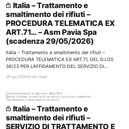
Italia – Trattamento e
smaltimento dei rifiuti –
PROCEDURA TELEMATICA EX
ART.71… – Asm Pavia Spa
(scadenza 29/05/2026)
Italia – Trattamento e smaltimento dei rifiuti –
PROCEDURA TELEMATICA EX ART.71, DEL D.LGS
36/23 PER L’AFFIDAMENTO DEL SERVIZIO DI
SMALTIMENTO DEL MATERIALE DERIVANTE DAI
29 giu 2026
9 min read
LAVORI DI MANUTENZIONE DELLE RETI DI
FOGNATURA E ACQUA POTABILE (TERRE E ROCCE
DA SCAVO) DALLE SEDI DI ASM PAVIA SPA – ANNI…
supplies
cavenago di brianza
v-8aec0d7
Servizi fognari, di raccolta dei rifiuti, di pulizia e ambientali
Trattamento e smaltimento dei rifiuti
Italia – Trattamento e
smaltimento dei rifiuti –
SERVIZIO DI TRATTAMENTO E