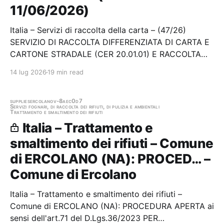
11/06/2026)
Italia – Servizi di raccolta della carta – (47/26)
SERVIZIO DI RACCOLTA DIFFERENZIATA DI CARTA E
CARTONE STRADALE (CER 20.01.01) E RACCOLTA
DIFFERENZIATA DI IMBALLAGGI IN CARTA E
14 lug 2026
19 min read
CARTONE (CER 15.01.01) NEL TERRITORIO DEL
COMUNE DI GENOVA, IN DUE LOTTI Stazione
appaltante: Gare Amiu Genova Scadenza…
supplies
ercolano
v-8aec0d7
Servizi fognari, di raccolta dei rifiuti, di pulizia e ambientali
Trattamento e smaltimento dei rifiuti
Italia – Trattamento e
smaltimento dei rifiuti – Comune
di ERCOLANO (NA): PROCED… –
Comune di Ercolano
Italia – Trattamento e smaltimento dei rifiuti –
Comune di ERCOLANO (NA): PROCEDURA APERTA ai
sensi dell'art.71 del D.Lgs.36/2023 PER