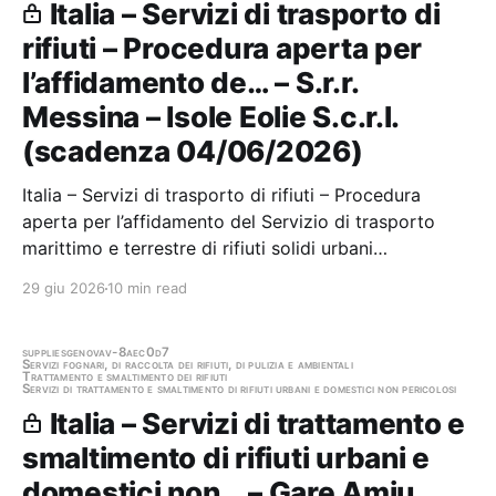
Italia – Servizi di trasporto di
rifiuti – Procedura aperta per
l’affidamento de… – S.r.r.
Messina – Isole Eolie S.c.r.l.
(scadenza 04/06/2026)
Italia – Servizi di trasporto di rifiuti – Procedura
aperta per l’affidamento del Servizio di trasporto
marittimo e terrestre di rifiuti solidi urbani
differenziati e indifferenziati, dei rifiuti speciali,
29 giu 2026
10 min read
ferrosi ed ingombranti e delle attrezzature connesse
al servizio rifiuti solidi urbani tra…
supplies
genova
v-8aec0d7
Servizi fognari, di raccolta dei rifiuti, di pulizia e ambientali
Trattamento e smaltimento dei rifiuti
Servizi di trattamento e smaltimento di rifiuti urbani e domestici non pericolosi
Italia – Servizi di trattamento e
smaltimento di rifiuti urbani e
domestici non… – Gare Amiu