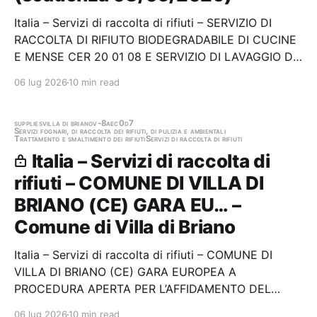
Italia – Servizi di raccolta di rifiuti – SERVIZIO DI
RACCOLTA DI RIFIUTO BIODEGRADABILE DI CUCINE
E MENSE CER 20 01 08 E SERVIZIO DI LAVAGGIO DEI
CONTENITORI DELL’ORGANICO NEL TERRITORIO
06 lug 2026
10 min read
DEL COMUNE DI BOLZANO (S-1106 2026) Stazione
appaltante: Servizi Energia Ambiente Bolzano S.p.a. -
Ufficio…
supplies
villa di briano
v-8aec0d7
Servizi fognari, di raccolta dei rifiuti, di pulizia e ambientali
Trattamento e smaltimento dei rifiuti
Servizi di raccolta di rifiuti
Italia – Servizi di raccolta di
rifiuti – COMUNE DI VILLA DI
BRIANO (CE) GARA EU… –
Comune di Villa di Briano
Italia – Servizi di raccolta di rifiuti – COMUNE DI
VILLA DI BRIANO (CE) GARA EUROPEA A
PROCEDURA APERTA PER L’AFFIDAMENTO DEL
SERVIZIO INTEGRATO DI IGIENE URBANA - CIG
06 lug 2026
10 min read