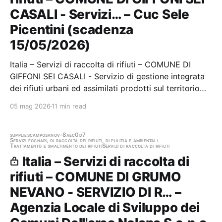
CASALI - Servizi… – Cuc Sele
Picentini (scadenza
15/05/2026)
Italia – Servizi di raccolta di rifiuti – COMUNE DI
GIFFONI SEI CASALI - Servizio di gestione integrata
dei rifiuti urbani ed assimilati prodotti sul territorio
comunale Stazione appaltante: Cuc Sele Picentini
05 mag 2026
11 min read
Scadenza 15/05/2026 Gara scaduta, in attesa di
aggiudicazione
supplies
camposano
v-8aec0d7
Servizi fognari, di raccolta dei rifiuti, di pulizia e ambientali
Trattamento e smaltimento dei rifiuti
Servizi di raccolta di rifiuti
Italia – Servizi di raccolta di
rifiuti – COMUNE DI GRUMO
NEVANO - SERVIZIO DI R… –
Agenzia Locale di Sviluppo dei