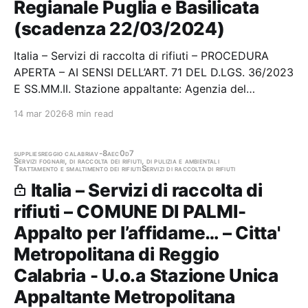
Regianale Puglia e Basilicata
(scadenza 22/03/2024)
Italia – Servizi di raccolta di rifiuti – PROCEDURA
APERTA – AI SENSI DELL’ART. 71 DEL D.LGS. 36/2023
E SS.MM.II. Stazione appaltante: Agenzia del
Demanio - Direzione Regianale Puglia e Basilicata
14 mar 2026
8 min read
Scadenza 22/03/2024 Gara scaduta, in attesa di
aggiudicazione
supplies
reggio calabria
v-8aec0d7
Servizi fognari, di raccolta dei rifiuti, di pulizia e ambientali
Trattamento e smaltimento dei rifiuti
Servizi di raccolta di rifiuti
Italia – Servizi di raccolta di
rifiuti – COMUNE DI PALMI-
Appalto per l’affidame… – Citta'
Metropolitana di Reggio
Calabria - U.o.a Stazione Unica
Appaltante Metropolitana