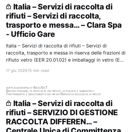
Italia – Servizi di raccolta di
rifiuti – Servizi di raccolta,
trasporto e messa… – Clara Spa
- Ufficio Gare
Italia – Servizi di raccolta di rifiuti – Servizi di
raccolta, trasporto e messa in riserva delle frazioni di
rifiuto vetro (EER 20.01.02) e imballaggi in vetro (EER
15.01.07) e servizi complementari sul bacino
17 giu 2026
15 min read
territoriale di CLARA S.p.A. Stazione appaltante:
Clara Spa - Ufficio Gare Gara…
supplies
agropoli
v-8aec0d7
Servizi fognari, di raccolta dei rifiuti, di pulizia e ambientali
Trattamento e smaltimento dei rifiuti
Servizi di raccolta di rifiuti
Italia – Servizi di raccolta di
rifiuti – SERVIZIO DI GESTIONE
RACCOLTA DIFFEREN… –
Centrale Unica di Committenza