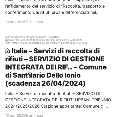
l’affidamento del servizio di “Raccolta, trasporto e
conferimento dei rifiuti urbani differenziati nel
Comune di Torano Castello con il sistema porta a
13 mar 2026
7 min read
porta” Stazione appaltante: Centrale Unica di
Committenza della Media Valle Crati Scadenza…
supplies
sant'ilario dello ionio
v-8aec0d7
Servizi fognari, di raccolta dei rifiuti, di pulizia e ambientali
Trattamento e smaltimento dei rifiuti
Servizi di raccolta di rifiuti
Italia – Servizi di raccolta di
rifiuti – SERVIZIO DI GESTIONE
INTEGRATA DEI RIF… – Comune
di Sant'ilario Dello Ionio
(scadenza 26/04/2024)
Italia – Servizi di raccolta di rifiuti – SERVIZIO DI
GESTIONE INTEGRATA DEI RIFIUTI URBANI TRIENNIO
2024/2025/2026 Stazione appaltante: Comune di
Sant'ilario Dello Ionio Scadenza 26/04/2024 Gara
13 mar 2026
8 min read