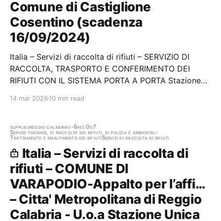
Comune di Castiglione
Cosentino (scadenza
16/09/2024)
Italia – Servizi di raccolta di rifiuti – SERVIZIO DI
RACCOLTA, TRASPORTO E CONFERIMENTO DEI
RIFIUTI CON IL SISTEMA PORTA A PORTA Stazione
appaltante: Comune di Castiglione Cosentino
14 mar 2026
10 min read
Scadenza 16/09/2024 Gara scaduta, in attesa di
aggiudicazione
supplies
reggio calabria
v-8aec0d7
Servizi fognari, di raccolta dei rifiuti, di pulizia e ambientali
Trattamento e smaltimento dei rifiuti
Servizi di raccolta di rifiuti
Italia – Servizi di raccolta di
rifiuti – COMUNE DI
VARAPODIO-Appalto per l’affi…
– Citta' Metropolitana di Reggio
Calabria - U.o.a Stazione Unica