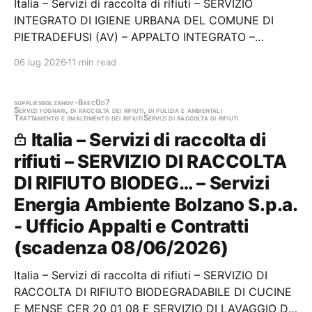
Italia – Servizi di raccolta di rifiuti – SERVIZIO
INTEGRATO DI IGIENE URBANA DEL COMUNE DI
PIETRADEFUSI (AV) – APPALTO INTEGRATO –
DURATA TRIENNALE (2026-2028) Stazione
06 lug 2026
11 min read
appaltante: Pietradefusi Scadenza 30/06/2026 Gara
scaduta, in attesa di aggiudicazione
supplies
bolzano
v-8aec0d7
Servizi fognari, di raccolta dei rifiuti, di pulizia e ambientali
Trattamento e smaltimento dei rifiuti
Servizi di raccolta di rifiuti
Italia – Servizi di raccolta di
rifiuti – SERVIZIO DI RACCOLTA
DI RIFIUTO BIODEG… – Servizi
Energia Ambiente Bolzano S.p.a.
- Ufficio Appalti e Contratti
(scadenza 08/06/2026)
Italia – Servizi di raccolta di rifiuti – SERVIZIO DI
RACCOLTA DI RIFIUTO BIODEGRADABILE DI CUCINE
E MENSE CER 20 01 08 E SERVIZIO DI LAVAGGIO DEI