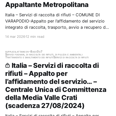
Appaltante Metropolitana
Italia – Servizi di raccolta di rifiuti – COMUNE DI
VARAPODIO-Appalto per l’affidamento del servizio
integrato di raccolta, trasporto, avvio a recupero dei
rifiuti urbani...per anni tre.D.M. n. 255 del
14 mar 2026
12 min read
23/06/2022. CIG: 9870067CF1 Stazione appaltante:
Citta' Metropolitana di Reggio Calabria - U.o.a…
supplies
lattarico
v-8aec0d7
Servizi fognari, di raccolta dei rifiuti, di pulizia e ambientali
Trattamento e smaltimento dei rifiuti
Servizi di raccolta di rifiuti
Italia – Servizi di raccolta di
rifiuti – Appalto per
l’affidamento del servizio… –
Centrale Unica di Committenza
della Media Valle Crati
(scadenza 27/08/2024)
Italia – Servizi di raccolta di rifiuti – Appalto per