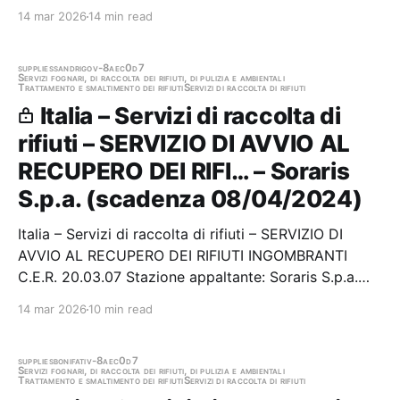
gestite dal Servizio Gestione Sud e dal Servizio
14 mar 2026
14 min read
Gestione Nord. Stazione appaltante: Ente Acque della
Sardegna Scadenza 10/06/2024 Gara scaduta,…
supplies
sandrigo
v-8aec0d7
Servizi fognari, di raccolta dei rifiuti, di pulizia e ambientali
Trattamento e smaltimento dei rifiuti
Servizi di raccolta di rifiuti
Italia – Servizi di raccolta di
rifiuti – SERVIZIO DI AVVIO AL
RECUPERO DEI RIFI… – Soraris
S.p.a. (scadenza 08/04/2024)
Italia – Servizi di raccolta di rifiuti – SERVIZIO DI
AVVIO AL RECUPERO DEI RIFIUTI INGOMBRANTI
C.E.R. 20.03.07 Stazione appaltante: Soraris S.p.a.
Scadenza 08/04/2024 Gara scaduta, in attesa di
14 mar 2026
10 min read
aggiudicazione
supplies
bonifati
v-8aec0d7
Servizi fognari, di raccolta dei rifiuti, di pulizia e ambientali
Trattamento e smaltimento dei rifiuti
Servizi di raccolta di rifiuti