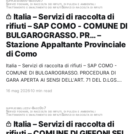
DIFFERENZIATA, LO SPAZZAMENTO (MANUALE E…
supplies
como
v-8aec0d7
Servizi fognari, di raccolta dei rifiuti, di pulizia e ambientali
Trattamento e smaltimento dei rifiuti
Servizi di raccolta di rifiuti
Italia – Servizi di raccolta di
rifiuti – SAP COMO - COMUNE DI
BULGAROGRASSO. PR… –
Stazione Appaltante Provinciale
di Como
Italia – Servizi di raccolta di rifiuti – SAP COMO -
COMUNE DI BULGAROGRASSO. PROCEDURA DI
GARA APERTA AI SENSI DELL'ART. 71 DEL D.LGS.
36/2023 PER AFFIDAMENTO DEI SERVIZI DI
16 mag 2026
10 min read
RACCOLTA E TRASPORTO DI RIFIUTI SOLIDI URBANI,
PER UN PERIODO DI ANNI CINQUE E EVENTUALI
ANNI DUE DI PROROGA. Stazione…
supplies
bellizzi
v-8aec0d7
Servizi fognari, di raccolta dei rifiuti, di pulizia e ambientali
Trattamento e smaltimento dei rifiuti
Servizi di raccolta di rifiuti
Italia – Servizi di raccolta di
rifiuti – COMUNE DI GIFFONI SEI