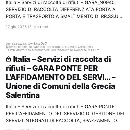
Italia – Servizi di raccolta di rifiuti – GARA_N0940
SERVIZIO DI RACCOLTA DIFFERENZIATA PORTA A
PORTA E TRASPORTO A SMALTIMENTO DI RR.SS.UU.
DEL COMUNE DI SAN FELICE A CANCELLO (CE)
17 giu 2026
12 min read
Stazione appaltante: Provincia di Caserta Gara
aggiudicata
supplies
calimera
v-8aec0d7
Servizi fognari, di raccolta dei rifiuti, di pulizia e ambientali
Trattamento e smaltimento dei rifiuti
Servizi di raccolta di rifiuti
Italia – Servizi di raccolta di
rifiuti – GARA PONTE PER
L'AFFIDAMENTO DEL SERVI… –
Unione di Comuni della Grecia
Salentina
Italia – Servizi di raccolta di rifiuti – GARA PONTE
PER L'AFFIDAMENTO DEL SERVIZIO DI GESTIONE DEI
SERVIZI INTEGRATI DI RACCOLTA, SPAZZAMENTO
DEI RIFIUTI SOLIDI URBANI ED ASSIMILATI, DELLA