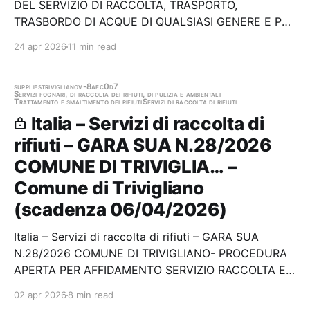
DEL SERVIZIO DI RACCOLTA, TRASPORTO,
TRASBORDO DI ACQUE DI QUALSIASI GENERE E PER
QUALSIASI USO, SIA PULITE CHE SPORCHE
24 apr 2026
11 min read
(ZAVORRE, SENTINE, LAVAGGIO TANKE DI
COMPENSA, SLOPS, ECC.), CON PUNTO DI
INFIAMMABILITA' INFERIORE E SUPERIORE A 60°…
supplies
trivigliano
v-8aec0d7
Servizi fognari, di raccolta dei rifiuti, di pulizia e ambientali
Trattamento e smaltimento dei rifiuti
Servizi di raccolta di rifiuti
Italia – Servizi di raccolta di
rifiuti – GARA SUA N.28/2026
COMUNE DI TRIVIGLIA… –
Comune di Trivigliano
(scadenza 06/04/2026)
Italia – Servizi di raccolta di rifiuti – GARA SUA
N.28/2026 COMUNE DI TRIVIGLIANO- PROCEDURA
APERTA PER AFFIDAMENTO SERVIZIO RACCOLTA E
TRASPORTO RSU, SERVIZI COMPLEMENTARI E
02 apr 2026
8 min read
IGIENE URBANA. Stazione appaltante: Comune di