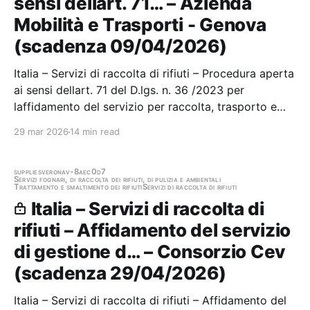
sensi dellart. 71… – Azienda
Mobilità e Trasporti - Genova
(scadenza 09/04/2026)
Italia – Servizi di raccolta di rifiuti – Procedura aperta
ai sensi dellart. 71 del D.lgs. n. 36 /2023 per
laffidamento del servizio per raccolta, trasporto e
smaltimento dei rifiuti speciali prelievo, trasporto e
29 mar 2026
14 min read
smaltimento fanghi ed acque industriali, suddivisa in
due Lotti Stazione appaltante:…
supplies
verona
v-8aec0d7
Servizi fognari, di raccolta dei rifiuti, di pulizia e ambientali
Trattamento e smaltimento dei rifiuti
Servizi di raccolta di rifiuti
Italia – Servizi di raccolta di
rifiuti – Affidamento del servizio
di gestione d… – Consorzio Cev
(scadenza 29/04/2026)
Italia – Servizi di raccolta di rifiuti – Affidamento del