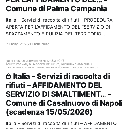
Comune di Palma Campania
Italia – Servizi di raccolta di rifiuti – PROCEDURA
APERTA PER L’AFFIDAMENTO DEL "SERVIZIO DI
SPAZZAMENTO E PULIZIA DEL TERRITORIO
COMUNALE” per mesi 36 (trentasei) NEL RISPETTO
21 mag 2026
11 min read
DEI CAM ADOTTATI CON DECRETO DEL MINISTERO
DELL'AMBIENTE PER I SETTORI IGIENE URBANA E
MANUTENZIONE DEL VERDE” - CUP:…
supplies
casalnuovo di napoli
v-8aec0d7
Servizi fognari, di raccolta dei rifiuti, di pulizia e ambientali
Trattamento e smaltimento dei rifiuti
Servizi di raccolta di rifiuti
Italia – Servizi di raccolta di
rifiuti – AFFIDAMENTO DEL
SERVIZIO DI SMALTIMENT… –
Comune di Casalnuovo di Napoli
(scadenza 15/05/2026)
Italia – Servizi di raccolta di rifiuti – AFFIDAMENTO