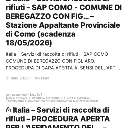
rifiuti – SAP COMO - COMUNE DI
BEREGAZZO CON FIG… –
Stazione Appaltante Provinciale
di Como (scadenza
18/05/2026)
Italia – Servizi di raccolta di rifiuti – SAP COMO -
COMUNE DI BEREGAZZO CON FIGLIARO.
PROCEDURA DI GARA APERTA AI SENSI DELL'ART. 71
DEL D.LGS. 36/2023 PER L'AFFIDAMENTO DEI
21 mag 2026
11 min read
SERVIZI DI RACCOLTA, TRASPORTO DI RIFIUTI
URBANI E PULIZIA STRADE COMUNALI PER I
COMUNI DI BEREGAZZO CON FIGLIARO E…
supplies
napoli
v-8aec0d7
Servizi fognari, di raccolta dei rifiuti, di pulizia e ambientali
Trattamento e smaltimento dei rifiuti
Servizi di raccolta di rifiuti
Italia – Servizi di raccolta di
rifiuti – PROCEDURA APERTA
PER L’AFFIDAMENTO DEL… –