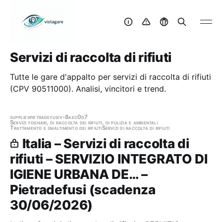
Servizi di raccolta di rifiuti
Tutte le gare d'appalto per servizi di raccolta di rifiuti
(CPV 90511000). Analisi, vincitori e trend.
supplies
pietradefusi
v-8aec0d7
Servizi fognari, di raccolta dei rifiuti, di pulizia e ambientali
Trattamento e smaltimento dei rifiuti
Servizi di raccolta di rifiuti
Italia – Servizi di raccolta di
rifiuti – SERVIZIO INTEGRATO DI
IGIENE URBANA DE… –
Pietradefusi (scadenza
30/06/2026)