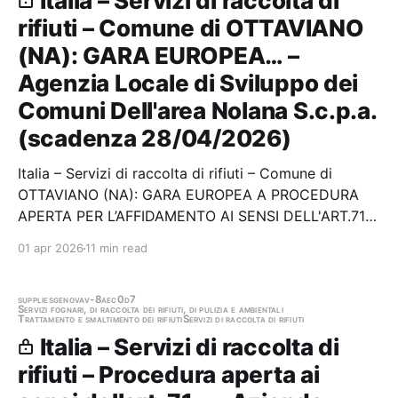
Italia – Servizi di raccolta di
rifiuti – Comune di OTTAVIANO
(NA): GARA EUROPEA… –
Agenzia Locale di Sviluppo dei
Comuni Dell'area Nolana S.c.p.a.
(scadenza 28/04/2026)
Italia – Servizi di raccolta di rifiuti – Comune di
OTTAVIANO (NA): GARA EUROPEA A PROCEDURA
APERTA PER L’AFFIDAMENTO AI SENSI DELL'ART.71
DEL D.LGS.36/2023 DEL SERVIZIO DI IGIENE
01 apr 2026
11 min read
URBANA SUL TERRITORIO COMUNALE PER LA
DURATA DI ANNI TRE CIG BA90A1DF33 Stazione
appaltante: Agenzia Locale di…
supplies
genova
v-8aec0d7
Servizi fognari, di raccolta dei rifiuti, di pulizia e ambientali
Trattamento e smaltimento dei rifiuti
Servizi di raccolta di rifiuti
Italia – Servizi di raccolta di
rifiuti – Procedura aperta ai