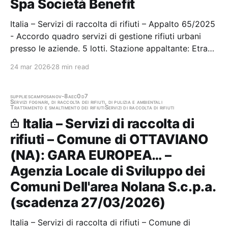
Spa Società Benefit
Italia – Servizi di raccolta di rifiuti – Appalto 65/2025
- Accordo quadro servizi di gestione rifiuti urbani
presso le aziende. 5 lotti. Stazione appaltante: Etra
Spa Società Benefit Gara aggiudicata
24 mar 2026
28 min read
supplies
camposano
v-8aec0d7
Servizi fognari, di raccolta dei rifiuti, di pulizia e ambientali
Trattamento e smaltimento dei rifiuti
Servizi di raccolta di rifiuti
Italia – Servizi di raccolta di
rifiuti – Comune di OTTAVIANO
(NA): GARA EUROPEA… –
Agenzia Locale di Sviluppo dei
Comuni Dell'area Nolana S.c.p.a.
(scadenza 27/03/2026)
Italia – Servizi di raccolta di rifiuti – Comune di