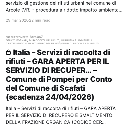
servizio di gestione dei rifiuti urbani nel comune di
Arcole (VR) - procedura a ridotto impatto ambientale
– DM 07/04/2025 - REINDIZIONE Stazione
29 mar 2026
22 min read
appaltante: Consorzio Cev Scadenza 29/04/2026
Gara aggiudicata
supplies
pompei
v-8aec0d7
Servizi fognari, di raccolta dei rifiuti, di pulizia e ambientali
Trattamento e smaltimento dei rifiuti
Servizi di raccolta di rifiuti
Italia – Servizi di raccolta di
rifiuti – GARA APERTA PER IL
SERVIZIO DI RECUPER… –
Comune di Pompei per Conto
del Comune di Scafati
(scadenza 24/04/2026)
Italia – Servizi di raccolta di rifiuti – GARA APERTA
PER IL SERVIZIO DI RECUPERO E SMALTIMENTO
DELLA FRAZIONE ORGANICA (CODICE CER