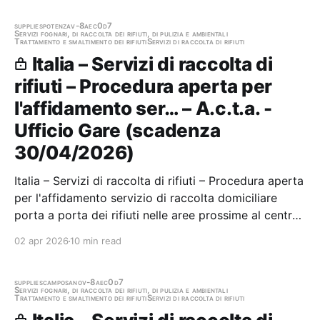
Trivigliano Scadenza 06/04/2026 Gara scaduta, in
attesa di aggiudicazione
supplies
potenza
v-8aec0d7
Servizi fognari, di raccolta dei rifiuti, di pulizia e ambientali
Trattamento e smaltimento dei rifiuti
Servizi di raccolta di rifiuti
Italia – Servizi di raccolta di
rifiuti – Procedura aperta per
l'affidamento ser… – A.c.t.a. -
Ufficio Gare (scadenza
30/04/2026)
Italia – Servizi di raccolta di rifiuti – Procedura aperta
per l'affidamento servizio di raccolta domiciliare
porta a porta dei rifiuti nelle aree prossime al centro
abitato della città di Potenza Stazione appaltante:
02 apr 2026
10 min read
A.c.t.a. - Ufficio Gare Scadenza 30/04/2026 Gara
scaduta, in attesa di…
supplies
camposano
v-8aec0d7
Servizi fognari, di raccolta dei rifiuti, di pulizia e ambientali
Trattamento e smaltimento dei rifiuti
Servizi di raccolta di rifiuti