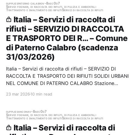
supplies
paterno calabro
v-8aec0d7
Servizi fognari, di raccolta dei rifiuti, di pulizia e ambientali
Trattamento e smaltimento dei rifiuti
Servizi di raccolta di rifiuti
Italia – Servizi di raccolta di
rifiuti – SERVIZIO DI RACCOLTA
E TRASPORTO DEI R… – Comune
di Paterno Calabro (scadenza
31/03/2026)
Italia – Servizi di raccolta di rifiuti – SERVIZIO DI
RACCOLTA E TRASPORTO DEI RIFIUTI SOLIDI URBANI
NEL COMUNE DI PATERNO CALABRO Stazione
appaltante: Comune di Paterno Calabro Scadenza
23 mar 2026
10 min read
31/03/2026 Gara scaduta, in attesa di aggiudicazione
supplies
ancona
v-8aec0d7
Servizi fognari, di raccolta dei rifiuti, di pulizia e ambientali
Trattamento e smaltimento dei rifiuti
Servizi di raccolta di rifiuti
Italia – Servizi di raccolta di