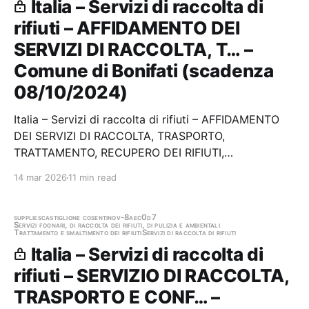
Italia – Servizi di raccolta di
rifiuti – AFFIDAMENTO DEI
SERVIZI DI RACCOLTA, T… –
Comune di Bonifati (scadenza
08/10/2024)
Italia – Servizi di raccolta di rifiuti – AFFIDAMENTO
DEI SERVIZI DI RACCOLTA, TRASPORTO,
TRATTAMENTO, RECUPERO DEI RIFIUTI,
SPAZZAMENTO, PULIZIA SPIAGGE, GESTIONE
14 mar 2026
11 min read
CENTRO DI RACCOLTA NEL TERRITORIO COMUNALE
DI BONIFATI PER IL PER IL TRIENNIO 2024/2027 CON
POSSIBILITÀ DI RINNOVO PER ULTERIORI DUE,…
supplies
castiglione cosentino
v-8aec0d7
Servizi fognari, di raccolta dei rifiuti, di pulizia e ambientali
Trattamento e smaltimento dei rifiuti
Servizi di raccolta di rifiuti
Italia – Servizi di raccolta di
rifiuti – SERVIZIO DI RACCOLTA,
TRASPORTO E CONF… –