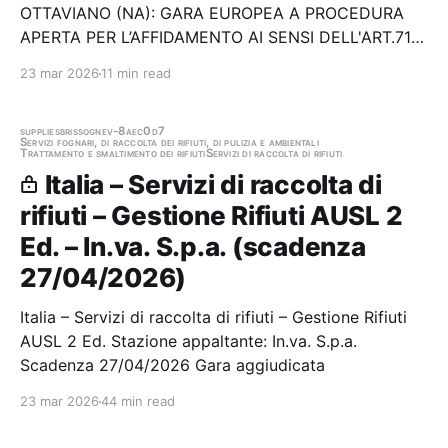
OTTAVIANO (NA): GARA EUROPEA A PROCEDURA
APERTA PER L’AFFIDAMENTO AI SENSI DELL'ART.71
DEL D.LGS.36/2023 DEL SERVIZIO DI IGIENE
23 mar 2026
11 min read
URBANA SUL TERRITORIO COMUNALE PER LA
DURATA DI ANNI TRE CIG BA90A1DF33 Stazione
appaltante: Agenzia Locale di…
supplies
brissogne
v-8aec0d7
Servizi fognari, di raccolta dei rifiuti, di pulizia e ambientali
Trattamento e smaltimento dei rifiuti
Servizi di raccolta di rifiuti
Italia – Servizi di raccolta di
rifiuti – Gestione Rifiuti AUSL 2
Ed. – In.va. S.p.a. (scadenza
27/04/2026)
Italia – Servizi di raccolta di rifiuti – Gestione Rifiuti
AUSL 2 Ed. Stazione appaltante: In.va. S.p.a.
Scadenza 27/04/2026 Gara aggiudicata
23 mar 2026
44 min read