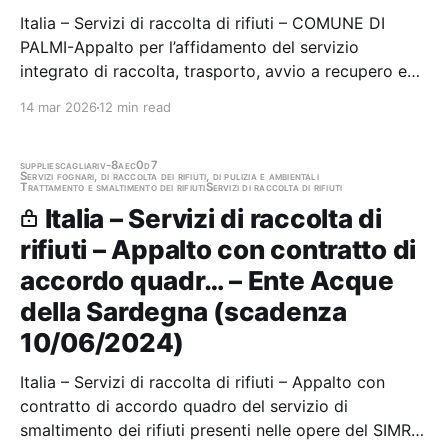
Italia – Servizi di raccolta di rifiuti – COMUNE DI
PALMI-Appalto per l’affidamento del servizio
integrato di raccolta, trasporto, avvio a recupero e
smaltimento dei rifiuti urbani e assimilati e altri servizi
14 mar 2026
12 min read
accessori...C.I.G.: 9746136DD8 Stazione appaltante:
Citta' Metropolitana di Reggio…
supplies
cagliari
v-8aec0d7
Servizi fognari, di raccolta dei rifiuti, di pulizia e ambientali
Trattamento e smaltimento dei rifiuti
Servizi di raccolta di rifiuti
Italia – Servizi di raccolta di
rifiuti – Appalto con contratto di
accordo quadr… – Ente Acque
della Sardegna (scadenza
10/06/2024)
Italia – Servizi di raccolta di rifiuti – Appalto con
contratto di accordo quadro del servizio di
smaltimento dei rifiuti presenti nelle opere del SIMR