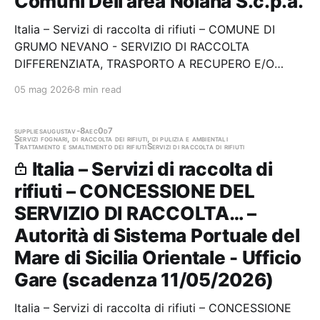
Comuni Dell'area Nolana S.c.p.a.
Italia – Servizi di raccolta di rifiuti – COMUNE DI
GRUMO NEVANO - SERVIZIO DI RACCOLTA
DIFFERENZIATA, TRASPORTO A RECUPERO E/O
SMALTIMENTO DEI RIFIUTI SOLIDI URBANI E
05 mag 2026
8 min read
ASSIMILATI ED ALTRI SERVIZI D'IGIENE URBANA PER
ANNI SETTE ED EVENTUALE PROROGA DI ANNI 1 -
CIG B9A4DE71EB Stazione appaltante:…
supplies
augusta
v-8aec0d7
Servizi fognari, di raccolta dei rifiuti, di pulizia e ambientali
Trattamento e smaltimento dei rifiuti
Servizi di raccolta di rifiuti
Italia – Servizi di raccolta di
rifiuti – CONCESSIONE DEL
SERVIZIO DI RACCOLTA… –
Autorità di Sistema Portuale del
Mare di Sicilia Orientale - Ufficio
Gare (scadenza 11/05/2026)
Italia – Servizi di raccolta di rifiuti – CONCESSIONE