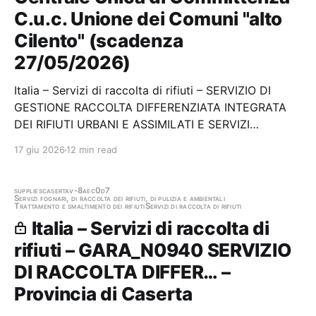
C.u.c. Unione dei Comuni "alto
Cilento" (scadenza
27/05/2026)
Italia – Servizi di raccolta di rifiuti – SERVIZIO DI
GESTIONE RACCOLTA DIFFERENZIATA INTEGRATA
DEI RIFIUTI URBANI E ASSIMILATI E SERVIZI
COMPLEMENTARI DEL COMUNE DI LUSTRA"
17 giu 2026
12 min read
VALEVOLE PER UN QUADRIENNIO Stazione
appaltante: Centrale Unica di Committenza C.u.c.
Unione dei Comuni "alto Cilento"…
supplies
caserta
v-8aec0d7
Servizi fognari, di raccolta dei rifiuti, di pulizia e ambientali
Trattamento e smaltimento dei rifiuti
Servizi di raccolta di rifiuti
Italia – Servizi di raccolta di
rifiuti – GARA_N0940 SERVIZIO
DI RACCOLTA DIFFER… –
Provincia di Caserta