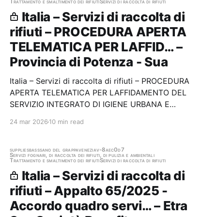
Trattamento e smaltimento dei rifiuti
Servizi di raccolta di rifiuti
Italia – Servizi di raccolta di
rifiuti – PROCEDURA APERTA
TELEMATICA PER LAFFID… –
Provincia di Potenza - Sua
Italia – Servizi di raccolta di rifiuti – PROCEDURA
APERTA TELEMATICA PER LAFFIDAMENTO DEL
SERVIZIO INTEGRATO DI IGIENE URBANA E
AMBIENTALE, compresi la Raccolta domiciliare, il
24 mar 2026
10 min read
Trasporto, il Recupero e Conferimento dei rifiuti
solidi urbani ed assimilati, in forma differenziata, la
gestione del…
supplies
basssano del grappa
venezia
v-8aec0d7
Servizi fognari, di raccolta dei rifiuti, di pulizia e ambientali
Trattamento e smaltimento dei rifiuti
Servizi di raccolta di rifiuti
Italia – Servizi di raccolta di
rifiuti – Appalto 65/2025 -
Accordo quadro servi… – Etra