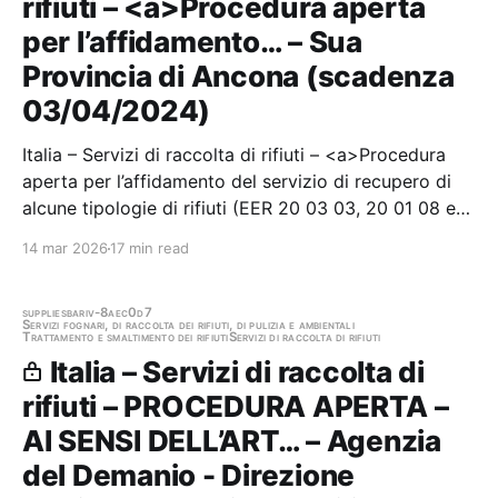
rifiuti – <a>Procedura aperta
per l’affidamento… – Sua
Provincia di Ancona (scadenza
03/04/2024)
Italia – Servizi di raccolta di rifiuti – <a>Procedura
aperta per l’affidamento del servizio di recupero di
alcune tipologie di rifiuti (EER 20 03 03, 20 01 08 e
20 02 01) urbani, oltre all’eventuale trasporto,
14 mar 2026
17 min read
raccolti nel bacino di competenza dell’ATO 2 Ancona
e nei territori dei Comuni di…
supplies
bari
v-8aec0d7
Servizi fognari, di raccolta dei rifiuti, di pulizia e ambientali
Trattamento e smaltimento dei rifiuti
Servizi di raccolta di rifiuti
Italia – Servizi di raccolta di
rifiuti – PROCEDURA APERTA –
AI SENSI DELL’ART… – Agenzia
del Demanio - Direzione