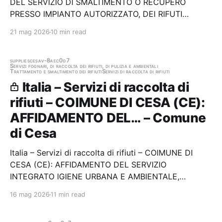
DEL SERVIZIO DI SMALTIMENTO O RECUPERO
PRESSO IMPIANTO AUTORIZZATO, DEI RIFUTI
ORGANICI DOMESTICI, CODICE CER 20.01.08
21 mag 2026
10 min read
(RIFIUTI BIODEGRADABILI DI CUCINE E MENSE)
RACCOLTI NEL TERRITORIO COMUNALE DI
CASALNUOVO DI NAPOLI PER LA DURATA DI 12
supplies
cesa
v-8aec0d7
Servizi fognari, di raccolta dei rifiuti, di pulizia e ambientali
Trattamento e smaltimento dei rifiuti
Servizi di raccolta di rifiuti
MESI…
Italia – Servizi di raccolta di
rifiuti – COIMUNE DI CESA (CE):
AFFIDAMENTO DEL… – Comune
di Cesa
Italia – Servizi di raccolta di rifiuti – COIMUNE DI
CESA (CE): AFFIDAMENTO DEL SERVIZIO
INTEGRATO IGIENE URBANA E AMBIENTALE,
COMPRESI LA RACCOLTA DOMICILIARE, IL
16 mag 2026
11 min read
TRASPORTO, IL RECUPERO E CONFERIMENTO DEI
RIFIUTI SOLIDI URBANI E ASSIMILATI, IN FORMA