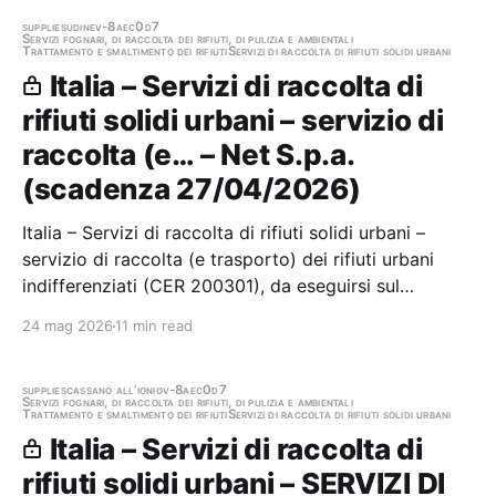
COMUNE DI MACOMER Stazione appaltante: Cmss -
Settore Iii - Appalti e…
supplies
udine
v-8aec0d7
Servizi fognari, di raccolta dei rifiuti, di pulizia e ambientali
Trattamento e smaltimento dei rifiuti
Servizi di raccolta di rifiuti solidi urbani
Italia – Servizi di raccolta di
rifiuti solidi urbani – servizio di
raccolta (e… – Net S.p.a.
(scadenza 27/04/2026)
Italia – Servizi di raccolta di rifiuti solidi urbani –
servizio di raccolta (e trasporto) dei rifiuti urbani
indifferenziati (CER 200301), da eseguirsi sul
territorio dei Comuni della Bassa Friulana Stazione
24 mag 2026
11 min read
appaltante: Net S.p.a. Scadenza 27/04/2026 Gara
scaduta, in attesa di aggiudicazione
supplies
cassano all’ionio
v-8aec0d7
Servizi fognari, di raccolta dei rifiuti, di pulizia e ambientali
Trattamento e smaltimento dei rifiuti
Servizi di raccolta di rifiuti solidi urbani
Italia – Servizi di raccolta di
rifiuti solidi urbani – SERVIZI DI