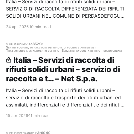
Italia – Servizi di raccolta di rifiuti solidi urbani –
SERVIZIO DI RACCOLTA DIFFERENZIATA DEI RIFIUTI
SOLIDI URBANI NEL COMUNE DI PERDASDEFOGU
Stazione appaltante: Unione dei Comuni Valle del
24 apr 2026
10 min read
Pardu e dei Tacchi Ogliastra Meridionale, Centrale di
Commitenza per Conto del Comune di
Perdasdefogu…
supplies
udine
v-bd8529f
Servizi fognari, di raccolta dei rifiuti, di pulizia e ambientali
Trattamento e smaltimento dei rifiuti
Servizi di raccolta di rifiuti solidi urbani
Italia – Servizi di raccolta di
rifiuti solidi urbani – servizio di
raccolta e t… – Net S.p.a.
Italia – Servizi di raccolta di rifiuti solidi urbani –
servizio di raccolta e trasporto dei rifiuti urbani ed
assimilati, indifferenziati e differenziati, e dei rifiuti
conferiti nei centri di raccolta, prodotti sul territorio
15 apr 2026
11 min read
di 9 Comuni delle Valli Natisone (UD) Stazione
appaltante: Net S.p.a.…
supplies
spresiano
v-e3f6040