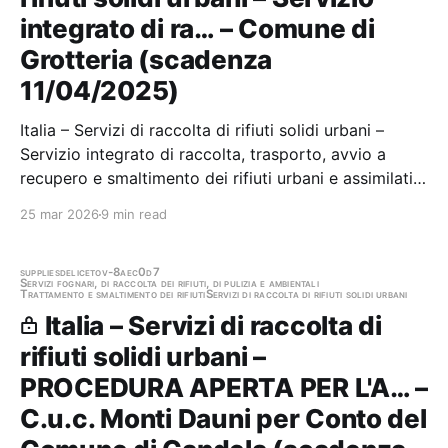
integrato di ra… – Comune di
Grotteria (scadenza
11/04/2025)
Italia – Servizi di raccolta di rifiuti solidi urbani –
Servizio integrato di raccolta, trasporto, avvio a
recupero e smaltimento dei rifiuti urbani e assimilati e
raccolta differenziata P.a.P nel territorio di Grotteria
25 mar 2026
9 min read
e altri servizi accessori – per 24 MESI a ridotto
impatto ambientale Stazione…
supplies
deliceto
v-8aec0d7
Servizi fognari, di raccolta dei rifiuti, di pulizia e ambientali
Trattamento e smaltimento dei rifiuti
Servizi di raccolta di rifiuti solidi urbani
Italia – Servizi di raccolta di
rifiuti solidi urbani –
PROCEDURA APERTA PER L'A… –
C.u.c. Monti Dauni per Conto del