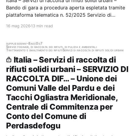
Italia – Servizi di raccolta di rifiuti solidi urbani –
Bando di gara a procedura aperta espletata tramite
piattaforma telematica n. 52/2025 Servizio di
raccolta differenziata e trasporto dei R.S.U. con il
16 mag 2026
13 min read
sistema porta a porta spazzamento stradale,
raccolta rifiuti cimiteriali e altri servizi…
supplies
osini
v-8aec0d7
Servizi fognari, di raccolta dei rifiuti, di pulizia e ambientali
Trattamento e smaltimento dei rifiuti
Servizi di raccolta di rifiuti solidi urbani
Italia – Servizi di raccolta di
rifiuti solidi urbani – SERVIZIO DI
RACCOLTA DIF… – Unione dei
Comuni Valle del Pardu e dei
Tacchi Ogliastra Meridionale,
Centrale di Commitenza per
Conto del Comune di
Perdasdefogu