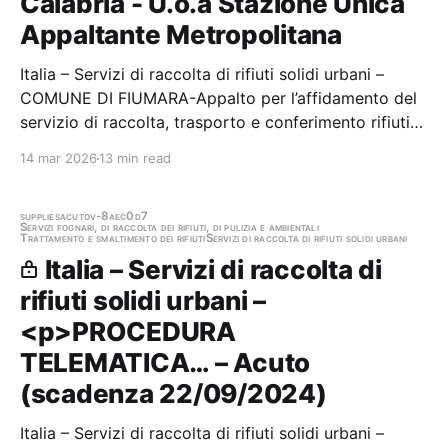
Calabria - U.o.a Stazione Unica
Appaltante Metropolitana
Italia – Servizi di raccolta di rifiuti solidi urbani –
COMUNE DI FIUMARA-Appalto per l’affidamento del
servizio di raccolta, trasporto e conferimento rifiuti
urbani per anni 3. Servizio a ridotto impatto
14 mar 2026
13 min read
ambientale D.M. del 23/06/2022. C.I.G.: 975593543F
Stazione appaltante: Citta' Metropolitana…
supplies
acuto
v-8aec0d7
Servizi fognari, di raccolta dei rifiuti, di pulizia e ambientali
Trattamento e smaltimento dei rifiuti
Servizi di raccolta di rifiuti solidi urbani
Italia – Servizi di raccolta di
rifiuti solidi urbani –
<p>PROCEDURA
TELEMATICA… – Acuto
(scadenza 22/09/2024)
Italia – Servizi di raccolta di rifiuti solidi urbani –