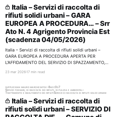
Italia – Servizi di raccolta di
rifiuti solidi urbani – GARA
EUROPEA A PROCEDURA… – Srr
Ato N. 4 Agrigento Provincia Est
(scadenza 04/05/2026)
Italia – Servizi di raccolta di rifiuti solidi urbani –
GARA EUROPEA A PROCEDURA APERTA PER
L’AFFIDAMENTO DEL SERVIZIO DI SPAZZAMENTO,
RACCOLTA E TRASPORTO ALLO SMALTIMENTO DEI
23 mar 2026
17 min read
RIFIUTI URBANI ED ALTRI SERVIZI DI IGIENE
PUBBLICA NEI COMUNI DI AGRIGENTO, ARAGONA,
CAMASTRA, CANICATTÌ, CASTROFILIPPO,…
supplies
san mauro marchesato
v-8aec0d7
Servizi fognari, di raccolta dei rifiuti, di pulizia e ambientali
Trattamento e smaltimento dei rifiuti
Servizi di raccolta di rifiuti solidi urbani
Italia – Servizi di raccolta di
rifiuti solidi urbani – SERVIZIO DI