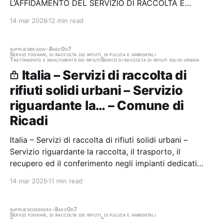
L’AFFIDAMENTO DEL SERVIZIO DI RACCOLTA E
TRASPORTO DEI RIFIUTI URBANI (RU) PER IL CBRA -
14 mar 2026
12 min read
CONSORZIO BACINO RIFIUTI ASTIGIANO CIG
9606280907 (GARA 8-2023) Stazione appaltante:
Società di Committenza Regione…
supplies
ricadi
v-8aec0d7
Servizi fognari, di raccolta dei rifiuti, di pulizia e ambientali
Trattamento e smaltimento dei rifiuti
Servizi di raccolta di rifiuti solidi urbani
Italia – Servizi di raccolta di
rifiuti solidi urbani – Servizio
riguardante la… – Comune di
Ricadi
Italia – Servizi di raccolta di rifiuti solidi urbani –
Servizio riguardante la raccolta, il trasporto, il
recupero ed il conferimento negli impianti dedicati
dei rifiuti urbani e assimilati agli urbani, Comune di
14 mar 2026
11 min read
Ricadi (VV) Stazione appaltante: Comune di Ricadi
Gara aggiudicata
supplies
cosenza
v-8aec0d7
Servizi fognari, di raccolta dei rifiuti, di pulizia e ambientali