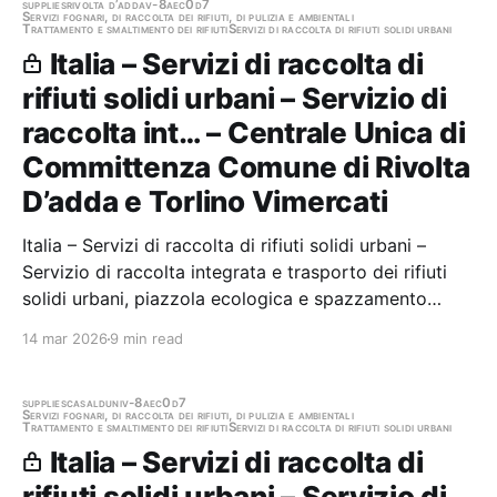
supplies
rivolta d’adda
v-8aec0d7
Servizi fognari, di raccolta dei rifiuti, di pulizia e ambientali
Trattamento e smaltimento dei rifiuti
Servizi di raccolta di rifiuti solidi urbani
Italia – Servizi di raccolta di
rifiuti solidi urbani – Servizio di
raccolta int… – Centrale Unica di
Committenza Comune di Rivolta
D’adda e Torlino Vimercati
Italia – Servizi di raccolta di rifiuti solidi urbani –
Servizio di raccolta integrata e trasporto dei rifiuti
solidi urbani, piazzola ecologica e spazzamento
strade - CIG 990299305A Stazione appaltante:
14 mar 2026
9 min read
Centrale Unica di Committenza Comune di Rivolta
D’adda e Torlino Vimercati Gara aggiudicata
supplies
casalduni
v-8aec0d7
Servizi fognari, di raccolta dei rifiuti, di pulizia e ambientali
Trattamento e smaltimento dei rifiuti
Servizi di raccolta di rifiuti solidi urbani
Italia – Servizi di raccolta di
rifiuti solidi urbani – Servizio di