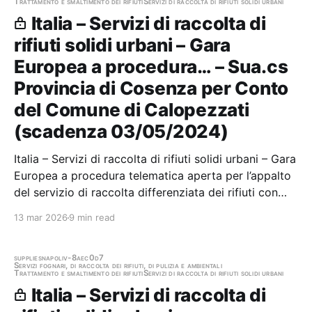
Trattamento e smaltimento dei rifiuti
Servizi di raccolta di rifiuti solidi urbani
Italia – Servizi di raccolta di
rifiuti solidi urbani – Gara
Europea a procedura… – Sua.cs
Provincia di Cosenza per Conto
del Comune di Calopezzati
(scadenza 03/05/2024)
Italia – Servizi di raccolta di rifiuti solidi urbani – Gara
Europea a procedura telematica aperta per l’appalto
del servizio di raccolta differenziata dei rifiuti con
sistema porta a porta, Trasporto e Smaltimento dei
13 mar 2026
9 min read
rifiuti, Gestione del centro di raccolta del Comune di
Calopezzati per la…
supplies
napoli
v-8aec0d7
Servizi fognari, di raccolta dei rifiuti, di pulizia e ambientali
Trattamento e smaltimento dei rifiuti
Servizi di raccolta di rifiuti solidi urbani
Italia – Servizi di raccolta di