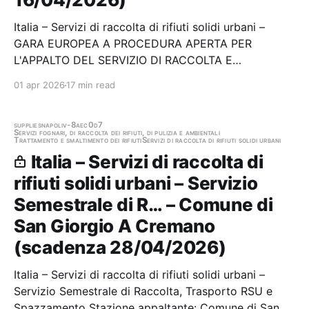
Italia – Servizi di raccolta di rifiuti solidi urbani –
GARA EUROPEA A PROCEDURA APERTA PER
L'APPALTO DEL SERVIZIO DI RACCOLTA E
TRASPORTO DEI RU CLASSIFICATO COME "VERDE"
01 apr 2026
17 min read
AI SENSI DEI CRITERI DEL DM DEL 07/04/2025 DEL
COMUNE DI MACOMER Stazione appaltante: Cmss -
Settore Iii - Appalti e…
supplies
napoli
v-8aec0d7
Servizi fognari, di raccolta dei rifiuti, di pulizia e ambientali
Trattamento e smaltimento dei rifiuti
Servizi di raccolta di rifiuti solidi urbani
Italia – Servizi di raccolta di
rifiuti solidi urbani – Servizio
Semestrale di R… – Comune di
San Giorgio A Cremano
(scadenza 28/04/2026)
Italia – Servizi di raccolta di rifiuti solidi urbani –
Servizio Semestrale di Raccolta, Trasporto RSU e
Spazzamento Stazione appaltante: Comune di San