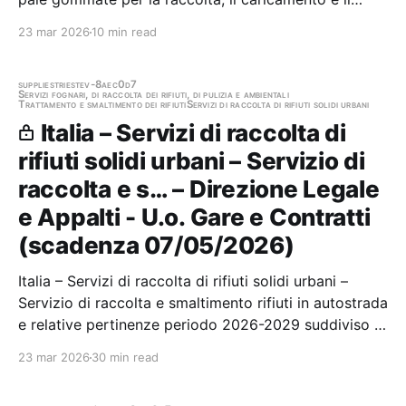
trasporto presso la piattaforma impiantistica di
23 mar 2026
10 min read
Bellolampo (PA), di rifiuti urbani indifferenziati, anche
abbandonati su suolo pubblico, del…
supplies
trieste
v-8aec0d7
Servizi fognari, di raccolta dei rifiuti, di pulizia e ambientali
Trattamento e smaltimento dei rifiuti
Servizi di raccolta di rifiuti solidi urbani
Italia – Servizi di raccolta di
rifiuti solidi urbani – Servizio di
raccolta e s… – Direzione Legale
e Appalti - U.o. Gare e Contratti
(scadenza 07/05/2026)
Italia – Servizi di raccolta di rifiuti solidi urbani –
Servizio di raccolta e smaltimento rifiuti in autostrada
e relative pertinenze periodo 2026-2029 suddiviso in
due lotti (di cui uno riservato) Stazione appaltante:
23 mar 2026
30 min read
Direzione Legale e Appalti - U.o. Gare e Contratti
Scadenza 07/05/2026 Gara…