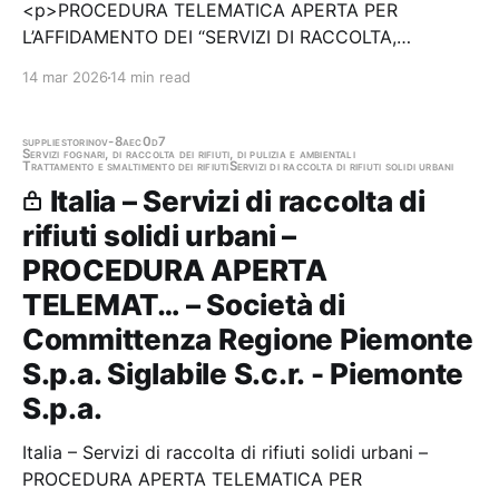
<p>PROCEDURA TELEMATICA APERTA PER
L’AFFIDAMENTO DEI “SERVIZI DI RACCOLTA,
TRASPORTO E CONFERIMENTO DEI RIFIUTI SOLIDI
14 mar 2026
14 min read
URBANI E ASSIMILATI, SERVIZI DI NETTEZZA
URBANA, SPAZZAMENTO ED ALTRI SERVIZI
CONNESSI E CORRELATI A QUELLI PRECEDENTI”
supplies
torino
v-8aec0d7
Servizi fognari, di raccolta dei rifiuti, di pulizia e ambientali
Trattamento e smaltimento dei rifiuti
Servizi di raccolta di rifiuti solidi urbani
DEL…
Italia – Servizi di raccolta di
rifiuti solidi urbani –
PROCEDURA APERTA
TELEMAT… – Società di
Committenza Regione Piemonte
S.p.a. Siglabile S.c.r. - Piemonte
S.p.a.
Italia – Servizi di raccolta di rifiuti solidi urbani –
PROCEDURA APERTA TELEMATICA PER