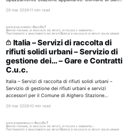
Giorgio A Cremano Scadenza 28/04/2026 Gara
29 mar 2026
11 min read
scaduta, in attesa di aggiudicazione
supplies
alghero
v-8aec0d7
Servizi fognari, di raccolta dei rifiuti, di pulizia e ambientali
Trattamento e smaltimento dei rifiuti
Servizi di raccolta di rifiuti solidi urbani
Italia – Servizi di raccolta di
rifiuti solidi urbani – Servizio di
gestione dei… – Gare e Contratti
C.u.c.
Italia – Servizi di raccolta di rifiuti solidi urbani –
Servizio di gestione dei rifiuti urbani e servizi
accessori per il Comune di Alghero Stazione
appaltante: Gare e Contratti C.u.c. Gara aggiudicata
29 mar 2026
10 min read
supplies
monreale
v-8aec0d7
Servizi fognari, di raccolta dei rifiuti, di pulizia e ambientali
Trattamento e smaltimento dei rifiuti
Servizi di raccolta di rifiuti solidi urbani