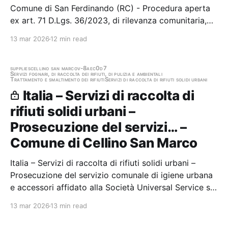
Comune di San Ferdinando (RC) - Procedura aperta
ex art. 71 D.Lgs. 36/2023, di rilevanza comunitaria,
interamente telematica, avente ad oggetto
13 mar 2026
12 min read
l’affidamento del SERVIZIO TRIENNALE DI RACCOLTA,
TRASPORTO E SMALTIMENTO RIFIUTI SOLIDI URBANI
E…
supplies
cellino san marco
v-8aec0d7
Servizi fognari, di raccolta dei rifiuti, di pulizia e ambientali
Trattamento e smaltimento dei rifiuti
Servizi di raccolta di rifiuti solidi urbani
Italia – Servizi di raccolta di
rifiuti solidi urbani –
Prosecuzione del servizi… –
Comune di Cellino San Marco
Italia – Servizi di raccolta di rifiuti solidi urbani –
Prosecuzione del servizio comunale di igiene urbana
e accessori affidato alla Società Universal Service srl
(Ordinanza sindacale n. 7 del 07-03-2024). PRESA
13 mar 2026
13 min read
D’ATTO E IMPEGNO DI SPESA per il periodo dal
01/05/2024 al 31/10/2024. Stazione…