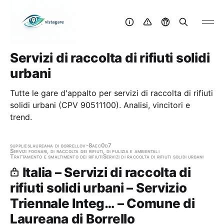
Servizi di raccolta di rifiuti solidi
urbani
Tutte le gare d'appalto per servizi di raccolta di rifiuti
solidi urbani (CPV 90511100). Analisi, vincitori e
trend.
supplies
laureana di borrello
v-8aec0d7
Servizi fognari, di raccolta dei rifiuti, di pulizia e ambientali
Trattamento e smaltimento dei rifiuti
Servizi di raccolta di rifiuti solidi urbani
Italia – Servizi di raccolta di
rifiuti solidi urbani – Servizio
Triennale Integ… – Comune di
Laureana di Borrello