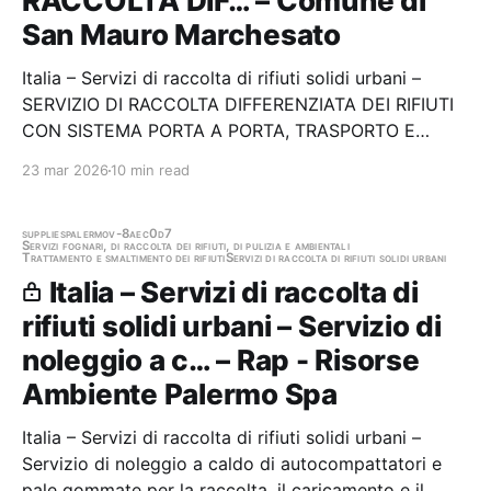
RACCOLTA DIF… – Comune di
San Mauro Marchesato
Italia – Servizi di raccolta di rifiuti solidi urbani –
SERVIZIO DI RACCOLTA DIFFERENZIATA DEI RIFIUTI
CON SISTEMA PORTA A PORTA, TRASPORTO E
SMALTIMENTO DEL COMUNE DI SAN MAURO
23 mar 2026
10 min read
MARCHESATO PER LA DURATA DI DUE (2) ANNI
Stazione appaltante: Comune di San Mauro
Marchesato Gara aggiudicata
supplies
palermo
v-8aec0d7
Servizi fognari, di raccolta dei rifiuti, di pulizia e ambientali
Trattamento e smaltimento dei rifiuti
Servizi di raccolta di rifiuti solidi urbani
Italia – Servizi di raccolta di
rifiuti solidi urbani – Servizio di
noleggio a c… – Rap - Risorse
Ambiente Palermo Spa
Italia – Servizi di raccolta di rifiuti solidi urbani –
Servizio di noleggio a caldo di autocompattatori e
pale gommate per la raccolta, il caricamento e il