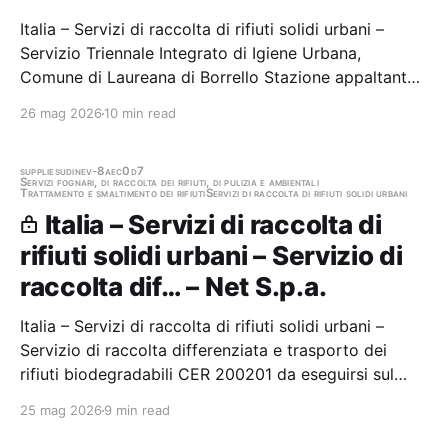
Italia – Servizi di raccolta di rifiuti solidi urbani –
Servizio Triennale Integrato di Igiene Urbana,
Comune di Laureana di Borrello Stazione appaltante:
Comune di Laureana di Borrello Gara aggiudicata
26 mag 2026
10 min read
supplies
udine
v-8aec0d7
Servizi fognari, di raccolta dei rifiuti, di pulizia e ambientali
Trattamento e smaltimento dei rifiuti
Servizi di raccolta di rifiuti solidi urbani
Italia – Servizi di raccolta di
rifiuti solidi urbani – Servizio di
raccolta dif… – Net S.p.a.
Italia – Servizi di raccolta di rifiuti solidi urbani –
Servizio di raccolta differenziata e trasporto dei
rifiuti biodegradabili CER 200201 da eseguirsi sul
territorio dei Comuni della" Bassa Friulana" Stazione
25 mag 2026
9 min read
appaltante: Net S.p.a. Gara aggiudicata