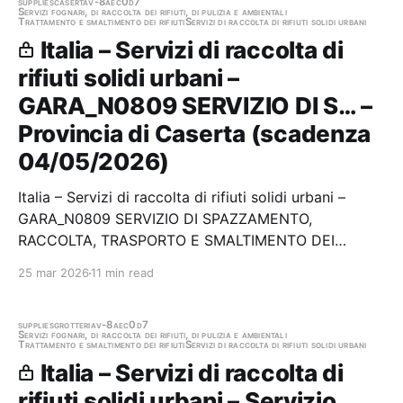
supplies
caserta
v-8aec0d7
Servizi fognari, di raccolta dei rifiuti, di pulizia e ambientali
Trattamento e smaltimento dei rifiuti
Servizi di raccolta di rifiuti solidi urbani
Italia – Servizi di raccolta di
rifiuti solidi urbani –
GARA_N0809 SERVIZIO DI S… –
Provincia di Caserta (scadenza
04/05/2026)
Italia – Servizi di raccolta di rifiuti solidi urbani –
GARA_N0809 SERVIZIO DI SPAZZAMENTO,
RACCOLTA, TRASPORTO E SMALTIMENTO DEI
RIFIUTI SOLIDI URBANI DIFFERENZIATI E
25 mar 2026
11 min read
INDIFFERENZIATI, COMPRESI QUELLI ASSIMILATI, ED
ALTRI SERVIZI DI IGIENE PUBBLICA DEL COMUNE DI
ORTA DI ATELLA per la durata di…
supplies
grotteria
v-8aec0d7
Servizi fognari, di raccolta dei rifiuti, di pulizia e ambientali
Trattamento e smaltimento dei rifiuti
Servizi di raccolta di rifiuti solidi urbani
Italia – Servizi di raccolta di
rifiuti solidi urbani – Servizio