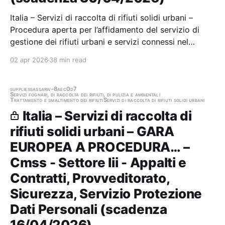
Italia – Servizi di raccolta di rifiuti solidi urbani –
Procedura aperta per l’affidamento del servizio di
gestione dei rifiuti urbani e servizi connessi nel
territorio dei comuni di Mara, Monteleone
02 apr 2026
38 min read
Roccadoria, Padria, Romana e Villanova Monteleone
per la Stazione appaltante: Comunita Montana…
supplies
sassari
v-8aec0d7
Servizi fognari, di raccolta dei rifiuti, di pulizia e ambientali
Trattamento e smaltimento dei rifiuti
Servizi di raccolta di rifiuti solidi urbani
Italia – Servizi di raccolta di
rifiuti solidi urbani – GARA
EUROPEA A PROCEDURA… –
Cmss - Settore Iii - Appalti e
Contratti, Provveditorato,
Sicurezza, Servizio Protezione
Dati Personali (scadenza
16/04/2026)