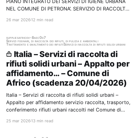
PIANO INTEGRATO DEI SERVIZI DI IGIENE URBANA
NEL COMUNE DI PETRONA’. SERVIZIO DI RACCOLTA,
TRASPORTO E SMALTIMENTO RIFIUTI SOLIDI URBANI
26 mar 2026
12 min read
E ASSIMILATI, RIFIUTI DIFFERENZIATI E SERVIZI
COMPLEMENTARI SUL TERRITORIO DEL COMUNE DI
PETRONA'…
supplies
africo
v-8aec0d7
Servizi fognari, di raccolta dei rifiuti, di pulizia e ambientali
Trattamento e smaltimento dei rifiuti
Servizi di raccolta di rifiuti solidi urbani
Italia – Servizi di raccolta di
rifiuti solidi urbani – Appalto per
affidamento… – Comune di
Africo (scadenza 20/04/2026)
Italia – Servizi di raccolta di rifiuti solidi urbani –
Appalto per affidamento servizio raccolta, trasporto,
conferimento rifiuti urbani raccolti nel Comune di
Africo con il sistema porta a porta, comprensivo di
25 mar 2026
13 min read
spazzamento stradale manuale e meccanizzato,
disinfestazione, derattizzazione e…