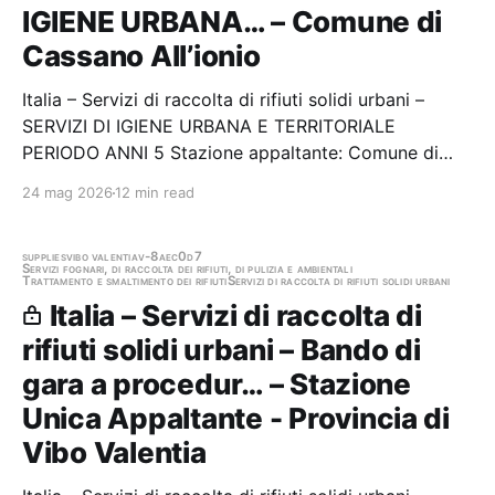
IGIENE URBANA… – Comune di
Cassano All’ionio
Italia – Servizi di raccolta di rifiuti solidi urbani –
SERVIZI DI IGIENE URBANA E TERRITORIALE
PERIODO ANNI 5 Stazione appaltante: Comune di
Cassano All’ionio Gara aggiudicata
24 mag 2026
12 min read
supplies
vibo valentia
v-8aec0d7
Servizi fognari, di raccolta dei rifiuti, di pulizia e ambientali
Trattamento e smaltimento dei rifiuti
Servizi di raccolta di rifiuti solidi urbani
Italia – Servizi di raccolta di
rifiuti solidi urbani – Bando di
gara a procedur… – Stazione
Unica Appaltante - Provincia di
Vibo Valentia