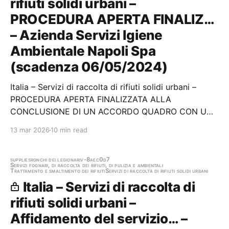
rifiuti solidi urbani –
PROCEDURA APERTA FINALIZ…
– Azienda Servizi Igiene
Ambientale Napoli Spa
(scadenza 06/05/2024)
Italia – Servizi di raccolta di rifiuti solidi urbani –
PROCEDURA APERTA FINALIZZATA ALLA
CONCLUSIONE DI UN ACCORDO QUADRO CON UN
UNICO OPERATORE ECONOMICO PER
13 mar 2026
10 min read
L’AFFIDAMENTO DEL SERVIZIO DI SELEZIONE,
PRELIEVO, TRASPORTO E TRATTAMENTO, PRESSO
IMPIANTI ALL’UOPO AUTORIZZATI, DI CUMULI DI
supplies
ronchi dei legionari
v-8aec0d7
Servizi fognari, di raccolta dei rifiuti, di pulizia e ambientali
Trattamento e smaltimento dei rifiuti
Servizi di raccolta di rifiuti solidi urbani
RIFIUTI…
Italia – Servizi di raccolta di
rifiuti solidi urbani –
Affidamento del servizio… –