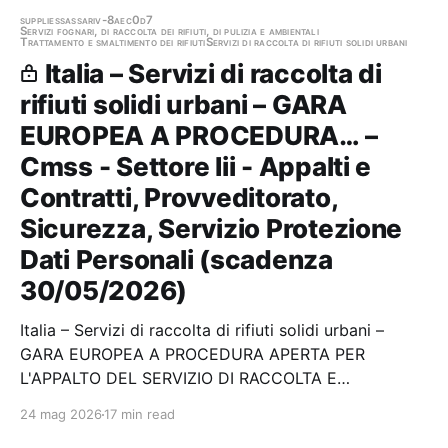
supplies
sassari
v-8aec0d7
Servizi fognari, di raccolta dei rifiuti, di pulizia e ambientali
Trattamento e smaltimento dei rifiuti
Servizi di raccolta di rifiuti solidi urbani
Italia – Servizi di raccolta di
rifiuti solidi urbani – GARA
EUROPEA A PROCEDURA… –
Cmss - Settore Iii - Appalti e
Contratti, Provveditorato,
Sicurezza, Servizio Protezione
Dati Personali (scadenza
30/05/2026)
Italia – Servizi di raccolta di rifiuti solidi urbani –
GARA EUROPEA A PROCEDURA APERTA PER
L'APPALTO DEL SERVIZIO DI RACCOLTA E
TRASPORTO DEI RU CLASSIFICATO COME "VERDE"
24 mag 2026
17 min read
AI SENSI DEI CRITERI DEL DM DEL 07/04/2025 DEL