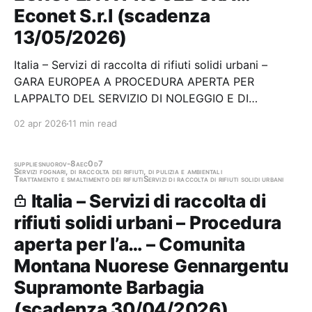
Econet S.r.l (scadenza
13/05/2026)
Italia – Servizi di raccolta di rifiuti solidi urbani –
GARA EUROPEA A PROCEDURA APERTA PER
LAPPALTO DEL SERVIZIO DI NOLEGGIO E DI
SVUOTAMENTO CAMPANE STRADALI PER LA
02 apr 2026
11 min read
RACCOLTA DEL VETRO CODICE EER 15.01.07 OLTRE
SVUOTAMENTO CASSONI
SCARRABILI/CONTENITORI IN METALLO PRESSO I
supplies
nuoro
v-8aec0d7
Servizi fognari, di raccolta dei rifiuti, di pulizia e ambientali
Trattamento e smaltimento dei rifiuti
Servizi di raccolta di rifiuti solidi urbani
CENTRI DI RACCOLTA DI…
Italia – Servizi di raccolta di
rifiuti solidi urbani – Procedura
aperta per l’a… – Comunita
Montana Nuorese Gennargentu
Supramonte Barbagia
(scadenza 30/04/2026)