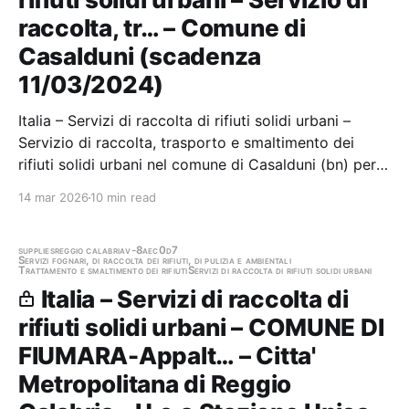
raccolta, tr… – Comune di
Casalduni (scadenza
11/03/2024)
Italia – Servizi di raccolta di rifiuti solidi urbani –
Servizio di raccolta, trasporto e smaltimento dei
rifiuti solidi urbani nel comune di Casalduni (bn) per
la durata di anni cinque Stazione appaltante: Comune
14 mar 2026
10 min read
di Casalduni Scadenza 11/03/2024 Gara scaduta, in
attesa di aggiudicazione
supplies
reggio calabria
v-8aec0d7
Servizi fognari, di raccolta dei rifiuti, di pulizia e ambientali
Trattamento e smaltimento dei rifiuti
Servizi di raccolta di rifiuti solidi urbani
Italia – Servizi di raccolta di
rifiuti solidi urbani – COMUNE DI
FIUMARA-Appalt… – Citta'
Metropolitana di Reggio