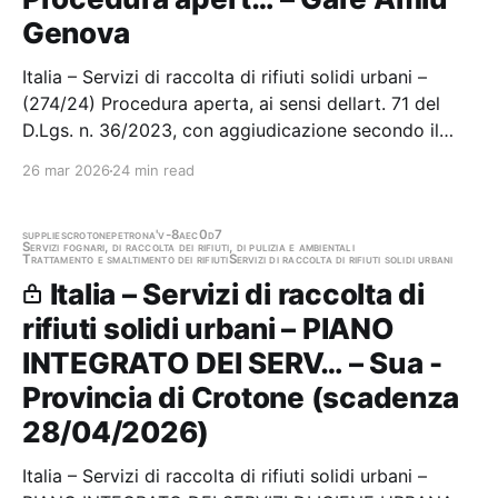
Genova
Italia – Servizi di raccolta di rifiuti solidi urbani –
(274/24) Procedura aperta, ai sensi dellart. 71 del
D.Lgs. n. 36/2023, con aggiudicazione secondo il
criterio dellofferta economicamente più vantaggiosa,
26 mar 2026
24 min read
ai sensi dellart. 108, comma 2 del D.Lgs. 36/2023,
per la scelta del contraente cui…
supplies
crotone
petrona'
v-8aec0d7
Servizi fognari, di raccolta dei rifiuti, di pulizia e ambientali
Trattamento e smaltimento dei rifiuti
Servizi di raccolta di rifiuti solidi urbani
Italia – Servizi di raccolta di
rifiuti solidi urbani – PIANO
INTEGRATO DEI SERV… – Sua -
Provincia di Crotone (scadenza
28/04/2026)
Italia – Servizi di raccolta di rifiuti solidi urbani –