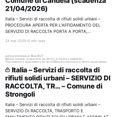
Comune di Candela (scadenza
21/04/2026)
Italia – Servizi di raccolta di rifiuti solidi urbani –
PROCEDURA APERTA PER L'AFFIDAMENTO DEL
SERVIZIO DI RACCOLTA PORTA A PORTA,
TRASPORTO E SMALTIMENTO DEI RIFIUTI URBANI
24 mar 2026
10 min read
ED ASSIMILATI, RECUPERO DI FRAZIONE DI
RACCOLTA DIFFERENZIATA, SPAZZAMENTO ED
ALTRI SERVIZI ACCESSORI NEL COMUNE DI
supplies
strongoli
v-8aec0d7
Servizi fognari, di raccolta dei rifiuti, di pulizia e ambientali
Trattamento e smaltimento dei rifiuti
Servizi di raccolta di rifiuti solidi urbani
CANDELA…
Italia – Servizi di raccolta di
rifiuti solidi urbani – SERVIZIO DI
RACCOLTA, TR… – Comune di
Strongoli
Italia – Servizi di raccolta di rifiuti solidi urbani –
SERVIZIO DI RACCOLTA, TRASPORTO E