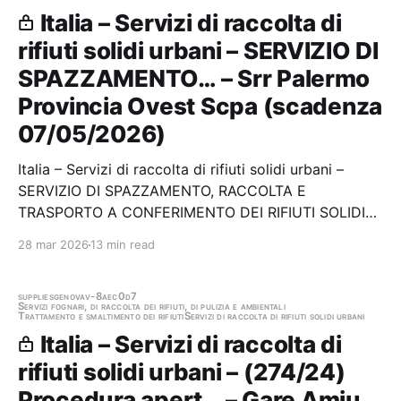
Italia – Servizi di raccolta di
rifiuti solidi urbani – SERVIZIO DI
SPAZZAMENTO… – Srr Palermo
Provincia Ovest Scpa (scadenza
07/05/2026)
Italia – Servizi di raccolta di rifiuti solidi urbani –
SERVIZIO DI SPAZZAMENTO, RACCOLTA E
TRASPORTO A CONFERIMENTO DEI RIFIUTI SOLIDI
URBANI E FRAZIONI DIFFERENZIATE NONCHE’ DI
28 mar 2026
13 min read
ALTRI SERVIZI DI IGIENE URBANA IN 5 COMUNI
DELLA SRR “PALERMO PROVINCIA OVEST” S.c.p.a.
Stazione appaltante: Srr…
supplies
genova
v-8aec0d7
Servizi fognari, di raccolta dei rifiuti, di pulizia e ambientali
Trattamento e smaltimento dei rifiuti
Servizi di raccolta di rifiuti solidi urbani
Italia – Servizi di raccolta di
rifiuti solidi urbani – (274/24)
Procedura apert… – Gare Amiu