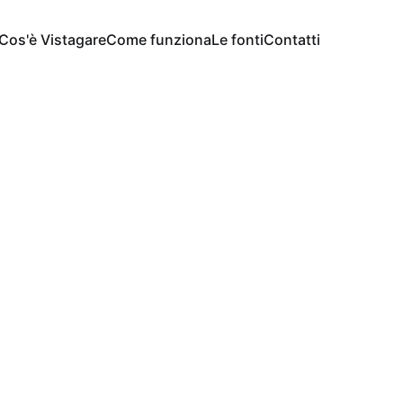
Cos'è Vistagare
Come funziona
Le fonti
Contatti