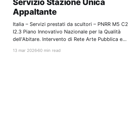
Servizio Stazione Unica
Appaltante
Italia – Servizi prestati da scultori – PNRR M5 C2
I2.3 Piano Innovativo Nazionale per la Qualità
dell'Abitare. Intervento di Rete Arte Pubblica e
Periferie nell'ambito della proposta GenerAzioni
13 mar 2026
60 min read
Urbane ID 489. Realizzazione di n.14 opere d'arte.
Stazione appaltante: Città Metropolitana di Bari -…