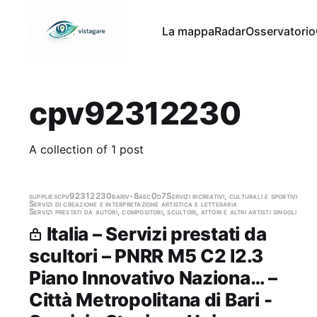
La mappa
Radar
Osservatorio
cpv92312230
A collection of 1 post
supplies
cpv92312230
bari
v-8aec0d7
Servizi ricreativi, culturali e sportivi
Servizi di creazione e interpretazione artistica e letteraria
Servizi prestati da autori, compositori, scultori, attori e altri artisti singoli
Italia – Servizi prestati da
scultori – PNRR M5 C2 I2.3
Piano Innovativo Naziona… –
Città Metropolitana di Bari -