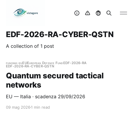
EDF-2026-RA-CYBER-QSTN
A collection of 1 post
funding-eu
EU
European Defence Fund
EDF-2026-RA
EDF-2026-RA-CYBER-QSTN
Quantum secured tactical
networks
EU — Italia · scadenza 29/09/2026
09 mag 2026
1 min read