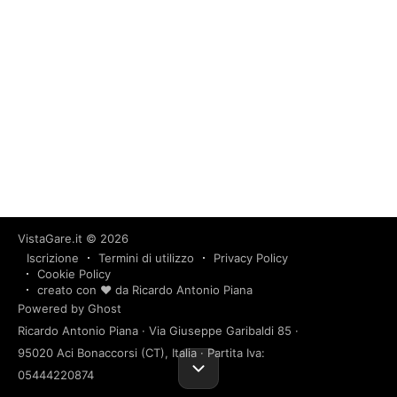
VistaGare.it
© 2026
Iscrizione
Termini di utilizzo
Privacy Policy
Cookie Policy
creato con ❤️ da Ricardo Antonio Piana
Powered by Ghost
Ricardo Antonio Piana · Via Giuseppe Garibaldi 85 ·
95020 Aci Bonaccorsi (CT), Italia · Partita Iva:
05444220874