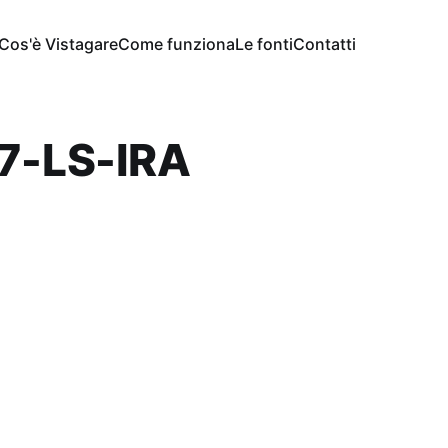
Cos'è Vistagare
Come funziona
Le fonti
Contatti
7-LS-IRA