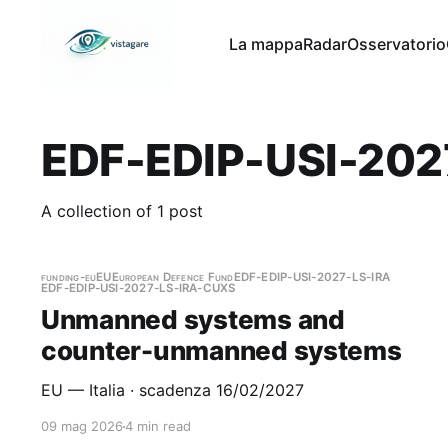
La mappa
Radar
Osservatorio
EDF-EDIP-USI-202
A collection of 1 post
funding-eu
EU
European Defence Fund
EDF-EDIP-USI-2027-LS-IRA
EDF-EDIP-USI-2027-LS-IRA-CUXS
Unmanned systems and
counter-unmanned systems
EU — Italia · scadenza 16/02/2027
09 mag 2026
4 min read