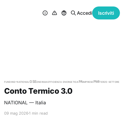
Accedi
Iscriviti
funding-national
GSE
energia
efficienza energetica
PA
imprese
PMI
terzo settore
Conto Termico 3.0
NATIONAL — Italia
09 mag 2026
1 min read