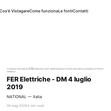
Cos'è Vistagare
Come funziona
Le fonti
Contatti
funding-national
GSE
energia
fonti rinnovabili
fotovoltaico
eolico
idroelettrico
imprese
FER Elettriche - DM 4 luglio
2019
NATIONAL — Italia
09 mag 2026
2 min read