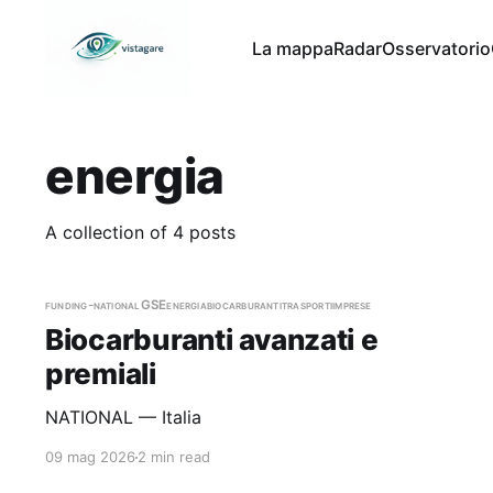
La mappa
Radar
Osservatorio
energia
A collection of 4 posts
funding-national
GSE
energia
biocarburanti
trasporti
imprese
Biocarburanti avanzati e
premiali
NATIONAL — Italia
09 mag 2026
2 min read