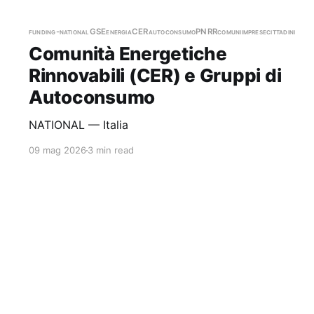
funding-national
GSE
energia
CER
autoconsumo
PNRR
comuni
imprese
cittadini
Comunità Energetiche
Rinnovabili (CER) e Gruppi di
Autoconsumo
NATIONAL — Italia
09 mag 2026
3 min read