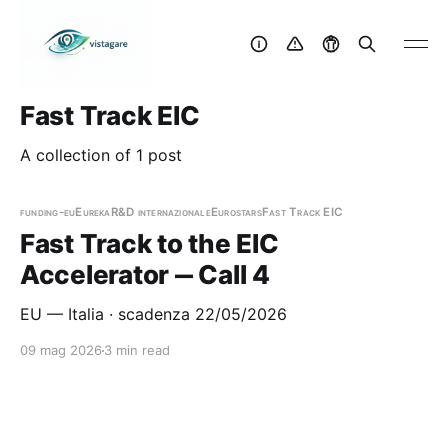
Fast Track EIC
A collection of 1 post
funding-eu
Eureka
R&D internazionale
Eurostars
Fast Track EIC
Fast Track to the EIC
Accelerator ‒ Call 4
EU — Italia · scadenza 22/05/2026
09 mag 2026
3 min read