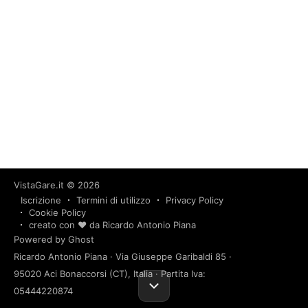
VistaGare.it
© 2026
Iscrizione
Termini di utilizzo
Privacy Policy
Cookie Policy
creato con ❤️ da Ricardo Antonio Piana
Powered by Ghost
Ricardo Antonio Piana · Via Giuseppe Garibaldi 85 ·
95020 Aci Bonaccorsi (CT), Italia · Partita Iva:
05444220874