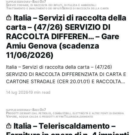
supplies
genova
v-8aec0d7
Servizi fognari, di raccolta dei rifiuti, di pulizia e ambientali
Trattamento e smaltimento dei rifiuti
Servizi di raccolta della carta
Italia – Servizi di raccolta della
carta – (47/26) SERVIZIO DI
RACCOLTA DIFFEREN… – Gare
Amiu Genova (scadenza
11/06/2026)
Italia – Servizi di raccolta della carta – (47/26)
SERVIZIO DI RACCOLTA DIFFERENZIATA DI CARTA E
CARTONE STRADALE (CER 20.01.01) E RACCOLTA
DIFFERENZIATA DI IMBALLAGGI IN CARTA E
14 lug 2026
19 min read
CARTONE (CER 15.01.01) NEL TERRITORIO DEL
COMUNE DI GENOVA, IN DUE LOTTI Stazione
appaltante: Gare Amiu Genova Scadenza…
supplies
verona
v-8aec0d7
Prodotti derivati dal petrolio, combustibili, elettricità e altre fonti di energia
Vapore, acqua calda e prodotti affini
Teleriscaldamento
Italia – Teleriscaldamento –