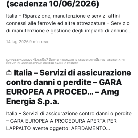
(scadenza 10/06/2026)
Italia – Riparazione, manutenzione e servizi affini
connessi alle ferrovie ed altre attrezzature – Servizio
di manutenzione e gestione degli impianti di annuncio
di prossima fermata e di viaggio informato installati
14 lug 2026
9 min read
sui convogli Metro. Stazione appaltante: Atac -
Acquisti Industriali Scadenza…
supplies
palermo
v-8aec0d7
Servizi finanziari e assicurativi
Servizi assicurativi
Servizi di assicurazione contro danni o perdite
Italia – Servizi di assicurazione
contro danni o perdite – GARA
EUROPEA A PROCED… – Amg
Energia S.p.a.
Italia – Servizi di assicurazione contro danni o perdite
– GARA EUROPEA A PROCEDURA APERTA PER
LAPPALTO avente oggetto: AFFIDAMENTO
TRIENNALE DELLE COPERTURE ASSICURATIVE DI