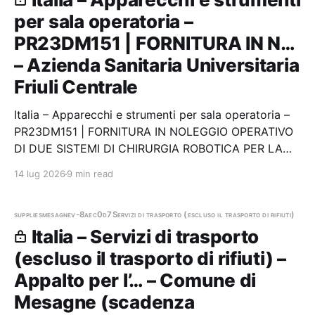
per sala operatoria –
PR23DM151 | FORNITURA IN N…
– Azienda Sanitaria Universitaria
Friuli Centrale
Italia – Apparecchi e strumenti per sala operatoria –
PR23DM151 | FORNITURA IN NOLEGGIO OPERATIVO
DI DUE SISTEMI DI CHIRURGIA ROBOTICA PER LA
CHIRURGIA PROTESICA IN ORTOPEDIA PER
14 lug 2026
9 min read
PROCEDURE DI PROTESI DI ANCA E PROTESI DI
GINOCCHIO (MULTI-COMPARTIMENTALE E MONO-
COMPARTIMENTALE) Stazione appaltante:…
supplies
mesagne
v-8aec0d7
Servizi di trasporto (escluso il trasporto di rifiuti)
Italia – Servizi di trasporto
(escluso il trasporto di rifiuti) –
Appalto per l’… – Comune di
Mesagne (scadenza