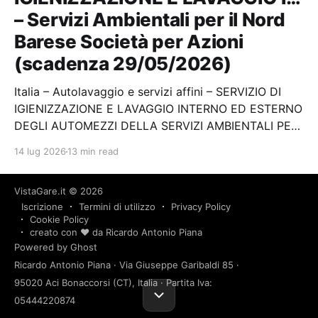
– Servizi Ambientali per il Nord
Barese Società per Azioni
(scadenza 29/05/2026)
Italia – Autolavaggio e servizi affini – SERVIZIO DI
IGIENIZZAZIONE E LAVAGGIO INTERNO ED ESTERNO
DEGLI AUTOMEZZI DELLA SERVIZI AMBIENTALI PER
IL NORD BARESE SUDDIVISO TERRITORIALMENTE IN
14 lug 2026
13 min read
DUE LOTTI Stazione appaltante: Servizi Ambientali
per il Nord Barese Società per Azioni Scadenza
VistaGare.it
© 2026
29/05/2026…
supplies
brescia
v-8aec0d7
Servizi finanziari e assicurativi
Servizi assicurativi
Iscrizione
Termini di utilizzo
Privacy Policy
Italia – Servizi assicurativi –
Cookie Policy
Polizza All Risks patrimonio
creato con ❤️ da Ricardo Antonio Piana
Powered by Ghost
immobiliare, mobili… – Settore
Ricardo Antonio Piana · Via Giuseppe Garibaldi 85 ·
Acquisizioni di Beni Servizi e
95020 Aci Bonaccorsi (CT), Italia · Partita Iva:
Lavori (scadenza 08/06/2026)
05444220874