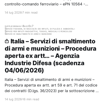
controllo-comando ferroviario – ePN 10564 -
Fornitura e riparazione di materiali di
14 lug 2026
7 min read
costruzione/progettazione FISA Stazione appaltante:
Trenitalia S.p.a. Direzione Logistica Industriale…
supplies
roma
v-8aec0d7
Servizi fognari, di raccolta dei rifiuti, di pulizia e ambientali
Servizi per rifiuti radioattivi, tossici, medicali e pericolosi
Servizi di smaltimento di armi e munizioni
Italia – Servizi di smaltimento
di armi e munizioni – Procedura
aperta ex artt… – Agenzia
Industrie Difesa (scadenza
04/06/2026)
Italia – Servizi di smaltimento di armi e munizioni –
Procedura aperta ex artt. art 59 e art. 71 del codice
dei contratti (D.lgs. 36/2023) per la sottoscrizione di
un Accordo Quadro della durata di due anni con
14 lug 2026
16 min read
unico operatore economico, per l’affidamento del