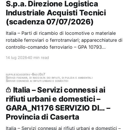
S.p.a. Direzione Logistica
Industriale Acquisti Tecnici
(scadenza 07/07/2026)
Italia – Parti di ricambio di locomotive o materiale
rotabile ferroviari o ferrotranviari; apparecchiature di
controllo-comando ferroviario – GPA 10793
FORNITURA DI fornitura di “Tubi in gomma o acciaio,
14 lug 2026
40 min read
flessibili e/o rigidi per applicazioni varie sui Rotabili
Ferroviari” suddivisa in 6 lotti…
supplies
caserta
v-8aec0d7
Servizi fognari, di raccolta dei rifiuti, di pulizia e ambientali
Servizi connessi ai rifiuti urbani e domestici
Italia – Servizi connessi ai
rifiuti urbani e domestici –
GARA_N1176 SERVIZIO DI… –
Provincia di Caserta
Italia – Servizi connessi ai rifiuti urbani e domestici –