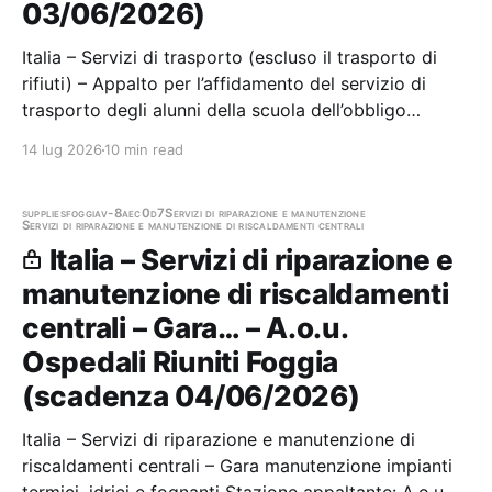
03/06/2026)
Italia – Servizi di trasporto (escluso il trasporto di
rifiuti) – Appalto per l’affidamento del servizio di
trasporto degli alunni della scuola dell’obbligo
residenti nelle zone rurali ed extraurbane per tre anni
14 lug 2026
10 min read
scolastici.Procedura aperta ex art. 71 del D. Lgs. n.
36/2023, criterio dell’offerta…
supplies
foggia
v-8aec0d7
Servizi di riparazione e manutenzione
Servizi di riparazione e manutenzione di riscaldamenti centrali
Italia – Servizi di riparazione e
manutenzione di riscaldamenti
centrali – Gara… – A.o.u.
Ospedali Riuniti Foggia
(scadenza 04/06/2026)
Italia – Servizi di riparazione e manutenzione di
riscaldamenti centrali – Gara manutenzione impianti