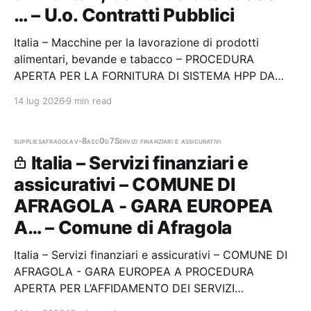
… – U.o. Contratti Pubblici
Italia – Macchine per la lavorazione di prodotti
alimentari, bevande e tabacco – PROCEDURA
APERTA PER LA FORNITURA DI SISTEMA HPP DA
LABORATORIO PER LE ESIGENZE DEL
14 lug 2026
9 min read
DIPARTIMENTO DI SCIENZE MATEMATICHE, FISICHE
E INFORMATICHE DELLUNIVERSIT DI PARMA
Stazione appaltante: U.o. Contratti Pubblici Gara…
supplies
afragola
v-8aec0d7
Servizi finanziari e assicurativi
Italia – Servizi finanziari e
assicurativi – COMUNE DI
AFRAGOLA - GARA EUROPEA
A… – Comune di Afragola
Italia – Servizi finanziari e assicurativi – COMUNE DI
AFRAGOLA - GARA EUROPEA A PROCEDURA
APERTA PER L’AFFIDAMENTO DEI SERVIZI
ASSICURATIVI LEGATI ALLA RESPONSABILITÀ CIVILE