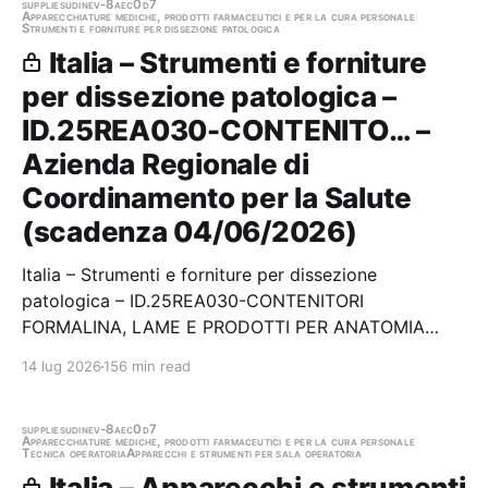
scaduta,…
supplies
udine
v-8aec0d7
Apparecchiature mediche, prodotti farmaceutici e per la cura personale
Strumenti e forniture per dissezione patologica
Italia – Strumenti e forniture
per dissezione patologica –
ID.25REA030-CONTENITO… –
Azienda Regionale di
Coordinamento per la Salute
(scadenza 04/06/2026)
Italia – Strumenti e forniture per dissezione
patologica – ID.25REA030-CONTENITORI
FORMALINA, LAME E PRODOTTI PER ANATOMIA
PATOLOGICA Stazione appaltante: Azienda Regionale
14 lug 2026
156 min read
di Coordinamento per la Salute Scadenza
04/06/2026 Gara scaduta, in attesa di
aggiudicazione
supplies
udine
v-8aec0d7
Apparecchiature mediche, prodotti farmaceutici e per la cura personale
Tecnica operatoria
Apparecchi e strumenti per sala operatoria
Italia – Apparecchi e strumenti