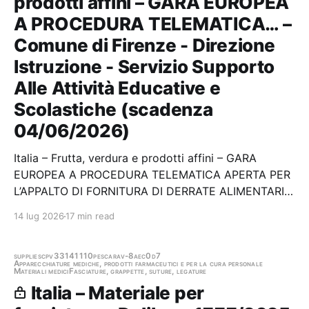
prodotti affini – GARA EUROPEA
A PROCEDURA TELEMATICA… –
Comune di Firenze - Direzione
Istruzione - Servizio Supporto
Alle Attività Educative e
Scolastiche (scadenza
04/06/2026)
Italia – Frutta, verdura e prodotti affini – GARA
EUROPEA A PROCEDURA TELEMATICA APERTA PER
L’APPALTO DI FORNITURA DI DERRATE ALIMENTARI
PER I NIDI A GESTIONE DIRETTA DEL COMUNE DI
14 lug 2026
17 min read
FIRENZE, IN CONFORMITA' AI CAM DI CUI AL DM N.
65 del 10.03.2020 - PERIODO 01.11.2026 – 31.10.2027
Stazione…
supplies
cpv33141110
pescara
v-8aec0d7
Apparecchiature mediche, prodotti farmaceutici e per la cura personale
Materiali medici
Fasciature, grappette, suture, legature
Italia – Materiale per