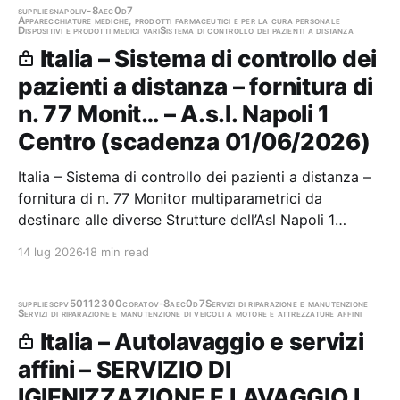
supplies
napoli
v-8aec0d7
Apparecchiature mediche, prodotti farmaceutici e per la cura personale
Dispositivi e prodotti medici vari
Sistema di controllo dei pazienti a distanza
Italia – Sistema di controllo dei
pazienti a distanza – fornitura di
n. 77 Monit… – A.s.l. Napoli 1
Centro (scadenza 01/06/2026)
Italia – Sistema di controllo dei pazienti a distanza –
fornitura di n. 77 Monitor multiparametrici da
destinare alle diverse Strutture dell’Asl Napoli 1
Centro Stazione appaltante: A.s.l. Napoli 1 Centro
14 lug 2026
18 min read
Scadenza 01/06/2026 Gara scaduta, in attesa di
aggiudicazione
supplies
cpv50112300
corato
v-8aec0d7
Servizi di riparazione e manutenzione
Servizi di riparazione e manutenzione di veicoli a motore e attrezzature affini
Italia – Autolavaggio e servizi
affini – SERVIZIO DI
IGIENIZZAZIONE E LAVAGGIO I…