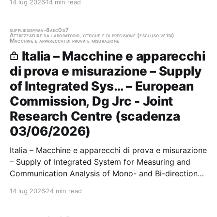
14 lug 2026
14 min read
AMG ENERGIA S.P.A SUDDIVISA IN N° 7 LOTTI
Stazione appaltante: Amg Energia S.p.a. Gara
aggiudicata
supplies
ispra
v-8aec0d7
Attrezzature da laboratorio, ottiche e di precisione (escluso vetri)
Macchine e apparecchi di prova e misurazione
Italia – Macchine e apparecchi
di prova e misurazione – Supply
of Integrated Sys… – European
Commission, Dg Jrc - Joint
Research Centre (scadenza
03/06/2026)
Italia – Macchine e apparecchi di prova e misurazione
– Supply of Integrated System for Measuring and
Communication Analysis of Mono- and Bi-directional
Electric Vehicle Charging Processes. Stazione
14 lug 2026
24 min read
appaltante: European Commission, Dg Jrc - Joint
Research Centre Scadenza 03/06/2026 Gara