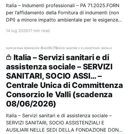
Italia – Indumenti professionali – PA 71.2025.FORN
per l’affidamento della Fornitura di indumenti (non
DPI) a minore impatto ambientale per le esigenze
delle Società del Gruppo Ferrovie dello Stato Italiane
14 lug 2026
17 min read
Stazione appaltante: Ferservizi S.p.a. ­ Società con
Socio Unico Soggetta alla Direzione e…
supplies
san bonifacio
v-8aec0d7
Servizi sanitari e di assistenza sociale
Italia – Servizi sanitari e di
assistenza sociale – SERVIZI
SANITARI, SOCIO ASSI… –
Centrale Unica di Committenza
Consorzio le Valli (scadenza
08/06/2026)
Italia – Servizi sanitari e di assistenza sociale –
SERVIZI SANITARI, SOCIO ASSISTENZIALI E
AUSILIARI NELLE SEDI DELLA FONDAZIONE DON