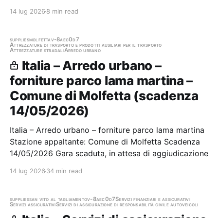
veicoli a motore e motocicli di proprietà di Poste
14 lug 2026
8 min read
Stazione appaltante: Poste Italiane S.p.a. Gara
aggiudicata
supplies
molfetta
v-8aec0d7
Attrezzature di trasporto e prodotti ausiliari per il trasporto
Attrezzature stradali
Arredo urbano
Italia – Arredo urbano –
forniture parco lama martina –
Comune di Molfetta (scadenza
14/05/2026)
Italia – Arredo urbano – forniture parco lama martina
Stazione appaltante: Comune di Molfetta Scadenza
14/05/2026 Gara scaduta, in attesa di aggiudicazione
14 lug 2026
34 min read
supplies
san vito al tagliamento
v-8aec0d7
Servizi finanziari e assicurativi
Servizi assicurativi
Servizi di assicurazione di responsabilità civile autoveicoli