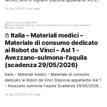
termici, idrici e fognanti Stazione appaltante: A.o.u.
Ospedali Riuniti Foggia Scadenza 04/06/2026 Gara
14 lug 2026
17 min read
scaduta, in attesa di aggiudicazione
supplies
l'aquila
v-8aec0d7
Apparecchiature mediche, prodotti farmaceutici e per la cura personale
Materiali medici
Italia – Materiali medici –
Materiale di consumo dedicato
ai Robot da Vinci – Asl 1 -
Avezzano-sulmona-l'aquila
(scadenza 29/05/2026)
Italia – Materiali medici – Materiale di consumo
dedicato ai Robot da Vinci Stazione appaltante: Asl 1
- Avezzano-sulmona-l'aquila Scadenza 29/05/2026
Gara aggiudicata
14 lug 2026
25 min read