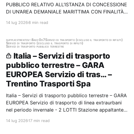
PUBBLICO RELATIVO ALL’ISTANZA DI CONCESSIONE
DI UN’AREA DEMANIALE MARITTIMA CON FINALITÀ
TURISTICO RICREATIVE - LIDO DI VENEZIA. Stazione
14 lug 2026
8 min read
appaltante: Comune di Venezia
supplies
trento
v-8aec0d7
Servizi di trasporto (escluso il trasporto di rifiuti)
Servizi di trasporto (escluso il trasporto di rifiuti)
Servizi di trasporto pubblico terrestre
Italia – Servizi di trasporto
pubblico terrestre – GARA
EUROPEA Servizio di tras… –
Trentino Trasporti Spa
Italia – Servizi di trasporto pubblico terrestre – GARA
EUROPEA Servizio di trasporto di linea extraurbani
nel periodo invernale - 2 LOTTI Stazione appaltante:
Trentino Trasporti Spa Gara aggiudicata
14 lug 2026
17 min read