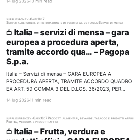
14 lug 2026
10 min read
GENERALE (RCT-RCO) - CIG B91E2C04FE Stazione
appaltante: Comune di Afragola Gara aggiudicata
supplies
roma
v-8aec0d7
Servizi alberghieri, di ristorazione e di vendita al dettaglio
Servizi di mensa
Italia – servizi di mensa – gara
europea a procedura aperta,
tramite accordo qua… – Pagopa
S.p.a.
Italia – Servizi di mensa – GARA EUROPEA A
PROCEDURA APERTA, TRAMITE ACCORDO QUADRO
EX ART. 59 COMMA 3 DEL D.LGS. 36/2023, PER
L’AFFIDAMENTO DEL SERVIZIO SOSTITUTIVO DI
14 lug 2026
11 min read
MENSA MEDIANTE BUONI PASTO Stazione
appaltante: Pagopa S.p.a. Gara aggiudicata
supplies
firenze
v-8aec0d7
Prodotti alimentari, bevande, tabacco e prodotti affini
Frutta, verdura e prodotti affini
Italia – Frutta, verdura e