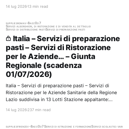
MOZZATTI D'APRILI PER 36 MESI OLTRE OPZIONI
14 lug 2026
13 min read
Stazione appaltante: Centrale Unica di Committenza
Consorzio le Valli Scadenza 08/06/2026 Gara
scaduta, in attesa di…
supplies
roma
v-8aec0d7
Servizi alberghieri, di ristorazione e di vendita al dettaglio
Servizi di distribuzione pasti
Servizi di preparazione pasti
Italia – Servizi di preparazione
pasti – Servizi di Ristorazione
per le Aziende… – Giunta
Regionale (scadenza
01/07/2026)
Italia – Servizi di preparazione pasti – Servizi di
Ristorazione per le Aziende Sanitarie della Regione
Lazio suddivisa in 13 Lotti Stazione appaltante:
Giunta Regionale Scadenza 01/07/2026 Gara
14 lug 2026
237 min read
scaduta, in attesa di aggiudicazione
supplies
firenze
v-8aec0d7
Servizi di istruzione e formazione
Servizi scolastici vari