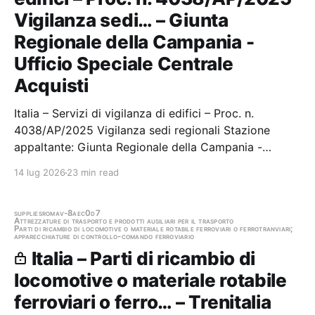
Vigilanza sedi… – Giunta
Regionale della Campania -
Ufficio Speciale Centrale
Acquisti
Italia – Servizi di vigilanza di edifici – Proc. n.
4038/AP/2025 Vigilanza sedi regionali Stazione
appaltante: Giunta Regionale della Campania -
Ufficio Speciale Centrale Acquisti Gara aggiudicata
14 lug 2026
23 min read
supplies
roma
v-8aec0d7
Attrezzature di trasporto e prodotti ausiliari per il trasporto
Parti di ricambio di locomotive o materiale rotabile ferroviari o ferrotranviari;
apparecchiature di controllo-comando ferroviario
Italia – Parti di ricambio di
locomotive o materiale rotabile
ferroviari o ferro… – Trenitalia