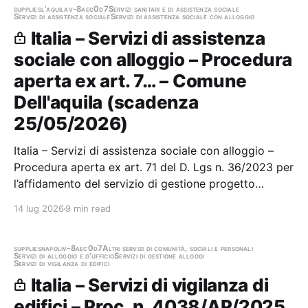
supplies
l'aquila
v-8aec0d7
Servizi sanitari e di assistenza sociale
Servizi di assistenza sociale
Servizi di assistenza sociale con alloggio
Italia – Servizi di assistenza
sociale con alloggio – Procedura
aperta ex art. 7… – Comune
Dell'aquila (scadenza
25/05/2026)
Italia – Servizi di assistenza sociale con alloggio –
Procedura aperta ex art. 71 del D. Lgs n. 36/2023 per
l’affidamento del servizio di gestione progetto
Sprar/Siproimi/SAI del Comune dell’Aquila per titolari
14 lug 2026
9 min read
di protezione nonché titolari di permesso triennio
2026-2028 Stazione appaltante:…
supplies
napoli
v-8aec0d7
Altri servizi di comunità, sociali e personali
Servizi di alloggio e d'ufficio
Servizi di gestione alloggi
Servizi di vigilanza di edifici
Italia – Servizi di vigilanza di
edifici – Proc. n. 4038/AP/2025