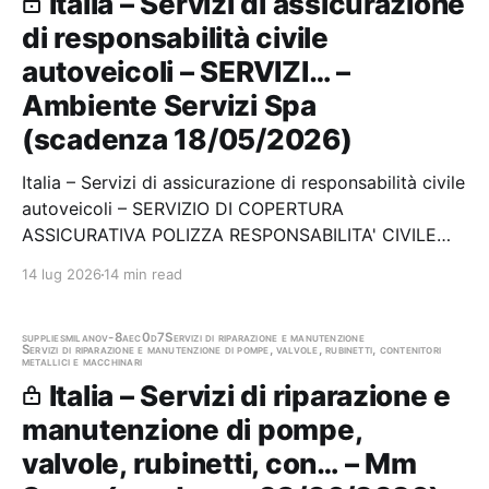
Italia – Servizi di assicurazione
di responsabilità civile
autoveicoli – SERVIZI… –
Ambiente Servizi Spa
(scadenza 18/05/2026)
Italia – Servizi di assicurazione di responsabilità civile
autoveicoli – SERVIZIO DI COPERTURA
ASSICURATIVA POLIZZA RESPONSABILITA' CIVILE
PARCO MEZZI (RCA) E CORPI VEICOLI TERRESTRI
14 lug 2026
14 min read
(CVT) Stazione appaltante: Ambiente Servizi Spa
Scadenza 18/05/2026 Gara scaduta, in attesa di
aggiudicazione
supplies
milano
v-8aec0d7
Servizi di riparazione e manutenzione
Servizi di riparazione e manutenzione di pompe, valvole, rubinetti, contenitori
metallici e macchinari
Italia – Servizi di riparazione e
manutenzione di pompe,
valvole, rubinetti, con… – Mm