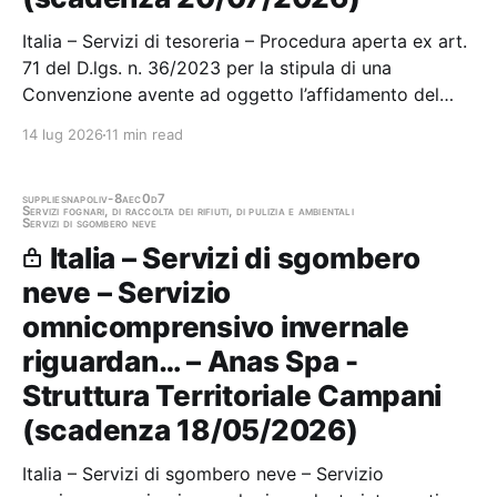
Italia – Servizi di tesoreria – Procedura aperta ex art.
71 del D.lgs. n. 36/2023 per la stipula di una
Convenzione avente ad oggetto l’affidamento del
servizio di tesoreria per Amministrazione regionale,
14 lug 2026
11 min read
Consiglio regionale, Enti regionali ed Enti del Servizio
sanitario regionale della Regione…
supplies
napoli
v-8aec0d7
Servizi fognari, di raccolta dei rifiuti, di pulizia e ambientali
Servizi di sgombero neve
Italia – Servizi di sgombero
neve – Servizio
omnicomprensivo invernale
riguardan… – Anas Spa -
Struttura Territoriale Campani
(scadenza 18/05/2026)
Italia – Servizi di sgombero neve – Servizio