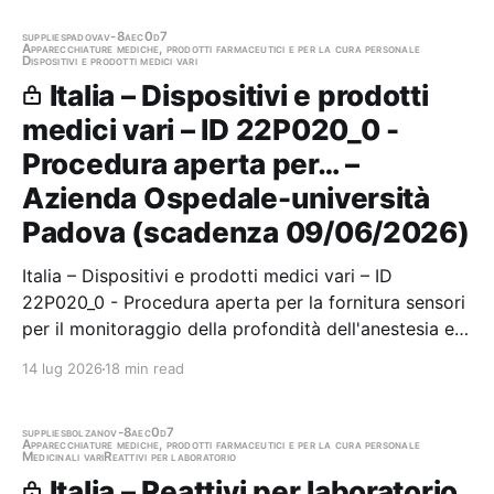
servizio di smaltimento e…
supplies
padova
v-8aec0d7
Apparecchiature mediche, prodotti farmaceutici e per la cura personale
Dispositivi e prodotti medici vari
Italia – Dispositivi e prodotti
medici vari – ID 22P020_0 -
Procedura aperta per… –
Azienda Ospedale-università
Padova (scadenza 09/06/2026)
Italia – Dispositivi e prodotti medici vari – ID
22P020_0 - Procedura aperta per la fornitura sensori
per il monitoraggio della profondità dell'anestesia ed
EEG con fornitura di dispositivi a noleggio Stazione
14 lug 2026
18 min read
appaltante: Azienda Ospedale-università Padova
Scadenza 09/06/2026 Gara scaduta, in…
supplies
bolzano
v-8aec0d7
Apparecchiature mediche, prodotti farmaceutici e per la cura personale
Medicinali vari
Reattivi per laboratorio
Italia – Reattivi per laboratorio