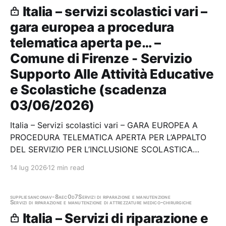
Italia – servizi scolastici vari –
gara europea a procedura
telematica aperta pe… –
Comune di Firenze - Servizio
Supporto Alle Attività Educative
e Scolastiche (scadenza
03/06/2026)
Italia – Servizi scolastici vari – GARA EUROPEA A
PROCEDURA TELEMATICA APERTA PER L’APPALTO
DEL SERVIZIO PER L’INCLUSIONE SCOLASTICA
DELLE ALUNNE E DEGLI ALUNNI NON ITALOFONI E
14 lug 2026
12 min read
LA GESTIONE DEI CENTRI DI ALFABETIZZAZIONE IN
ITALIANO L2 Stazione appaltante: Comune di Firenze
- Servizio Supporto Alle…
supplies
ancona
v-8aec0d7
Servizi di riparazione e manutenzione
Servizi di riparazione e manutenzione di attrezzature medico-chirurgiche
Italia – Servizi di riparazione e