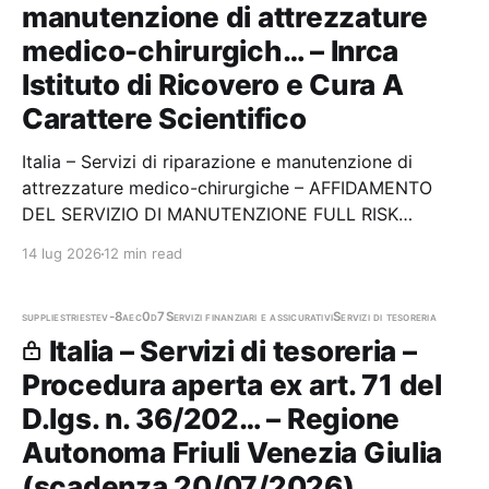
manutenzione di attrezzature
medico-chirurgich… – Inrca
Istituto di Ricovero e Cura A
Carattere Scientifico
Italia – Servizi di riparazione e manutenzione di
attrezzature medico-chirurgiche – AFFIDAMENTO
DEL SERVIZIO DI MANUTENZIONE FULL RISK
APPARECCHIATURA DI RISONANZA MAGNETICA
14 lug 2026
12 min read
NUCLEARE 1.5T PHILIPS-INGENIA - PRESIDIO
OSPEDALIERO INRCA DI ANCONA Stazione
appaltante: Inrca Istituto di Ricovero e Cura…
supplies
trieste
v-8aec0d7
Servizi finanziari e assicurativi
Servizi di tesoreria
Italia – Servizi di tesoreria –
Procedura aperta ex art. 71 del
D.lgs. n. 36/202… – Regione
Autonoma Friuli Venezia Giulia
(scadenza 20/07/2026)