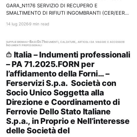
GARA_N1176 SERVIZIO DI RECUPERO E
SMALTIMENTO DI RIFIUTI INGOMBRANTI (CER/EER
20.03.07) E TESSILI (CER/EER 20.01.11) PRODOTTI
14 lug 2026
9 min read
NEL TERRITORIO COMUNALE DI CAIVANO NEL
TERRITORIO DEL COMUNE DI CAIVANO PER MESI 24
(VENTIQUATTRO) Stazione…
supplies
roma
v-8aec0d7
Indumenti, calzature, articoli da viaggio e accessori
Indumenti professionali
Italia – Indumenti professionali
– PA 71.2025.FORN per
l’affidamento della Forni… –
Ferservizi S.p.a. ­ Società con
Socio Unico Soggetta alla
Direzione e Coordinamento di
Ferrovie Dello Stato Italiane
S.p.a., in Proprio e Nell’interesse
delle Società del