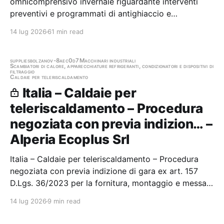
omnicomprensivo invernale riguardante interventi
preventivi e programmati di antighiaccio e
sgombraneve con mezzi, personale e cloruro di sodio
14 lug 2026
61 min read
a carico dell’Impresa. Servizio triennale 2026-2029
Stazione appaltante: Anas Spa - Struttura
Territoriale…
supplies
bolzano
v-8aec0d7
Macchinari industriali
Scambiatori di calore, apparecchiature refrigeranti, condizionatori e dispositivi di
filtraggio
Caldaie per teleriscaldamento
Italia – Caldaie per
teleriscaldamento – Procedura
negoziata con previa indizion… –
Alperia Ecoplus Srl
Italia – Caldaie per teleriscaldamento – Procedura
negoziata con previa indizione di gara ex art. 157
D.Lgs. 36/2023 per la fornitura, montaggio e messa
in esercizio di un impianto di condensazione per il
14 lug 2026
9 min read
recupero del calore dalla linea fumi della caldaia a
biomassa del teleriscaldamento di Chiusa…