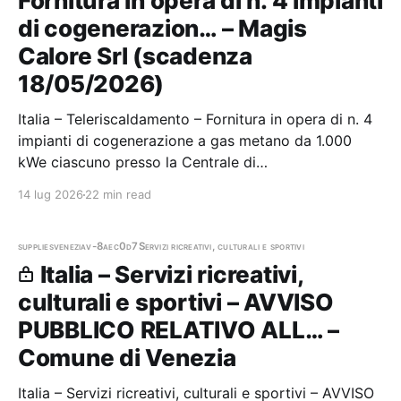
Fornitura in opera di n. 4 impianti
di cogenerazion… – Magis
Calore Srl (scadenza
18/05/2026)
Italia – Teleriscaldamento – Fornitura in opera di n. 4
impianti di cogenerazione a gas metano da 1.000
kWe ciascuno presso la Centrale di
Teleriscaldamento di Viale Cricoli (VI) Stazione
14 lug 2026
22 min read
appaltante: Magis Calore Srl Scadenza 18/05/2026
Gara scaduta, in attesa di aggiudicazione
supplies
venezia
v-8aec0d7
Servizi ricreativi, culturali e sportivi
Italia – Servizi ricreativi,
culturali e sportivi – AVVISO
PUBBLICO RELATIVO ALL… –
Comune di Venezia
Italia – Servizi ricreativi, culturali e sportivi – AVVISO