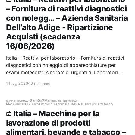
– Fornitura di reattivi diagnostici
con nolegg… – Azienda Sanitaria
Dell’alto Adige - Ripartizione
Acquisti (scadenza
16/06/2026)
Italia – Reattivi per laboratorio – Fornitura di reattivi
diagnostici con noleggio di apparecchiature per
esami molecolari sindromici urgenti ai Laboratori
dell’Azienda Sanitaria dell’Alto Adige AC08 2026
14 lug 2026
10 min read
Stazione appaltante: Azienda Sanitaria Dell’alto Adige
- Ripartizione Acquisti Scadenza…
supplies
parma
v-8aec0d7
Macchinari industriali
Macchine per la lavorazione di prodotti alimentari, bevande e tabacco
Italia – Macchine per la
lavorazione di prodotti
alimentari, bevande e tabacco –