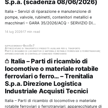
S.p.a. (scadenza 08/06/2026)
Italia – Servizi di riparazione e manutenzione di
pompe, valvole, rubinetti, contenitori metallici e
macchinari – GARA 35/2026/ACQ - SERVIZIO DI
MANUTENZIONE ORDINARIA E STRAORDINARIA
14 lug 2026
17 min read
GRUPPI DI POMPAGGIO CENTRALI ACQUEDOTTO
COMPRESA LA FORNITURA DI NUOVI MOTORI
ELETTRICI Stazione appaltante: Mm…
supplies
roma
v-8aec0d7
Attrezzature di trasporto e prodotti ausiliari per il trasporto
Parti di ricambio di locomotive o materiale rotabile ferroviari o ferrotranviari;
apparecchiature di controllo-comando ferroviario
Italia – Parti di ricambio di
locomotive o materiale rotabile
ferroviari o ferro… – Trenitalia
S.p.a. Direzione Logistica
Industriale Acquisti Tecnici
Italia – Parti di ricambio di locomotive o materiale
rotabile ferroviari o ferrotranviari; apparecchiature di