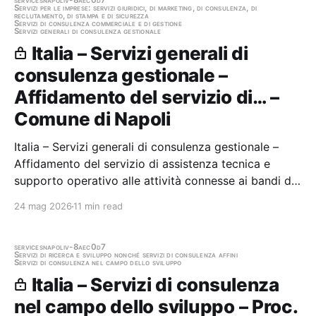
DEI LAVORI DI MANUTENZIONE ORDINARIA E…
services
napoli
v-8aec0d7
Servizi per le imprese: servizi giuridici, di marketing, di consulenza, di
reclutamento, di stampa e di sicurezza
Servizi di consulenza commerciale e di gestione
Servizi generali di consulenza gestionale
Italia – Servizi generali di
consulenza gestionale –
Affidamento del servizio di… –
Comune di Napoli
Italia – Servizi generali di consulenza gestionale –
Affidamento del servizio di assistenza tecnica e
supporto operativo alle attività connesse ai bandi di
concessione di contributi ai sensi dell'art. 4 D.M.
24 mag 2026
11 min read
267/2004, e al bando di concessione di contributi per
progetti nei settori della…
services
napoli
v-8aec0d7
Servizi di ricerca e sviluppo nonché servizi di consulenza affini
Servizi di consulenza nel campo dello sviluppo
Italia – Servizi di consulenza
nel campo dello sviluppo – Proc.