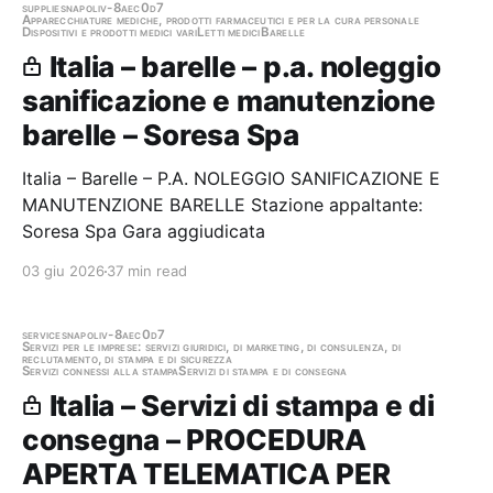
supplies
napoli
v-8aec0d7
Apparecchiature mediche, prodotti farmaceutici e per la cura personale
Dispositivi e prodotti medici vari
Letti medici
Barelle
Italia – barelle – p.a. noleggio
sanificazione e manutenzione
barelle – Soresa Spa
Italia – Barelle – P.A. NOLEGGIO SANIFICAZIONE E
MANUTENZIONE BARELLE Stazione appaltante:
Soresa Spa Gara aggiudicata
03 giu 2026
37 min read
services
napoli
v-8aec0d7
Servizi per le imprese: servizi giuridici, di marketing, di consulenza, di
reclutamento, di stampa e di sicurezza
Servizi connessi alla stampa
Servizi di stampa e di consegna
Italia – Servizi di stampa e di
consegna – PROCEDURA
APERTA TELEMATICA PER