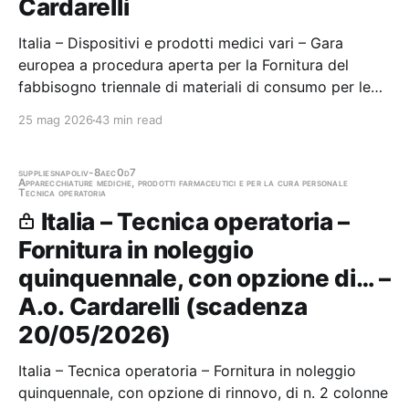
Cardarelli
Italia – Dispositivi e prodotti medici vari – Gara
europea a procedura aperta per la Fornitura del
fabbisogno triennale di materiali di consumo per le
attività di laboratorio e varie UU.OO. dell' A.O.R.N.
25 mag 2026
43 min read
"A.Cardarelli" Stazione appaltante: A.o. Cardarelli
Gara aggiudicata
supplies
napoli
v-8aec0d7
Apparecchiature mediche, prodotti farmaceutici e per la cura personale
Tecnica operatoria
Italia – Tecnica operatoria –
Fornitura in noleggio
quinquennale, con opzione di… –
A.o. Cardarelli (scadenza
20/05/2026)
Italia – Tecnica operatoria – Fornitura in noleggio
quinquennale, con opzione di rinnovo, di n. 2 colonne