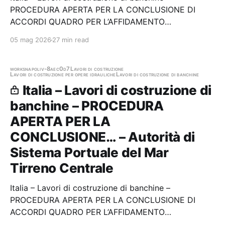
PROCEDURA APERTA PER LA CONCLUSIONE DI
ACCORDI QUADRO PER L’AFFIDAMENTO
DELL’ESECUZIONE DI LAVORI SU INFRASTRUTTURE
05 mag 2026
27 min read
MARITTIME... DRAGAGGI, OPERE STRADALI E
FERROVIARIE, OPERE EDILI E DI RESTAURO Stazione
appaltante: Autorità di Sistema Portuale del Mar…
works
napoli
v-8aec0d7
Lavori di costruzione
Lavori di costruzione per opere idrauliche
Lavori di costruzione di banchine
Italia – Lavori di costruzione di
banchine – PROCEDURA
APERTA PER LA
CONCLUSIONE… – Autorità di
Sistema Portuale del Mar
Tirreno Centrale
Italia – Lavori di costruzione di banchine –
PROCEDURA APERTA PER LA CONCLUSIONE DI
ACCORDI QUADRO PER L’AFFIDAMENTO
DELL’ESECUZIONE DI LAVORI SU INFRASTRUTTURE