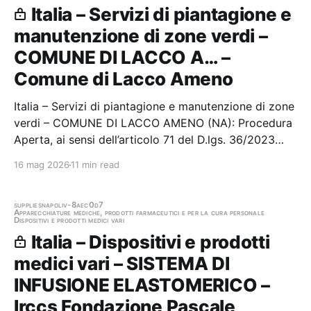
Italia – Servizi di piantagione e
manutenzione di zone verdi –
COMUNE DI LACCO A… –
Comune di Lacco Ameno
Italia – Servizi di piantagione e manutenzione di zone
verdi – COMUNE DI LACCO AMENO (NA): Procedura
Aperta, ai sensi dell’articolo 71 del D.lgs. 36/2023
riservata alle cooperative sociali di tipo “B” di cui alla
16 mag 2026
11 min read
L. 381/91 ai sensi dell’art. 61 del d.Lgs 36/2023, per
l’affidamento del SERVIZIO DI…
supplies
napoli
v-8aec0d7
Apparecchiature mediche, prodotti farmaceutici e per la cura personale
Dispositivi e prodotti medici vari
Italia – Dispositivi e prodotti
medici vari – SISTEMA DI
INFUSIONE ELASTOMERICO –
Irccs Fondazione Pascale