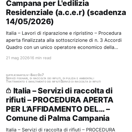
Campana per L'edilizia
Residenziale (a.c.e.r) (scadenza
14/05/2026)
Italia – Lavori di riparazione e ripristino – Procedura
aperta finalizzata alla sottoscrizione di n. 3 Accordi
Quadro con un unico operatore economico della
durata massima di 48 mesi per l’affidamento dei
21 mag 2026
16 min read
lavori di manutenzione ordinaria e straordinaria opere
murarie del patrimonio edilizio di…
supplies
napoli
v-8aec0d7
Servizi fognari, di raccolta dei rifiuti, di pulizia e ambientali
Trattamento e smaltimento dei rifiuti
Servizi di raccolta di rifiuti
Italia – Servizi di raccolta di
rifiuti – PROCEDURA APERTA
PER L’AFFIDAMENTO DEL… –
Comune di Palma Campania
Italia – Servizi di raccolta di rifiuti – PROCEDURA