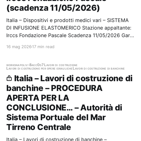
(scadenza 11/05/2026)
Italia – Dispositivi e prodotti medici vari – SISTEMA
DI INFUSIONE ELASTOMERICO Stazione appaltante:
Irccs Fondazione Pascale Scadenza 11/05/2026 Gara
scaduta, in attesa di aggiudicazione
16 mag 2026
17 min read
works
napoli
v-8aec0d7
Lavori di costruzione
Lavori di costruzione per opere idrauliche
Lavori di costruzione di banchine
Italia – Lavori di costruzione di
banchine – PROCEDURA
APERTA PER LA
CONCLUSIONE… – Autorità di
Sistema Portuale del Mar
Tirreno Centrale
Italia – Lavori di costruzione di banchine –