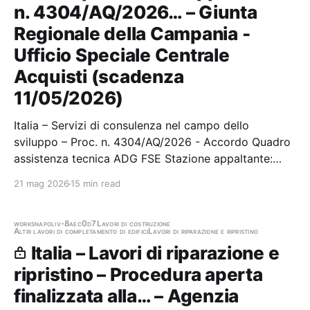
n. 4304/AQ/2026… – Giunta
Regionale della Campania -
Ufficio Speciale Centrale
Acquisti (scadenza
11/05/2026)
Italia – Servizi di consulenza nel campo dello
sviluppo – Proc. n. 4304/AQ/2026 - Accordo Quadro
assistenza tecnica ADG FSE Stazione appaltante:
Giunta Regionale della Campania - Ufficio Speciale
21 mag 2026
15 min read
Centrale Acquisti Scadenza 11/05/2026 Gara
scaduta, in attesa di aggiudicazione
works
napoli
v-8aec0d7
Lavori di costruzione
Altri lavori di completamento di edifici
Lavori di riparazione e ripristino
Italia – Lavori di riparazione e
ripristino – Procedura aperta
finalizzata alla… – Agenzia