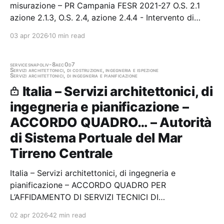
misurazione – PR Campania FESR 2021-27 O.S. 2.1
azione 2.1.3, O.S. 2.4, azione 2.4.4 - Intervento di
Ristrutturazione edilizia della Scuola Don Milani-
03 apr 2026
10 min read
Pittore ed accorpamento alla Scuola Formisano.
Procedura aperta per l'affidamento dei servizi di…
services
napoli
v-8aec0d7
Servizi architettonici, di costruzione, ingegneria e ispezione
Servizi architettonici, di ingegneria e pianificazione
Italia – Servizi architettonici, di
ingegneria e pianificazione –
ACCORDO QUADRO… – Autorità
di Sistema Portuale del Mar
Tirreno Centrale
Italia – Servizi architettonici, di ingegneria e
pianificazione – ACCORDO QUADRO PER
L’AFFIDAMENTO DI SERVIZI TECNICI DI
PROGETTAZIONE, DIREZIONE DEI LAVORI E VERIFICA
02 apr 2026
42 min read
DELLA PROGETTAZIONE Stazione appaltante: