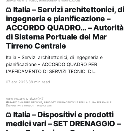
Servizi architettonici, di ingegneria e pianificazione
Italia – Servizi architettonici, di
ingegneria e pianificazione –
ACCORDO QUADRO… – Autorità
di Sistema Portuale del Mar
Tirreno Centrale
Italia – Servizi architettonici, di ingegneria e
pianificazione – ACCORDO QUADRO PER
L’AFFIDAMENTO DI SERVIZI TECNICI DI
PROGETTAZIONE, DIREZIONE DEI LAVORI E VERIFICA
07 apr 2026
38 min read
DELLA PROGETTAZIONE Stazione appaltante:
Autorità di Sistema Portuale del Mar Tirreno Centrale
Gara aggiudicata
supplies
napoli
v-8aec0d7
Apparecchiature mediche, prodotti farmaceutici e per la cura personale
Dispositivi e prodotti medici vari
Italia – Dispositivi e prodotti
medici vari – SET DRENAGGIO –