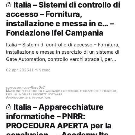
Italia – Sistemi di controllo di
accesso – Fornitura,
installazione e messa in e… –
Fondazione Ifel Campania
Italia – Sistemi di controllo di accesso – Fornitura,
installazione e messa in esercizio di un sistema di
Gate Automation, controllo varchi stradali, per
l'automazione del Terminal dell'Interporto di Nola.
02 apr 2026
11 min read
"Digitalizzazione della catena logistica" - Sub
investimento 2.1.2 "Rete dei porti e…
supplies
napoli
v-8aec0d7
Macchine per ufficio ed elaboratori elettronici, attrezzature e forniture,
esclusi i mobili e i pacchetti software
Apparecchiature informatiche
Italia – Apparecchiature
informatiche – PNRR:
PROCEDURA APERTA per la
conclusion… – Academy Its