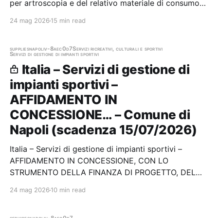
per artroscopia e del relativo materiale di consumo
Stazione appaltante: A.o. Cardarelli Scadenza
24 mag 2026
15 min read
20/05/2026 Gara scaduta, in attesa di
aggiudicazione
supplies
napoli
v-8aec0d7
Servizi ricreativi, culturali e sportivi
Servizi di gestione di impianti sportivi
Italia – Servizi di gestione di
impianti sportivi –
AFFIDAMENTO IN
CONCESSIONE… – Comune di
Napoli (scadenza 15/07/2026)
Italia – Servizi di gestione di impianti sportivi –
AFFIDAMENTO IN CONCESSIONE, CON LO
STRUMENTO DELLA FINANZA DI PROGETTO, DEL
SERVIZIO DI GESTIONE ECONOMICA E FUNZIONALE,
24 mag 2026
10 min read
DELLA PROGETTAZIONE ESECUTIVA, DELL'
ESECUZIONE DEI LAVORI DI RIQUALIFICAZIONE E