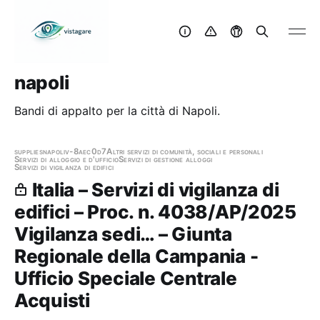
napoli
Bandi di appalto per la città di Napoli.
supplies
napoli
v-8aec0d7
Altri servizi di comunità, sociali e personali
Servizi di alloggio e d'ufficio
Servizi di gestione alloggi
Servizi di vigilanza di edifici
Italia – Servizi di vigilanza di
edifici – Proc. n. 4038/AP/2025
Vigilanza sedi… – Giunta
Regionale della Campania -
Ufficio Speciale Centrale
Acquisti