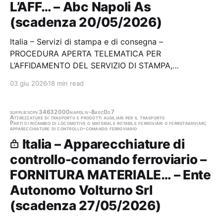
L’AFF… – Abc Napoli As
(scadenza 20/05/2026)
Italia – Servizi di stampa e di consegna –
PROCEDURA APERTA TELEMATICA PER
L’AFFIDAMENTO DEL SERVIZIO DI STAMPA,
IMBUSTAMENTO E RECAPITO DI BOLLETTE
03 giu 2026
18 min read
INDIRIZZATE AGLI UTENTI DEL SERVIZIO IDRICO
INTEGRATO CITTADINO RESO DA ABC NAPOLI – N.2
LOTTI Stazione appaltante: Abc Napoli As Scadenza
supplies
cpv34632000
napoli
v-8aec0d7
Attrezzature di trasporto e prodotti ausiliari per il trasporto
Parti di ricambio di locomotive o materiale rotabile ferroviari o ferrotranviari;
20/05/2026…
apparecchiature di controllo-comando ferroviario
Italia – Apparecchiature di
controllo-comando ferroviario –
FORNITURA MATERIALE… – Ente
Autonomo Volturno Srl
(scadenza 27/05/2026)