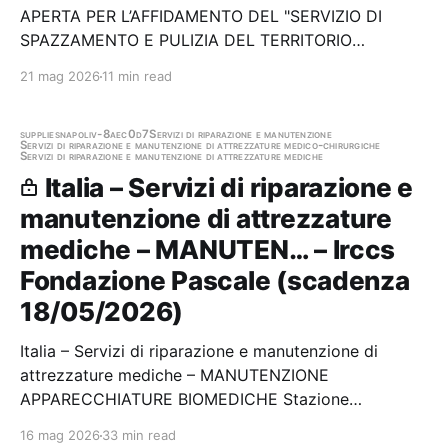
APERTA PER L’AFFIDAMENTO DEL "SERVIZIO DI
SPAZZAMENTO E PULIZIA DEL TERRITORIO
COMUNALE” per mesi 36 (trentasei) NEL RISPETTO
21 mag 2026
11 min read
DEI CAM ADOTTATI CON DECRETO DEL MINISTERO
DELL'AMBIENTE PER I SETTORI IGIENE URBANA E
MANUTENZIONE DEL VERDE” - CUP:…
supplies
napoli
v-8aec0d7
Servizi di riparazione e manutenzione
Servizi di riparazione e manutenzione di attrezzature medico-chirurgiche
Servizi di riparazione e manutenzione di attrezzature mediche
Italia – Servizi di riparazione e
manutenzione di attrezzature
mediche – MANUTEN… – Irccs
Fondazione Pascale (scadenza
18/05/2026)
Italia – Servizi di riparazione e manutenzione di
attrezzature mediche – MANUTENZIONE
APPARECCHIATURE BIOMEDICHE Stazione
appaltante: Irccs Fondazione Pascale Scadenza
16 mag 2026
33 min read
18/05/2026 Gara scaduta, in attesa di aggiudicazione