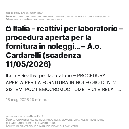
supplies
napoli
v-8aec0d7
Apparecchiature mediche, prodotti farmaceutici e per la cura personale
Medicinali vari
Reattivi per laboratorio
Italia – reattivi per laboratorio –
procedura aperta per la
fornitura in noleggi… – A.o.
Cardarelli (scadenza
11/05/2026)
Italia – Reattivi per laboratorio – PROCEDURA
APERTA PER LA FORNITURA IN NOLEGGIO DI N. 2
SISTEMI POCT EMOCROMOCITOMETRICI E RELATIVI
REAGENTI, OCCORRENTI ALLA U.O.C. EMATOLOGIA
16 mag 2026
26 min read
DELL’AORN “A. CARDARELLI” Stazione appaltante:
A.o. Cardarelli Scadenza 11/05/2026 Gara
aggiudicata
services
napoli
v-8aec0d7
Servizi connessi all'agricoltura, alla silvicoltura, all'orticoltura,
all'acquacoltura e all'apicoltura
Servizi di piantagione e manutenzione di zone verdi