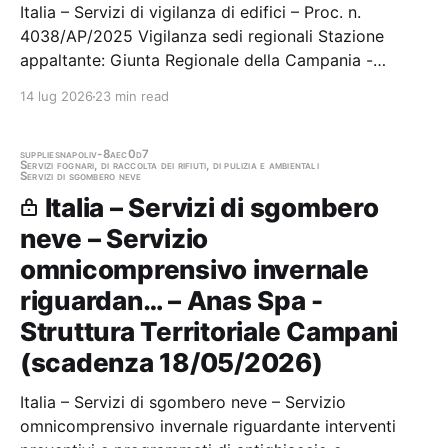
Italia – Servizi di vigilanza di edifici – Proc. n.
4038/AP/2025 Vigilanza sedi regionali Stazione
appaltante: Giunta Regionale della Campania -
Ufficio Speciale Centrale Acquisti Gara aggiudicata
14 lug 2026
23 min read
supplies
napoli
v-8aec0d7
Servizi fognari, di raccolta dei rifiuti, di pulizia e ambientali
Servizi di sgombero neve
Italia – Servizi di sgombero
neve – Servizio
omnicomprensivo invernale
riguardan… – Anas Spa -
Struttura Territoriale Campani
(scadenza 18/05/2026)
Italia – Servizi di sgombero neve – Servizio
omnicomprensivo invernale riguardante interventi