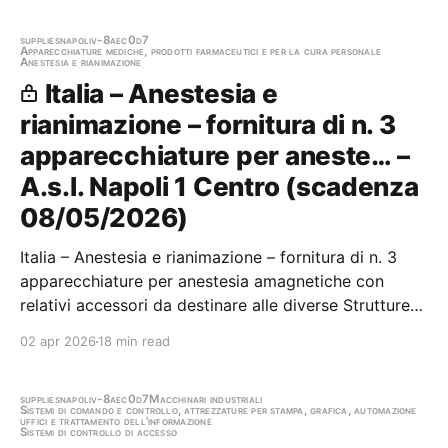
Autorità di Sistema Portuale del Mar Tirreno Centrale
Gara aggiudicata
supplies
napoli
v-8aec0d7
Apparecchiature mediche, prodotti farmaceutici e per la cura personale
Anestesia e rianimazione
Italia – Anestesia e
rianimazione – fornitura di n. 3
apparecchiature per aneste… –
A.s.l. Napoli 1 Centro (scadenza
08/05/2026)
Italia – Anestesia e rianimazione – fornitura di n. 3
apparecchiature per anestesia amagnetiche con
relativi accessori da destinare alle diverse Strutture
dell’Asl Napoli 1 Centro. Stazione appaltante: A.s.l.
02 apr 2026
18 min read
Napoli 1 Centro Scadenza 08/05/2026 Gara scaduta,
in attesa di aggiudicazione
supplies
napoli
v-8aec0d7
Macchinari industriali
Sistemi di comando e controllo, attrezzature per stampa, grafica, automazione
uffici e trattamento dell'informazione
Sistemi di controllo di accesso