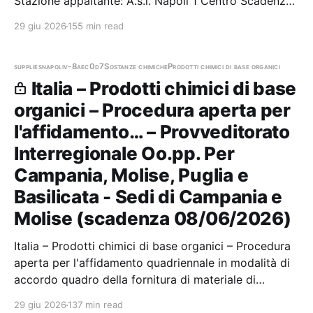
Stazione appaltante: A.s.l. Napoli 1 Centro Scadenza
04/06/2026 Gara aggiudicata
29 giu 2026
155 min read
supplies
napoli
v-8aec0d7
Sostanze chimiche
Prodotti chimici di base organici
Italia – Prodotti chimici di base
organici – Procedura aperta per
l'affidamento… – Provveditorato
Interregionale Oo.pp. Per
Campania, Molise, Puglia e
Basilicata - Sedi di Campania e
Molise (scadenza 08/06/2026)
Italia – Prodotti chimici di base organici – Procedura
aperta per l'affidamento quadriennale in modalità di
accordo quadro della fornitura di materiale di
consumo da laboratorio occorrenti alle sedi delle
29 giu 2026
137 min read