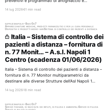
preventivi e programmati di antighiaccio e
sgombraneve con mezzi, personale e cloruro di sodio
14 lug 2026
61 min read
a carico dell’Impresa. Servizio triennale 2026-2029
Stazione appaltante: Anas Spa - Struttura
Territoriale…
supplies
napoli
v-8aec0d7
Apparecchiature mediche, prodotti farmaceutici e per la cura personale
Dispositivi e prodotti medici vari
Sistema di controllo dei pazienti a distanza
Italia – Sistema di controllo dei
pazienti a distanza – fornitura di
n. 77 Monit… – A.s.l. Napoli 1
Centro (scadenza 01/06/2026)
Italia – Sistema di controllo dei pazienti a distanza –
fornitura di n. 77 Monitor multiparametrici da
destinare alle diverse Strutture dell’Asl Napoli 1
Centro Stazione appaltante: A.s.l. Napoli 1 Centro
14 lug 2026
18 min read
Scadenza 01/06/2026 Gara scaduta, in attesa di
aggiudicazione
supplies
napoli
v-8aec0d7
Servizi fognari, di raccolta dei rifiuti, di pulizia e ambientali
Servizi di pulizia
Servizi di pulizia di edifici