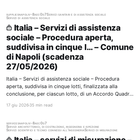
unità operative complesse-Aree analitiche e Aree
territoriali dell'Agenzia Regionale…
supplies
napoli
v-8aec0d7
Servizi sanitari e di assistenza sociale
Servizi di assistenza sociale
Italia – Servizi di assistenza
sociale – Procedura aperta,
suddivisa in cinque l… – Comune
di Napoli (scadenza
27/05/2026)
Italia – Servizi di assistenza sociale – Procedura
aperta, suddivisa in cinque lotti, finalizzata alla
conclusione, per ciascun lotto, di un Accordo Quadro
ex art. 59, comma 3 del D.Lgs. n. 36/2023 avente ad
17 giu 2026
35 min read
oggetto l'affidamento triennale del Servizio di
assistenza per l'autonomia e la…
services
napoli
v-8aec0d7
Servizi architettonici, di costruzione, ingegneria e ispezione
Servizi scientifici e tecnici connessi all'ingegneria
Servizi di misurazione
Italia – servizi di misurazione –