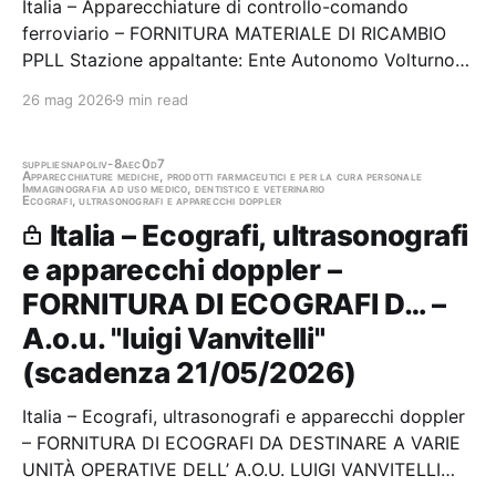
Italia – Apparecchiature di controllo-comando
ferroviario – FORNITURA MATERIALE DI RICAMBIO
PPLL Stazione appaltante: Ente Autonomo Volturno
Srl Scadenza 27/05/2026 Gara scaduta, in attesa di
26 mag 2026
9 min read
aggiudicazione
supplies
napoli
v-8aec0d7
Apparecchiature mediche, prodotti farmaceutici e per la cura personale
Immaginografia ad uso medico, dentistico e veterinario
Ecografi, ultrasonografi e apparecchi doppler
Italia – Ecografi, ultrasonografi
e apparecchi doppler –
FORNITURA DI ECOGRAFI D… –
A.o.u. "luigi Vanvitelli"
(scadenza 21/05/2026)
Italia – Ecografi, ultrasonografi e apparecchi doppler
– FORNITURA DI ECOGRAFI DA DESTINARE A VARIE
UNITÀ OPERATIVE DELL’ A.O.U. LUIGI VANVITELLI