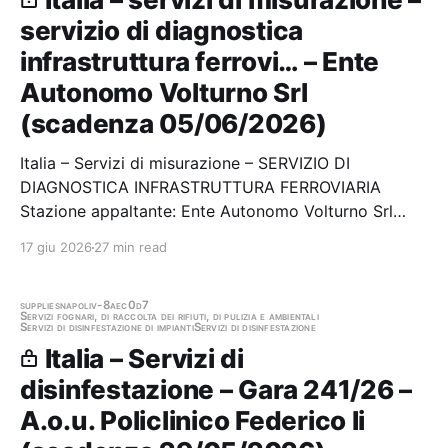
servizio di diagnostica
infrastruttura ferrovi… – Ente
Autonomo Volturno Srl
(scadenza 05/06/2026)
Italia – Servizi di misurazione – SERVIZIO DI
DIAGNOSTICA INFRASTRUTTURA FERROVIARIA
Stazione appaltante: Ente Autonomo Volturno Srl
Scadenza 05/06/2026 Gara scaduta, in attesa di
17 giu 2026
27 min read
aggiudicazione
supplies
napoli
v-8aec0d7
Servizi fognari, di raccolta dei rifiuti, di pulizia e ambientali
Servizi di disinfestazione di impianti
Servizi di disinfestazione
Italia – Servizi di
disinfestazione – Gara 241/26 –
A.o.u. Policlinico Federico Ii