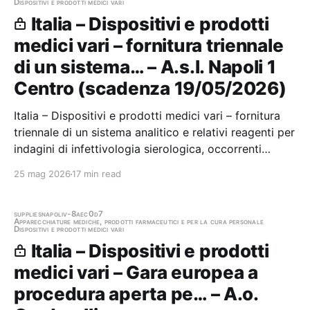
Dispositivi e prodotti medici vari
Italia – Dispositivi e prodotti
medici vari – fornitura triennale
di un sistema… – A.s.l. Napoli 1
Centro (scadenza 19/05/2026)
Italia – Dispositivi e prodotti medici vari – fornitura
triennale di un sistema analitico e relativi reagenti per
indagini di infettivologia sierologica, occorrenti
all’UOSD Patologia Clinica DSB31 Stazione
25 mag 2026
17 min read
appaltante: A.s.l. Napoli 1 Centro Scadenza
19/05/2026 Gara scaduta, in attesa di…
supplies
napoli
v-8aec0d7
Apparecchiature mediche, prodotti farmaceutici e per la cura personale
Dispositivi e prodotti medici vari
Italia – Dispositivi e prodotti
medici vari – Gara europea a
procedura aperta pe… – A.o.