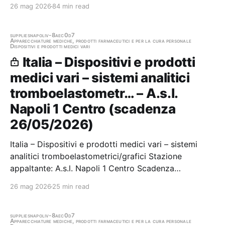
Stazione appaltante: A.o.u. "luigi Vanvitelli" Scadenza
26 mag 2026
84 min read
21/05/2026 Gara scaduta, in attesa di aggiudicazione
supplies
napoli
v-8aec0d7
Apparecchiature mediche, prodotti farmaceutici e per la cura personale
Dispositivi e prodotti medici vari
Italia – Dispositivi e prodotti
medici vari – sistemi analitici
tromboelastometr… – A.s.l.
Napoli 1 Centro (scadenza
26/05/2026)
Italia – Dispositivi e prodotti medici vari – sistemi
analitici tromboelastometrici/grafici Stazione
appaltante: A.s.l. Napoli 1 Centro Scadenza
26/05/2026 Gara aggiudicata
26 mag 2026
25 min read
supplies
napoli
v-8aec0d7
Apparecchiature mediche, prodotti farmaceutici e per la cura personale