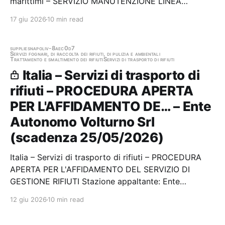
marittimi – SERVIZIO MANUTENZIONE LINEA
FERROVIARIA BENEVENTO CANCELLO DEGLI
17 giu 2026
10 min read
IMPIANTI DI TRAZIONE ELETTRICA Stazione
appaltante: Ente Autonomo Voltrno Srl Scadenza
28/05/2026 Gara scaduta,…
supplies
napoli
v-8aec0d7
Servizi fognari, di raccolta dei rifiuti, di pulizia e ambientali
Trattamento e smaltimento dei rifiuti
Servizi di trasporto di rifiuti
Italia – Servizi di trasporto di
rifiuti – PROCEDURA APERTA
PER L'AFFIDAMENTO DE… – Ente
Autonomo Volturno Srl
(scadenza 25/05/2026)
Italia – Servizi di trasporto di rifiuti – PROCEDURA
APERTA PER L'AFFIDAMENTO DEL SERVIZIO DI
GESTIONE RIFIUTI Stazione appaltante: Ente
Autonomo Volturno Srl Scadenza 25/05/2026 Gara
12 giu 2026
10 min read
scaduta, in attesa di aggiudicazione