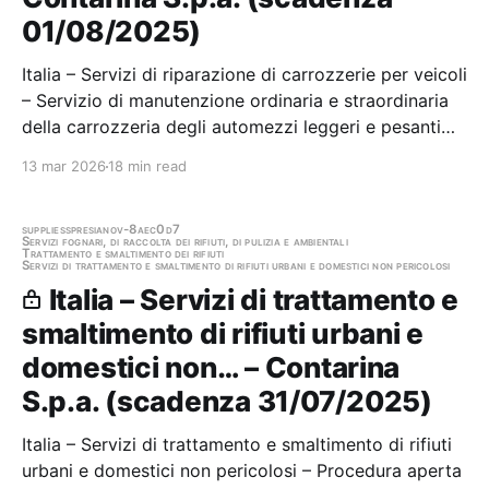
01/08/2025)
Italia – Servizi di riparazione di carrozzerie per veicoli
– Servizio di manutenzione ordinaria e straordinaria
della carrozzeria degli automezzi leggeri e pesanti
dell'autoparco aziendale e relativa fornitura di
13 mar 2026
18 min read
ricambi Stazione appaltante: Contarina S.p.a.
Scadenza 01/08/2025 Gara scaduta, in…
supplies
spresiano
v-8aec0d7
Servizi fognari, di raccolta dei rifiuti, di pulizia e ambientali
Trattamento e smaltimento dei rifiuti
Servizi di trattamento e smaltimento di rifiuti urbani e domestici non pericolosi
Italia – Servizi di trattamento e
smaltimento di rifiuti urbani e
domestici non… – Contarina
S.p.a. (scadenza 31/07/2025)
Italia – Servizi di trattamento e smaltimento di rifiuti
urbani e domestici non pericolosi – Procedura aperta