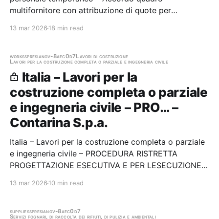
multifornitore con attribuzione di quote per
l'affidamento in appalto del servizio di
13 mar 2026
18 min read
somministrazione lavoro a tempo determinato
Stazione appaltante: Contarina S.p.a. Gara
aggiudicata
works
spresiano
v-8aec0d7
Lavori di costruzione
Lavori per la costruzione completa o parziale e ingegneria civile
Italia – Lavori per la
costruzione completa o parziale
e ingegneria civile – PRO… –
Contarina S.p.a.
Italia – Lavori per la costruzione completa o parziale
e ingegneria civile – PROCEDURA RISTRETTA
PROGETTAZIONE ESECUTIVA E PER LESECUZIONE
DEI LAVORI DI REALIZZAZIONE DI UN IMPIANTO DI
13 mar 2026
10 min read
TRATTAMENTO MATERIALI ASSORBENTI AD USO
PERSONALE (PAP) Next Generation EU M2C1.1. I1.1
LINEA DINTERVENTO C ID…
supplies
spresiano
v-8aec0d7
Servizi fognari, di raccolta dei rifiuti, di pulizia e ambientali