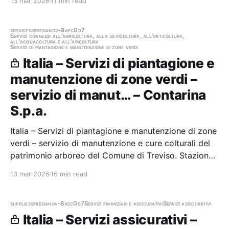
13 mar 2026
11 min read
trasporto e smaltimento Stazione appaltante:
Contarina S.p.a. Scadenza 04/06/2025…
services
spresiano
v-8aec0d7
Servizi connessi all'agricoltura, alla silvicoltura, all'orticoltura,
all'acquacoltura e all'apicoltura
Servizi di piantagione e manutenzione di zone verdi
Italia – Servizi di piantagione e
manutenzione di zone verdi –
servizio di manut… – Contarina
S.p.a.
Italia – Servizi di piantagione e manutenzione di zone
verdi – servizio di manutenzione e cure colturali del
patrimonio arboreo del Comune di Treviso. Stazione
appaltante: Contarina S.p.a. Gara aggiudicata
13 mar 2026
16 min read
supplies
spresiano
v-8aec0d7
Servizi finanziari e assicurativi
Servizi assicurativi
Italia – Servizi assicurativi –