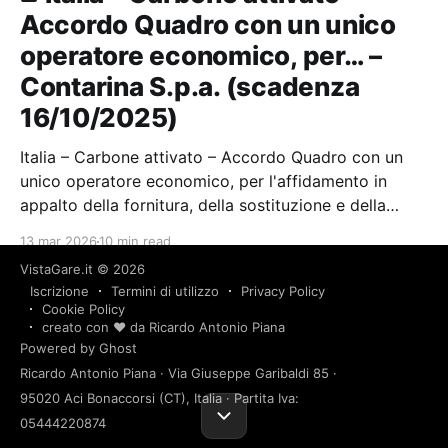
Accordo Quadro con un unico
operatore economico, per… –
Contarina S.p.a. (scadenza
16/10/2025)
Italia – Carbone attivato – Accordo Quadro con un
unico operatore economico, per l'affidamento in
appalto della fornitura, della sostituzione e della
rigenerazione di carboni attivi per l'abbattimento di
13 mar 2026
10 min read
Composti Organici Volatili dal biogas prodotto
VistaGare.it
© 2026
presso l'impianto di produzione biometano…
Iscrizione
Termini di utilizzo
Privacy Policy
supplies
spresiano
v-8aec0d7
Cookie Policy
Prodotti derivati dal petrolio, combustibili, elettricità e altre fonti di energia
Elettricità
creato con ❤️ da Ricardo Antonio Piana
Italia – Elettricità – Fornitura di
Powered by Ghost
Ricardo Antonio Piana · Via Giuseppe Garibaldi 85 ·
energia elettrica – Contarina
95020 Aci Bonaccorsi (CT), Italia · Partita Iva:
S.p.a.
05444220874