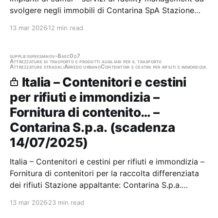
svolgere negli immobili di Contarina SpA Stazione
appaltante: Contarina S.p.a. Gara aggiudicata
13 mar 2026
12 min read
supplies
spresiano
v-8aec0d7
Attrezzature di trasporto e prodotti ausiliari per il trasporto
Attrezzature stradali
Arredo urbano
Contenitori e cestini per rifiuti e immondizia
Italia – Contenitori e cestini
per rifiuti e immondizia –
Fornitura di contenito… –
Contarina S.p.a. (scadenza
14/07/2025)
Italia – Contenitori e cestini per rifiuti e immondizia –
Fornitura di contenitori per la raccolta differenziata
dei rifiuti Stazione appaltante: Contarina S.p.a.
Scadenza 14/07/2025 Gara scaduta, in attesa di
13 mar 2026
23 min read
aggiudicazione