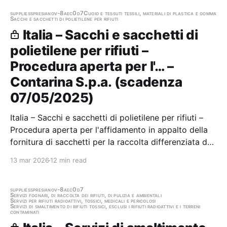
supplies
spresiano
v-8aec0d7
Cuoio e tessuti tessili, materiali di plastica e gomma
Sacchi e sacchetti di polietilene per rifiuti
Italia – Sacchi e sacchetti di
polietilene per rifiuti –
Procedura aperta per l'… –
Contarina S.p.a. (scadenza
07/05/2025)
Italia – Sacchi e sacchetti di polietilene per rifiuti –
Procedura aperta per l'affidamento in appalto della
fornitura di sacchetti per la raccolta differenziata dei
rifiuti Stazione appaltante: Contarina S.p.a. Scadenza
13 mar 2026
12 min read
07/05/2025 Gara scaduta, in attesa di
aggiudicazione
supplies
spresiano
v-8aec0d7
Servizi fognari, di raccolta dei rifiuti, di pulizia e ambientali
Servizi per rifiuti radioattivi, tossici, medicali e pericolosi
Servizi di smaltimento di rifiuti tossici, esclusi i rifiuti radioattivi e i terreni
contaminati