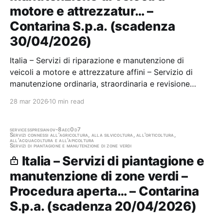
motore e attrezzatur… –
Contarina S.p.a. (scadenza
30/04/2026)
Italia – Servizi di riparazione e manutenzione di
veicoli a motore e attrezzature affini – Servizio di
manutenzione ordinaria, straordinaria e revisione
degli automezzi dellautoparco aziendale Stazione
28 mar 2026
10 min read
appaltante: Contarina S.p.a. Scadenza 30/04/2026
Gara scaduta, in attesa di aggiudicazione
services
spresiano
v-8aec0d7
Servizi connessi all'agricoltura, alla silvicoltura, all'orticoltura,
all'acquacoltura e all'apicoltura
Servizi di piantagione e manutenzione di zone verdi
Italia – Servizi di piantagione e
manutenzione di zone verdi –
Procedura aperta… – Contarina
S.p.a. (scadenza 20/04/2026)