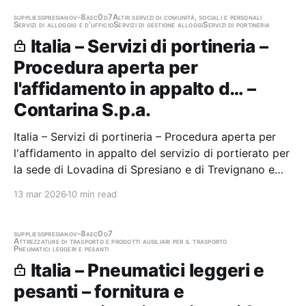
supplies
spresiano
v-8aec0d7
Altri servizi di comunità, sociali e personali
Servizi di alloggio e d'ufficio
Servizi di gestione alloggi
Servizi di portineria
Italia – Servizi di portineria –
Procedura aperta per
l'affidamento in appalto d… –
Contarina S.p.a.
Italia – Servizi di portineria – Procedura aperta per
l'affidamento in appalto del servizio di portierato per
la sede di Lovadina di Spresiano e di Trevignano e
relative aree pertinenziali Stazione appaltante:
13 mar 2026
10 min read
Contarina S.p.a. Gara aggiudicata
supplies
spresiano
v-8aec0d7
Attrezzature di trasporto e prodotti ausiliari per il trasporto
Pneumatici leggeri e pesanti
Italia – Pneumatici leggeri e
pesanti – fornitura e