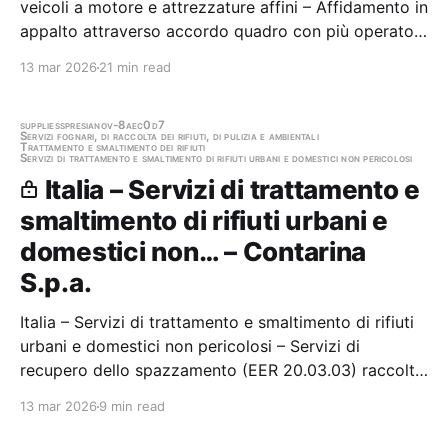
veicoli a motore e attrezzature affini – Affidamento in
appalto attraverso accordo quadro con più operatori
economici del servizio di manutenzione ordinaria,
13 mar 2026
21 min read
straordinaria e revisione degli automezzi
dell'autoparco aziendale Stazione appaltante:…
supplies
spresiano
v-8aec0d7
Servizi fognari, di raccolta dei rifiuti, di pulizia e ambientali
Trattamento e smaltimento dei rifiuti
Servizi di trattamento e smaltimento di rifiuti urbani e domestici non pericolosi
Italia – Servizi di trattamento e
smaltimento di rifiuti urbani e
domestici non… – Contarina
S.p.a.
Italia – Servizi di trattamento e smaltimento di rifiuti
urbani e domestici non pericolosi – Servizi di
recupero dello spazzamento (EER 20.03.03) raccolto
nei territori comunali serviti da Valpe Ambiente S.r.l.
13 mar 2026
9 min read
Stazione appaltante: Contarina S.p.a. Gara
aggiudicata