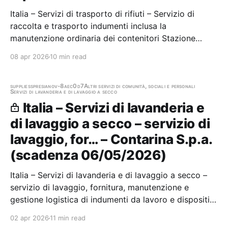
Italia – Servizi di trasporto di rifiuti – Servizio di
raccolta e trasporto indumenti inclusa la
manutenzione ordinaria dei contenitori Stazione
appaltante: Contarina S.p.a. Gara aggiudicata
08 apr 2026
10 min read
supplies
spresiano
v-8aec0d7
Altri servizi di comunità, sociali e personali
Servizi di lavanderia e di lavaggio a secco
Italia – Servizi di lavanderia e
di lavaggio a secco – servizio di
lavaggio, for… – Contarina S.p.a.
(scadenza 06/05/2026)
Italia – Servizi di lavanderia e di lavaggio a secco –
servizio di lavaggio, fornitura, manutenzione e
gestione logistica di indumenti da lavoro e dispositivi
di protezione individuale (DPI) occorrente per il
02 apr 2026
11 min read
personale di Contarina Spa Stazione appaltante: