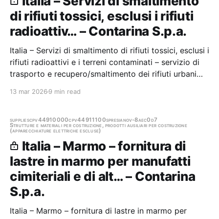
Italia – Servizi di smaltimento
di rifiuti tossici, esclusi i rifiuti
radioattiv… – Contarina S.p.a.
Italia – Servizi di smaltimento di rifiuti tossici, esclusi i
rifiuti radioattivi e i terreni contaminati – servizio di
trasporto e recupero/smaltimento dei rifiuti urbani
pericolosi e non pericolosi raccolti presso le aree
13 mar 2026
9 min read
R.U.P. degli EcoCentri gestiti da Valpe Ambiente Srl
Stazione appaltante:…
supplies
cpv44910000
cpv44911100
spresiano
v-8aec0d7
Strutture e materiali per costruzione, prodotti ausiliari per costruzione
(apparecchiature elettriche escluse)
Italia – Marmo – fornitura di
lastre in marmo per manufatti
cimiteriali e di alt… – Contarina
S.p.a.
Italia – Marmo – fornitura di lastre in marmo per