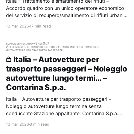
Italia – Trattamento e smaltimento dei rifiuti –
Accordo quadro con un unico operatore economico
del servizio di recupero/smaltimento di rifiuti urbani
pericolosi TeF raccolti presso gli EcoCentri gestiti da
13 mar 2026
17 min read
Contarina Stazione appaltante: Contarina S.p.a.
Scadenza 12/06/2025 Gara scaduta, in…
supplies
spresiano
v-8aec0d7
Attrezzature di trasporto e prodotti ausiliari per il trasporto
Autovetture per trasporto passeggeri
Italia – Autovetture per
trasporto passeggeri – Noleggio
autovetture lungo termi… –
Contarina S.p.a.
Italia – Autovetture per trasporto passeggeri –
Noleggio autovetture lungo termine senza
conducente Stazione appaltante: Contarina S.p.a.
Gara aggiudicata
13 mar 2026
8 min read