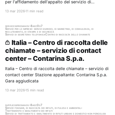
per l'affidamento dell'appalto del servizio di
guardiania degli Ecocentri Stazione appaltante:
13 mar 2026
11 min read
Contarina S.p.a. Scadenza 31/07/2025 Gara scaduta,
in attesa di aggiudicazione
services
spresiano
v-8aec0d7
Servizi per le imprese: servizi giuridici, di marketing, di consulenza, di
reclutamento, di stampa e di sicurezza
Servizi di segreteria telefonica
Centro di raccolta delle chiamate
Italia – Centro di raccolta delle
chiamate – servizio di contact
center – Contarina S.p.a.
Italia – Centro di raccolta delle chiamate – servizio di
contact center Stazione appaltante: Contarina S.p.a.
Gara aggiudicata
13 mar 2026
15 min read
supplies
spresiano
v-8aec0d7
Servizi fognari, di raccolta dei rifiuti, di pulizia e ambientali
Trattamento e smaltimento dei rifiuti
Servizi di trattamento e smaltimento di rifiuti urbani e domestici non pericolosi