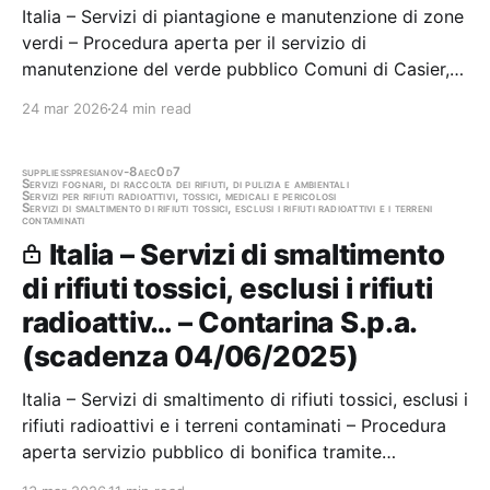
Italia – Servizi di piantagione e manutenzione di zone
verdi – Procedura aperta per il servizio di
manutenzione del verde pubblico Comuni di Casier,
Preganziol e Roncade Stazione appaltante: Contarina
24 mar 2026
24 min read
S.p.a. Scadenza 20/04/2026 Gara scaduta, in attesa
di aggiudicazione
supplies
spresiano
v-8aec0d7
Servizi fognari, di raccolta dei rifiuti, di pulizia e ambientali
Servizi per rifiuti radioattivi, tossici, medicali e pericolosi
Servizi di smaltimento di rifiuti tossici, esclusi i rifiuti radioattivi e i terreni
contaminati
Italia – Servizi di smaltimento
di rifiuti tossici, esclusi i rifiuti
radioattiv… – Contarina S.p.a.
(scadenza 04/06/2025)
Italia – Servizi di smaltimento di rifiuti tossici, esclusi i
rifiuti radioattivi e i terreni contaminati – Procedura
aperta servizio pubblico di bonifica tramite
rimozione dei materiali contenenti amianto (MCA),