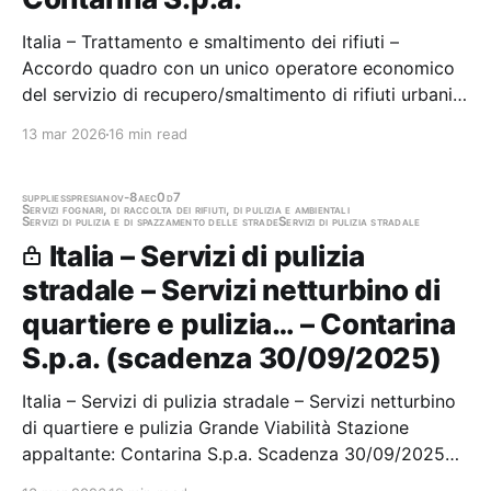
Italia – Trattamento e smaltimento dei rifiuti –
Accordo quadro con un unico operatore economico
del servizio di recupero/smaltimento di rifiuti urbani
pericolosi TeF raccolti presso gli EcoCentri gestiti da
13 mar 2026
16 min read
Contarina Stazione appaltante: Contarina S.p.a. Gara
aggiudicata
supplies
spresiano
v-8aec0d7
Servizi fognari, di raccolta dei rifiuti, di pulizia e ambientali
Servizi di pulizia e di spazzamento delle strade
Servizi di pulizia stradale
Italia – Servizi di pulizia
stradale – Servizi netturbino di
quartiere e pulizia… – Contarina
S.p.a. (scadenza 30/09/2025)
Italia – Servizi di pulizia stradale – Servizi netturbino
di quartiere e pulizia Grande Viabilità Stazione
appaltante: Contarina S.p.a. Scadenza 30/09/2025
Gara scaduta, in attesa di aggiudicazione