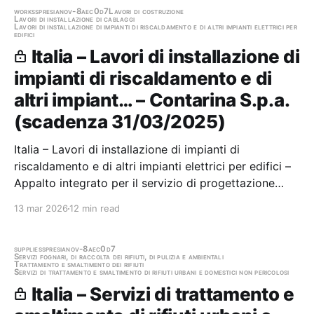
works
spresiano
v-8aec0d7
Lavori di costruzione
Lavori di installazione di cablaggi
Lavori di installazione di impianti di riscaldamento e di altri impianti elettrici per
edifici
Italia – Lavori di installazione di
impianti di riscaldamento e di
altri impiant… – Contarina S.p.a.
(scadenza 31/03/2025)
Italia – Lavori di installazione di impianti di
riscaldamento e di altri impianti elettrici per edifici –
Appalto integrato per il servizio di progettazione
esecutiva e la realizzazione di un impianto
13 mar 2026
12 min read
fotovoltaico per l'approvvigionamento energetico di
tipo grid-connected Stazione appaltante:…
supplies
spresiano
v-8aec0d7
Servizi fognari, di raccolta dei rifiuti, di pulizia e ambientali
Trattamento e smaltimento dei rifiuti
Servizi di trattamento e smaltimento di rifiuti urbani e domestici non pericolosi
Italia – Servizi di trattamento e