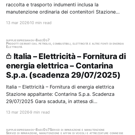
raccolta e trasporto indumenti inclusa la
manutenzione ordinaria dei contenitori Stazione
appaltante: Contarina S.p.a. Scadenza 31/07/2025
13 mar 2026
10 min read
Gara scaduta, in attesa di aggiudicazione
supplies
spresiano
v-8aec0d7
Prodotti derivati dal petrolio, combustibili, elettricità e altre fonti di energia
Elettricità
Italia – Elettricità – Fornitura di
energia elettrica – Contarina
S.p.a. (scadenza 29/07/2025)
Italia – Elettricità – Fornitura di energia elettrica
Stazione appaltante: Contarina S.p.a. Scadenza
29/07/2025 Gara scaduta, in attesa di
aggiudicazione
13 mar 2026
9 min read
supplies
spresiano
v-8aec0d7
Servizi di riparazione e manutenzione
Servizi di riparazione, manutenzione e affini di veicoli e attrezzature connesse