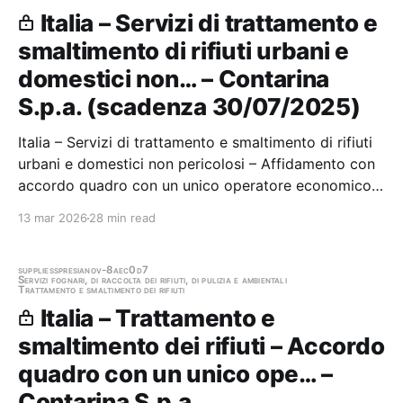
Italia – Servizi di trattamento e
smaltimento di rifiuti urbani e
domestici non… – Contarina
S.p.a. (scadenza 30/07/2025)
Italia – Servizi di trattamento e smaltimento di rifiuti
urbani e domestici non pericolosi – Affidamento con
accordo quadro con un unico operatore economico
del servizio di trasporto e recupero di rifiuto
13 mar 2026
28 min read
vegetale (EER 20.02.01) proveniente dagli impianti di
Contarina SpA Stazione appaltante:…
supplies
spresiano
v-8aec0d7
Servizi fognari, di raccolta dei rifiuti, di pulizia e ambientali
Trattamento e smaltimento dei rifiuti
Italia – Trattamento e
smaltimento dei rifiuti – Accordo
quadro con un unico ope… –
Contarina S.p.a.