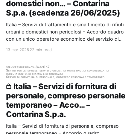
domestici non… – Contarina
S.p.a. (scadenza 26/06/2025)
Italia – Servizi di trattamento e smaltimento di rifiuti
urbani e domestici non pericolosi – Accordo quadro
con un unico operatore economico del servizio di
trasporto e smaltimento di rifiuti speciali liquidi non
13 mar 2026
22 min read
pericolosi Stazione appaltante: Contarina S.p.a.
Scadenza 26/06/2025 Gara scaduta, in…
services
spresiano
v-8aec0d7
Servizi per le imprese: servizi giuridici, di marketing, di consulenza, di
reclutamento, di stampa e di sicurezza
Servizi di fornitura di personale, compreso personale temporaneo
Italia – Servizi di fornitura di
personale, compreso personale
temporaneo – Acco… –
Contarina S.p.a.
Italia – Servizi di fornitura di personale, compreso
personale temporaneo – Accordo quadro