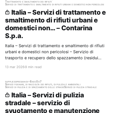
Trattamento e smaltimento dei rifiuti
Servizi di trattamento e smaltimento di rifiuti urbani e domestici non pericolosi
Italia – Servizi di trattamento e
smaltimento di rifiuti urbani e
domestici non… – Contarina
S.p.a.
Italia – Servizi di trattamento e smaltimento di rifiuti
urbani e domestici non pericolosi – Servizio di
trasporto e recupero dello spazzamento (residui
della pulizia stradale) cod. EER 20 03 03 stoccato
13 mar 2026
9 min read
presso la stazione di trasferenza di Contarina S.p.a.
Stazione appaltante: Contarina S.p.a.…
supplies
spresiano
v-8aec0d7
Servizi fognari, di raccolta dei rifiuti, di pulizia e ambientali
Servizi di pulizia e di spazzamento delle strade
Servizi di pulizia stradale
Italia – Servizi di pulizia
stradale – servizio di
svuotamento e manutenzione