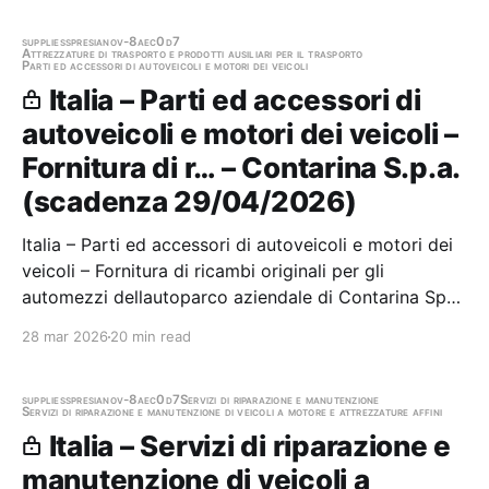
Contarina S.p.a. Scadenza 06/05/2026 Gara…
supplies
spresiano
v-8aec0d7
Attrezzature di trasporto e prodotti ausiliari per il trasporto
Parti ed accessori di autoveicoli e motori dei veicoli
Italia – Parti ed accessori di
autoveicoli e motori dei veicoli –
Fornitura di r… – Contarina S.p.a.
(scadenza 29/04/2026)
Italia – Parti ed accessori di autoveicoli e motori dei
veicoli – Fornitura di ricambi originali per gli
automezzi dellautoparco aziendale di Contarina SpA
delle marche IVECO ed ISUZU, nonché per gli
28 mar 2026
20 min read
allestimenti IRIDE Stazione appaltante: Contarina
S.p.a. Scadenza 29/04/2026 Gara scaduta, in…
supplies
spresiano
v-8aec0d7
Servizi di riparazione e manutenzione
Servizi di riparazione e manutenzione di veicoli a motore e attrezzature affini
Italia – Servizi di riparazione e
manutenzione di veicoli a