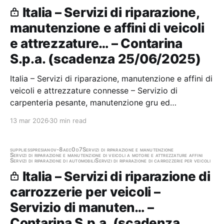
Italia – Servizi di riparazione,
manutenzione e affini di veicoli
e attrezzature… – Contarina
S.p.a. (scadenza 25/06/2025)
Italia – Servizi di riparazione, manutenzione e affini di
veicoli e attrezzature connesse – Servizio di
carpenteria pesante, manutenzione gru ed
attrezzature scarrabili degli auto-mezzi
13 mar 2026
30 min read
dell'autoparco aziendale e relativa fornitura di
ricambi Stazione appaltante: Contarina S.p.a.
Scadenza…
supplies
spresiano
v-8aec0d7
Servizi di riparazione e manutenzione
Servizi di riparazione e manutenzione di veicoli a motore e attrezzature affini
Servizi di riparazione di automobili
Servizi di riparazione di carrozzerie per veicoli
Italia – Servizi di riparazione di
carrozzerie per veicoli –
Servizio di manuten… –
Contarina S.p.a. (scadenza