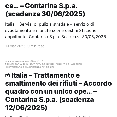
ce… – Contarina S.p.a.
(scadenza 30/06/2025)
Italia – Servizi di pulizia stradale – servizio di
svuotamento e manutenzione cestini Stazione
appaltante: Contarina S.p.a. Scadenza 30/06/2025
Gara scaduta, in attesa di aggiudicazione
13 mar 2026
10 min read
supplies
spresiano
v-8aec0d7
Servizi fognari, di raccolta dei rifiuti, di pulizia e ambientali
Trattamento e smaltimento dei rifiuti
Italia – Trattamento e
smaltimento dei rifiuti – Accordo
quadro con un unico ope… –
Contarina S.p.a. (scadenza
12/06/2025)