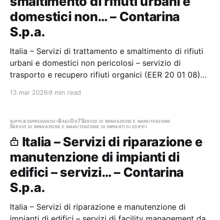
smaltimento di rifiuti urbani e
domestici non… – Contarina
S.p.a.
Italia – Servizi di trattamento e smaltimento di rifiuti
urbani e domestici non pericolosi – servizio di
trasporto e recupero rifiuti organici (EER 20 01 08)
provenienti dagli impianti di Contarina SpA Stazione
13 mar 2026
9 min read
appaltante: Contarina S.p.a. Gara aggiudicata
supplies
spresiano
v-8aec0d7
Servizi di riparazione e manutenzione
Servizi di riparazione e manutenzione di impianti di edifici
Italia – Servizi di riparazione e
manutenzione di impianti di
edifici – servizi… – Contarina
S.p.a.
Italia – Servizi di riparazione e manutenzione di
impianti di edifici – servizi di facility management da