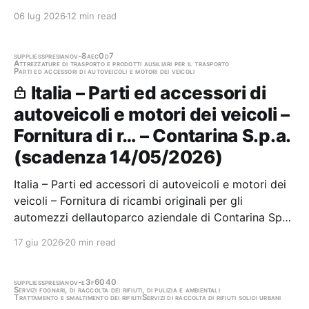
di protezione individuale (DPI) occorrente per il
06 lug 2026
12 min read
personale di Contarina Spa Stazione appaltante:
Contarina S.p.a. Scadenza 11/05/2026 Gara…
supplies
spresiano
v-8aec0d7
Attrezzature di trasporto e prodotti ausiliari per il trasporto
Parti ed accessori di autoveicoli e motori dei veicoli
Italia – Parti ed accessori di
autoveicoli e motori dei veicoli –
Fornitura di r… – Contarina S.p.a.
(scadenza 14/05/2026)
Italia – Parti ed accessori di autoveicoli e motori dei
veicoli – Fornitura di ricambi originali per gli
automezzi dellautoparco aziendale di Contarina SpA
delle marche IVECO ed ISUZU, nonché per gli
17 giu 2026
20 min read
allestimenti IRIDE Stazione appaltante: Contarina
S.p.a. Scadenza 14/05/2026 Gara scaduta, in…
supplies
spresiano
v-e3f6040
Servizi fognari, di raccolta dei rifiuti, di pulizia e ambientali
Trattamento e smaltimento dei rifiuti
Servizi di raccolta di rifiuti solidi urbani