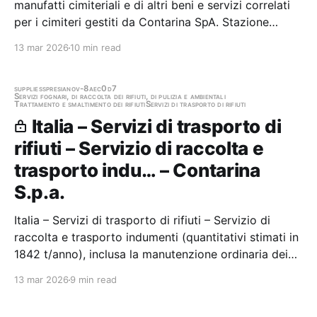
manufatti cimiteriali e di altri beni e servizi correlati
per i cimiteri gestiti da Contarina SpA. Stazione
appaltante: Contarina S.p.a. Gara aggiudicata
13 mar 2026
10 min read
supplies
spresiano
v-8aec0d7
Servizi fognari, di raccolta dei rifiuti, di pulizia e ambientali
Trattamento e smaltimento dei rifiuti
Servizi di trasporto di rifiuti
Italia – Servizi di trasporto di
rifiuti – Servizio di raccolta e
trasporto indu… – Contarina
S.p.a.
Italia – Servizi di trasporto di rifiuti – Servizio di
raccolta e trasporto indumenti (quantitativi stimati in
1842 t/anno), inclusa la manutenzione ordinaria dei
contenitori Stazione appaltante: Contarina S.p.a.
13 mar 2026
9 min read
Gara aggiudicata