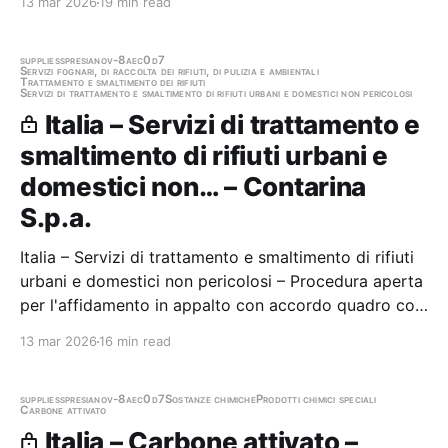
13 mar 2026
19 min read
supplies
spresiano
v-8aec0d7
Servizi fognari, di raccolta dei rifiuti, di pulizia e ambientali
Trattamento e smaltimento dei rifiuti
Servizi di trattamento e smaltimento di rifiuti urbani e domestici non pericolosi
Italia – Servizi di trattamento e
smaltimento di rifiuti urbani e
domestici non… – Contarina
S.p.a.
Italia – Servizi di trattamento e smaltimento di rifiuti
urbani e domestici non pericolosi – Procedura aperta
per l'affidamento in appalto con accordo quadro con
un unico operatore economico del servizio di
13 mar 2026
16 min read
trasporto e recupero del legno da raccolta
differenziata proveniente da EcoCentri gestiti…
supplies
spresiano
v-8aec0d7
Sostanze chimiche
Prodotti chimici speciali
Carbone attivato
Italia – Carbone attivato –