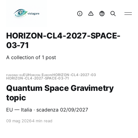
HORIZON-CL4-2027-SPACE-
03-71
A collection of 1 post
funding-eu
EU
Horizon Europe
HORIZON-CL4-2027-03
HORIZON-CL4-2027-SPACE-03-71
Quantum Space Gravimetry
topic
EU — Italia · scadenza 02/09/2027
09 mag 2026
4 min read