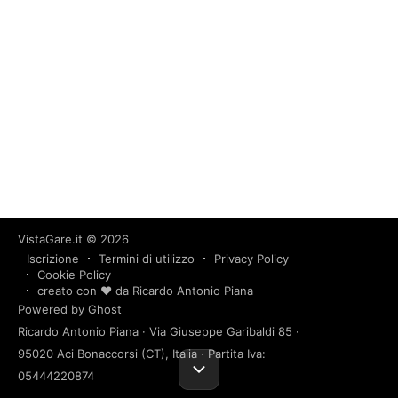
VistaGare.it
© 2026
Iscrizione
Termini di utilizzo
Privacy Policy
Cookie Policy
creato con ❤️ da Ricardo Antonio Piana
Powered by Ghost
Ricardo Antonio Piana · Via Giuseppe Garibaldi 85 ·
95020 Aci Bonaccorsi (CT), Italia · Partita Iva:
05444220874