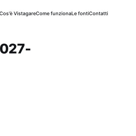
Cos'è Vistagare
Come funziona
Le fonti
Contatti
027-