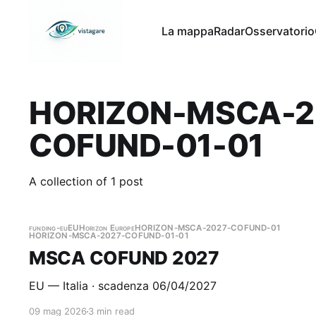
La mappa
Radar
Osservatorio
HORIZON-MSCA-2
COFUND-01-01
A collection of 1 post
funding-eu
EU
Horizon Europe
HORIZON-MSCA-2027-COFUND-01
HORIZON-MSCA-2027-COFUND-01-01
MSCA COFUND 2027
EU — Italia · scadenza 06/04/2027
09 mag 2026
3 min read