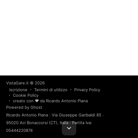
VistaGare.it
© 2026
Iscrizione
Termini di utilizzo
Privacy Policy
Cookie Policy
creato con ❤️ da Ricardo Antonio Piana
Powered by Ghost
Ricardo Antonio Piana · Via Giuseppe Garibaldi 85 ·
95020 Aci Bonaccorsi (CT), Italia · Partita Iva:
05444220874