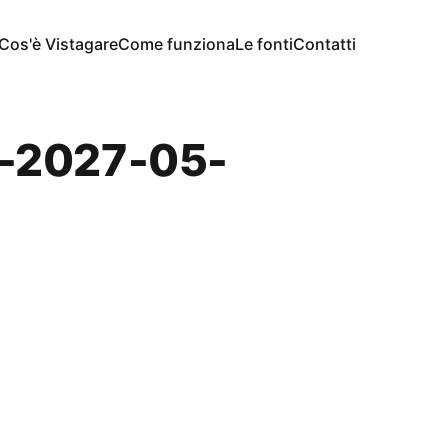
Cos'è Vistagare
Come funziona
Le fonti
Contatti
-2027-05-