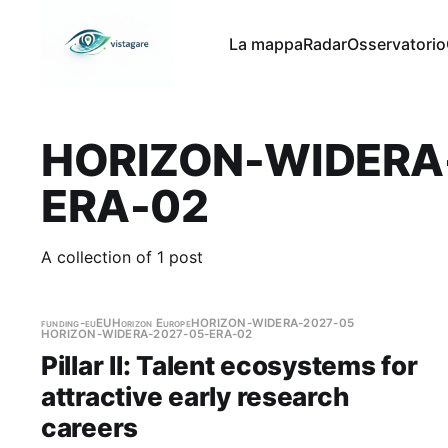
La mappa
Radar
Osservatorio
HORIZON-WIDERA
ERA-02
A collection of 1 post
funding-eu
EU
Horizon Europe
HORIZON-WIDERA-2027-05
HORIZON-WIDERA-2027-05-ERA-02
Pillar II: Talent ecosystems for
attractive early research
careers