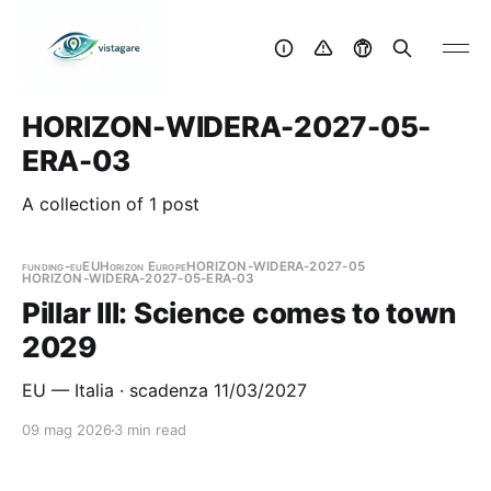
HORIZON-WIDERA-2027-05-
ERA-03
A collection of 1 post
funding-eu
EU
Horizon Europe
HORIZON-WIDERA-2027-05
HORIZON-WIDERA-2027-05-ERA-03
Pillar III: Science comes to town
2029
EU — Italia · scadenza 11/03/2027
09 mag 2026
3 min read