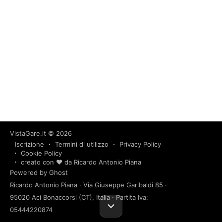
VistaGare.it
© 2026
Iscrizione
Termini di utilizzo
Privacy Policy
Cookie Policy
creato con ❤️ da Ricardo Antonio Piana
Powered by Ghost
Ricardo Antonio Piana · Via Giuseppe Garibaldi 85 ·
95020 Aci Bonaccorsi (CT), Italia · Partita Iva:
05444220874