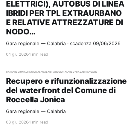
ELETTRICI), AUTOBUS DI LINEA
IBRIDI PER TPL EXTRAURBANO
E RELATIVE ATTREZZATURE DI
NODO…
Gara regionale — Calabria · scadenza 09/06/2026
04 giu 2026
1 min read
gare-regionali
regional-calabria
regional-reg-calabria-gare
Recupero e rifunzionalizzazione
del waterfront del Comune di
Roccella Jonica
Gara regionale — Calabria
03 giu 2026
1 min read