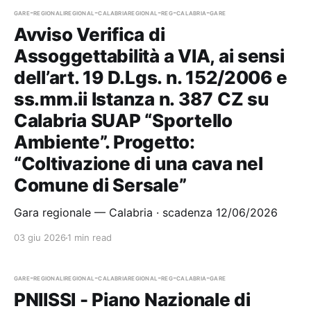
gare-regionali
regional-calabria
regional-reg-calabria-gare
Avviso Verifica di
Assoggettabilità a VIA, ai sensi
dell’art. 19 D.Lgs. n. 152/2006 e
ss.mm.ii Istanza n. 387 CZ su
Calabria SUAP “Sportello
Ambiente”. Progetto:
“Coltivazione di una cava nel
Comune di Sersale”
Gara regionale — Calabria · scadenza 12/06/2026
03 giu 2026
1 min read
gare-regionali
regional-calabria
regional-reg-calabria-gare
PNIISSI - Piano Nazionale di