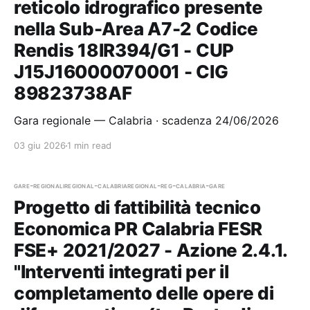
reticolo idrografico presente
nella Sub-Area A7-2 Codice
Rendis 18IR394/G1 - CUP
J15J16000070001 - CIG
89823738AF
Gara regionale — Calabria · scadenza 24/06/2026
03 giu 2026
1 min read
gare-regionali
regional-calabria
regional-reg-calabria-gare
Progetto di fattibilità tecnico
Economica PR Calabria FESR
FSE+ 2021/2027 - Azione 2.4.1.
"Interventi integrati per il
completamento delle opere di