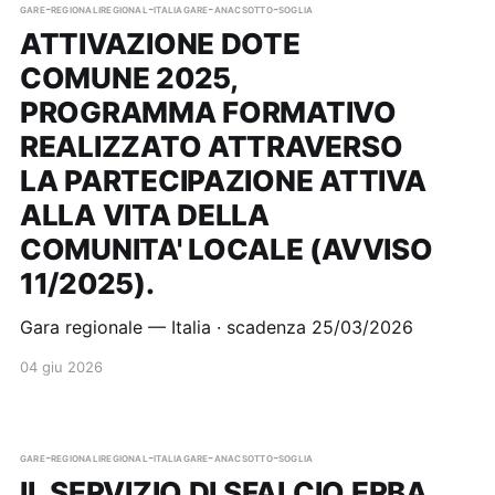
gare-regionali
regional-italia
gare-anac
sotto-soglia
ATTIVAZIONE DOTE
COMUNE 2025,
PROGRAMMA FORMATIVO
REALIZZATO ATTRAVERSO
LA PARTECIPAZIONE ATTIVA
ALLA VITA DELLA
COMUNITA' LOCALE (AVVISO
11/2025).
Gara regionale — Italia · scadenza 25/03/2026
04 giu 2026
gare-regionali
regional-italia
gare-anac
sotto-soglia
IL SERVIZIO DI SFALCIO ERBA