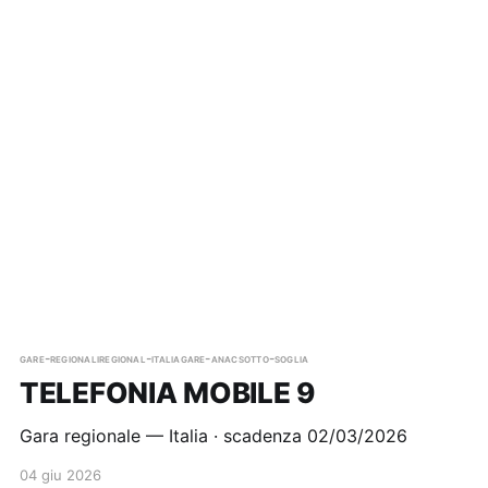
gare-regionali
regional-italia
gare-anac
sotto-soglia
TELEFONIA MOBILE 9
Gara regionale — Italia · scadenza 02/03/2026
04 giu 2026