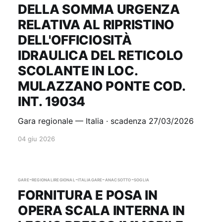
DELLA SOMMA URGENZA
RELATIVA AL RIPRISTINO
DELL'OFFICIOSITÀ
IDRAULICA DEL RETICOLO
SCOLANTE IN LOC.
MULAZZANO PONTE COD.
INT. 19034
Gara regionale — Italia · scadenza 27/03/2026
04 giu 2026
gare-regionali
regional-italia
gare-anac
sotto-soglia
FORNITURA E POSA IN
OPERA SCALA INTERNA IN