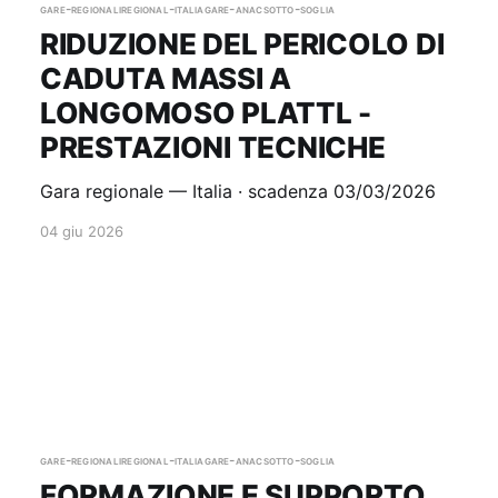
gare-regionali
regional-italia
gare-anac
sotto-soglia
RIDUZIONE DEL PERICOLO DI
CADUTA MASSI A
LONGOMOSO PLATTL -
PRESTAZIONI TECNICHE
Gara regionale — Italia · scadenza 03/03/2026
04 giu 2026
gare-regionali
regional-italia
gare-anac
sotto-soglia
FORMAZIONE E SUPPORTO