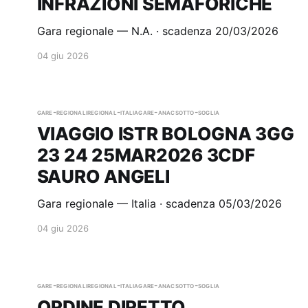
INFRAZIONI SEMAFORICHE
Gara regionale — N.A. · scadenza 20/03/2026
04 giu 2026
gare-regionali
regional-italia
gare-anac
sotto-soglia
VIAGGIO ISTR BOLOGNA 3GG
23 24 25MAR2026 3CDF
SAURO ANGELI
Gara regionale — Italia · scadenza 05/03/2026
04 giu 2026
gare-regionali
regional-italia
gare-anac
sotto-soglia
ORDINE DIRETTO