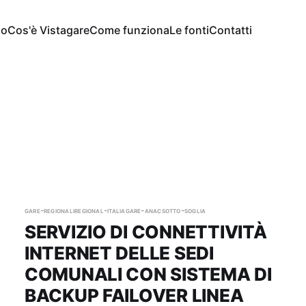
io
Cos'è Vistagare
Come funziona
Le fonti
Contatti
gare-regionali
regional-italia
gare-anac
sotto-soglia
SERVIZIO DI CONNETTIVITÀ
INTERNET DELLE SEDI
COMUNALI CON SISTEMA DI
BACKUP FAILOVER LINEA