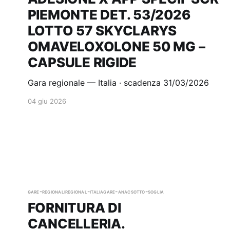
PIEMONTE DET. 53/2026
LOTTO 57 SKYCLARYS
OMAVELOXOLONE 50 MG –
CAPSULE RIGIDE
Gara regionale — Italia · scadenza 31/03/2026
04 giu 2026
gare-regionali
regional-italia
gare-anac
sotto-soglia
FORNITURA DI
CANCELLERIA.