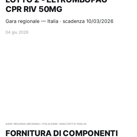
CPR RIV 50MG
Gara regionale — Italia · scadenza 10/03/2026
04 giu 2026
gare-regionali
regional-italia
gare-anac
sotto-soglia
FORNITURA DI COMPONENTI