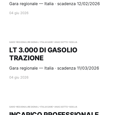
Gara regionale — Italia · scadenza 12/02/2026
04 giu 2026
gare-regionali
regional-italia
gare-anac
sotto-soglia
LT 3.000 DI GASOLIO
TRAZIONE
Gara regionale — Italia · scadenza 11/03/2026
04 giu 2026
gare-regionali
regional-italia
gare-anac
sotto-soglia
INCARICO PROFESSIONALE