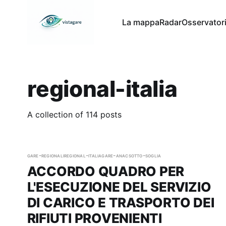
La mappa
Radar
Osservator
regional-italia
A collection of 114 posts
gare-regionali
regional-italia
gare-anac
sotto-soglia
ACCORDO QUADRO PER
L'ESECUZIONE DEL SERVIZIO
DI CARICO E TRASPORTO DEI
RIFIUTI PROVENIENTI