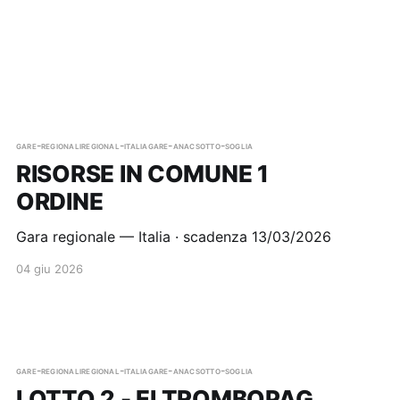
gare-regionali
regional-italia
gare-anac
sotto-soglia
RISORSE IN COMUNE 1
ORDINE
Gara regionale — Italia · scadenza 13/03/2026
04 giu 2026
gare-regionali
regional-italia
gare-anac
sotto-soglia
LOTTO 2 - ELTROMBOPAG