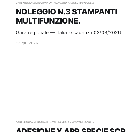
gare-regionali
regional-italia
gare-anac
sotto-soglia
NOLEGGIO N.3 STAMPANTI
MULTIFUNZIONE.
Gara regionale — Italia · scadenza 03/03/2026
04 giu 2026
gare-regionali
regional-italia
gare-anac
sotto-soglia
ADESIONE X APP SPECIF SCR