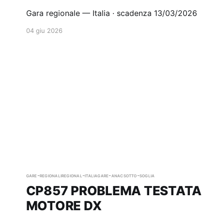
Gara regionale — Italia · scadenza 13/03/2026
04 giu 2026
gare-regionali
regional-italia
gare-anac
sotto-soglia
CP857 PROBLEMA TESTATA
MOTORE DX