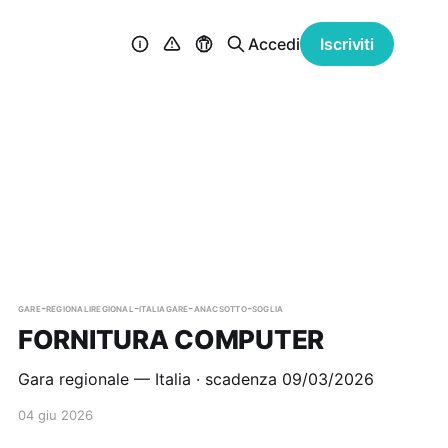
Accedi
Iscriviti
gare-regionali
regional-italia
gare-anac
sotto-soglia
FORNITURA COMPUTER
Gara regionale — Italia · scadenza 09/03/2026
04 giu 2026